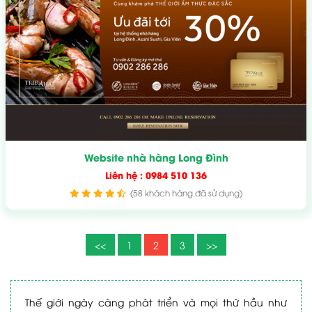
Website nhà hàng Long Đình
Liên hệ : 0984 510 136
(58 khách hàng đã sử dụng)
<<
1
2
3
>>
Thế giới ngày càng phát triển và mọi thứ hầu như