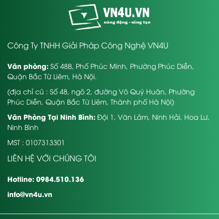
Hy vọng với những gì VN4U mang đến sẽ làm hài lòng
bạn. Chúng tôi luôn mong muốn mang đến cho
thiết kế website giá
khách hàng nhiều dịch vụ
rẻ
chuyên nghiệp, giá rẻ để phần nào hỗ trợ công
Công Ty TNHH Giải Pháp Công Nghệ VN4U
việc kinh doanh của khách hàng. VN4U luôn đặt
chất lượng lên hàng đầu, đây cũng là lí do chúng tôi
Văn phòng:
Số 48B, Phố Phúc Minh, Phường Phúc Diễn,
luôn nhận được sự tin tưởng của khách hàng trong
Quận Bắc Từ Liêm, Hà Nội.
nhiều năm qua. Hãy liên hệ với chúng tôi để được tư
thiết kế website nhà hàng
vấn chi tiết về dịch vụ
–
(địa chỉ cũ : Số 48, ngõ 2, đường Võ Quý Huân, Phường
khách sạn.
Phúc Diễn, Quận Bắc Từ Liêm, Thành phố Hà Nội)
https://vn4u.vn/
Tìm hiểu thêm về VN4U tại
Văn Phòng Tại Ninh Bình:
Đội 1, Văn Lâm, Ninh Hải, Hoa Lư,
Ninh Bình
MST : 0107313301
LIÊN HỆ VỚI CHÚNG TÔI
Hotline: 0984.510.136
info@vn4u.vn