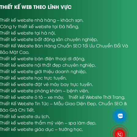
THIẾT KẾ WEB THEO LĨNH VỰC
Thiết kế website nhà hàng – khách sạn
,
Công ty thiết kế website tại Đà Nẵng
,
Thiết kế website tại hà nội
,
Thiết kế website bất động sản chuyên nghiệp
,
Thiết Kế Website Bán Hàng Chuẩn SEO Tối Ưu Chuyển Đổi Và
Bảo Mật Cao
,
Thiết kế website bán điện thoại di động
,
Thiết kế website nội thất đẹp chuyên nghiệp
,
Thiết kế website giới thiệu doanh nghiệp
,
Thiết kế website học trực tuyến
,
Thiết kế website đặt vé máy bay trực tuyến
,
Thiết kế website phòng khám – bệnh viện
,
Thiết kế website ô tô – xe máy
,
Thiết kế Website Thời Trang
,
Thiết Kế Website Tin Tức – Mẫu Giao Diện Đẹp, Chuẩn SEO &
Báo Giá Chi Tiết
,
Thiết kế website du lịch
,
Thiết kế website thẩm mỹ viện – spa làm đẹp
,
Thiết kế website giáo dục – trường học
,