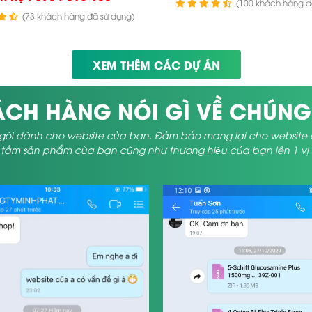
(100 khách hàng đ
(73 khách hàng đã sử dụng)
XEM THÊM CÁC DỰ ÁN
CH HÀNG NÓI GÌ VỀ CHÚNG
gói dành cho website của bạn. Đảm bảo mang lại cho website của 
ầm sản phẩm của bạn cũng như thương hiệu của bạn lên 1 vị tr