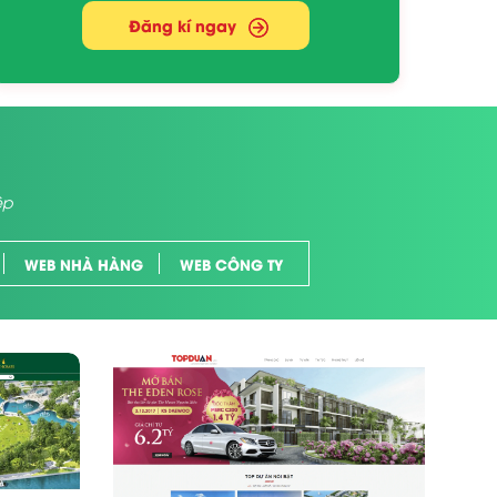
Đăng kí ngay
ệp
WEB NHÀ HÀNG
WEB CÔNG TY