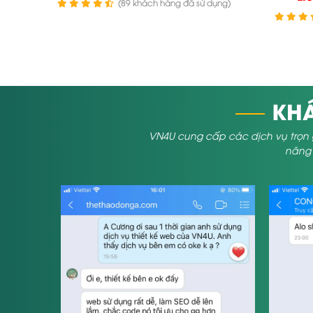
(89 khách hàng đã sử dụng)
KHÁ
VN4U cung cấp các dịch vụ trọn 
nâng t