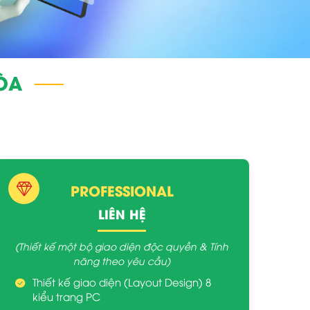
HÒA
PROFESSIONAL
LIÊN HỆ
(Thiết kế một bộ giao diện độc quyền & Tính
năng theo yêu cầu)
Thiết kế giao diện (Layout Design) 8
kiểu trang PC