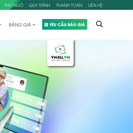
THƯ NGỎ
QUY TRÌNH
THANH TOÁN
LIÊN HỆ
BẢNG GIÁ
YÊU CẦU BÁO GIÁ