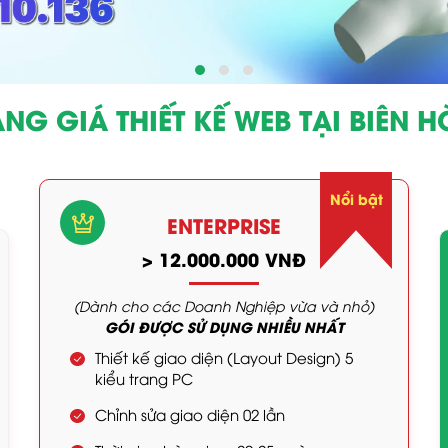
NG GIÁ THIẾT KẾ WEB TẠI BIÊN 
Nổi bật
ENTERPRISE
> 12.000.000 VNĐ
(Dành cho các Doanh Nghiệp vừa và nhỏ)
GÓI ĐƯỢC SỬ DỤNG NHIỀU NHẤT
Thiết kế giao diện (Layout Design) 5
kiểu trang PC
Chỉnh sửa giao diện 02 lần