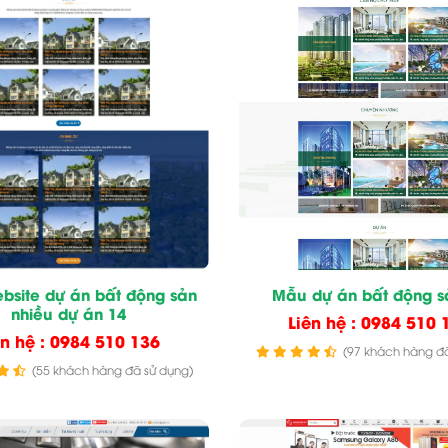
bsite dự án bất động sản
Mẫu dự án bất động s
nhiều dự án 14
Liên hệ : 0984 510 
ên hệ : 0984 510 136
(97 khách hàng đã
(55 khách hàng đã sử dụng)