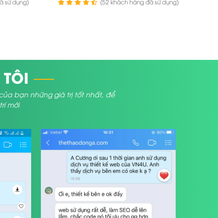
ã sử dụng)
(52 khách hàng đã sử dụng)
 TÔI
bạn những giá trị tốt nhất, để
í mới