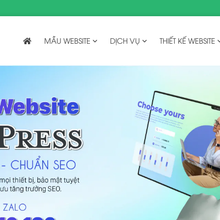
MẪU WEBSITE
DỊCH VỤ
THIẾT KẾ WEBSITE