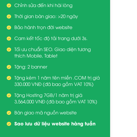
Chỉnh sửa đến khi hài lòng
Thời gian bàn giao: >20 ngày
Bảo hành trọn đời website
Cam kết tốc độ tải trang dưới 3s.
Tối ưu chuẩn SEO. Giao diện tương
thích Mobile, Tablet
Tặng: 2 banner
Tặng kèm 1 năm tên miền .COM trị giá
330.000 VNĐ (đã bao gồm VAT 10%)
Tặng Hosting 7GB/1 năm trị giá
3,564,000 VNĐ (đã bao gồm VAT 10%)
Bàn giao mã nguồn website
Sao lưu dữ liệu website hàng tuần