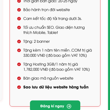
Thời gian bàn giao: 20-25 ngày
Bảo hành trọn đời website
Cam kết tốc độ tải trang dưới 3s.
Tối ưu chuẩn SEO. Giao diện tương
thích Mobile, Tablet
Tặng: 2 banner
Tặng kèm 1 năm tên miền .COM trị giá
330.000 VNĐ (đã bao gồm VAT 10%)
Tặng Hosting 3GB/1 năm trị giá
1,782,000 VNĐ (đã bao gồm VAT 10%)
Bàn giao mã nguồn website
Sao lưu dữ liệu website hàng tuần
Đăng kí ngay