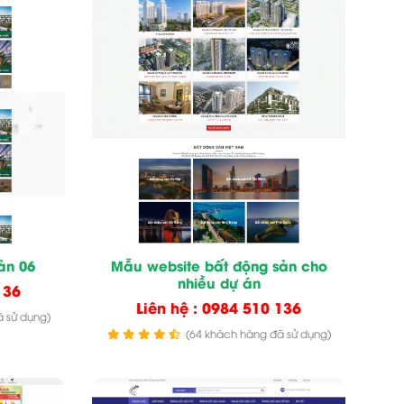
ản 06
Mẫu website bất động sản cho
nhiều dự án
136
Liên hệ : 0984 510 136
 sử dụng)
(64 khách hàng đã sử dụng)