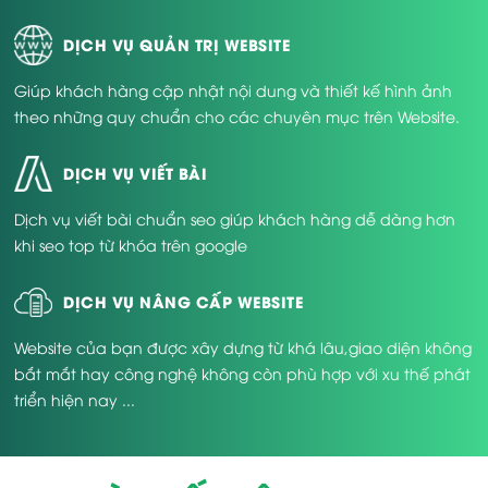
website tại Bắc Ninh
” trên Google, bạn sẽ thấy hàng
trăm kết quả và mức độ cạnh tranh cực cao. Điều đó
DỊCH VỤ QUẢN TRỊ WEBSITE
cho thấy nhu cầu đang tăng lên rõ rệt – từ các doanh
nghiệp sản xuất, thương mại, bất động sản cho đến
Giúp khách hàng cập nhật nội dung và thiết kế hình ảnh
các dịch vụ giáo dục, logistics hay nhà hàng khách
theo những quy chuẩn cho các chuyên mục trên Website.
sạn.
Website không còn là thứ “xa xỉ” – mà là thứ tối thiểu
DỊCH VỤ VIẾT BÀI
cần có. Đặc biệt trong bối cảnh Covid đã thay đổi thói
quen tiêu dùng và làm việc, việc sở hữu một trang web
Dịch vụ viết bài chuẩn seo giúp khách hàng dễ dàng hơn
chuyên nghiệp là cách đơn giản nhất để bạn duy trì
kết nối với khách hàng mọi lúc, mọi nơi.
khi seo top từ khóa trên google
DỊCH VỤ NÂNG CẤP WEBSITE
Website của bạn được xây dựng từ khá lâu,giao diện không
bắt mắt hay công nghệ không còn phù hợp với xu thế phát
triển hiện nay ...
2. Lợi ích khi thiết kế