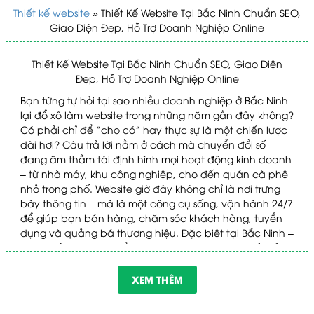
Thiết kế website
»
Thiết Kế Website Tại Bắc Ninh Chuẩn SEO,
Giao Diện Đẹp, Hỗ Trợ Doanh Nghiệp Online
Thiết Kế Website Tại Bắc Ninh Chuẩn SEO, Giao Diện
Đẹp, Hỗ Trợ Doanh Nghiệp Online
Bạn từng tự hỏi tại sao nhiều doanh nghiệp ở Bắc Ninh
lại đổ xô làm website trong những năm gần đây không?
Có phải chỉ để “cho có” hay thực sự là một chiến lược
dài hơi? Câu trả lời nằm ở cách mà chuyển đổi số
đang âm thầm tái định hình mọi hoạt động kinh doanh
– từ nhà máy, khu công nghiệp, cho đến quán cà phê
nhỏ trong phố. Website giờ đây không chỉ là nơi trưng
bày thông tin – mà là một công cụ sống, vận hành 24/7
để giúp bạn bán hàng, chăm sóc khách hàng, tuyển
dụng và quảng bá thương hiệu. Đặc biệt tại Bắc Ninh –
vùng đất đang chuyển mình mạnh mẽ – thì “thiết kế
website tại Bắc Ninh” đang là từ khóa được tìm kiếm
ngày càng nhiều. Lý do vì sao? Mời bạn cùng tìm hiểu
XEM THÊM
kỹ hơn ngay sau đây.