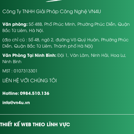
Công Ty TNHH Giải Pháp Công Nghệ VN4U
Văn phòng:
Số 48B, Phố Phúc Minh, Phường Phúc Diễn, Quận
Bắc Từ Liêm, Hà Nội.
(địa chỉ cũ : Số 48, ngõ 2, đường Võ Quý Huân, Phường Phúc
Diễn, Quận Bắc Từ Liêm, Thành phố Hà Nội)
Văn Phòng Tại Ninh Bình:
Đội 1, Văn Lâm, Ninh Hải, Hoa Lư,
5. Các loại hình website
Ninh Bình
MST : 0107313301
phổ biến tại Bắc Ninh
LIÊN HỆ VỚI CHÚNG TÔI
Tùy theo lĩnh vực kinh doanh, bạn có thể chọn loại
Hotline: 0984.510.136
website phù hợp:
info@vn4u.vn
Website doanh nghiệp
: Giới thiệu công ty, nhà máy,
khu công nghiệp, thông tin pháp lý, năng lực sản
xuất…
Ví dụ: Thiết kế website doanh nghiệp Bắc Ninh cho
THIẾT KẾ WEB THEO LĨNH VỰC
công ty sản xuất cơ khí.
Website bán hàng
: Có giỏ hàng, đặt hàng online, tích