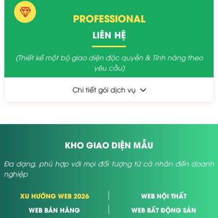
PROFESSIONAL
LIÊN HỆ
(Thiết kế một bộ giao diện độc quyền & Tính năng theo
yêu cầu)
Chi tiết gói dịch vụ
KHO GIAO DIỆN MẪU
Đa dạng, phù hợp với mọi đối tượng từ cá nhân đến doanh
nghiệp
XU HƯỚNG WEB 2026
WEB NỘI THẤT
WEB BÁN HÀNG
WEB BẤT ĐỘNG SẢN