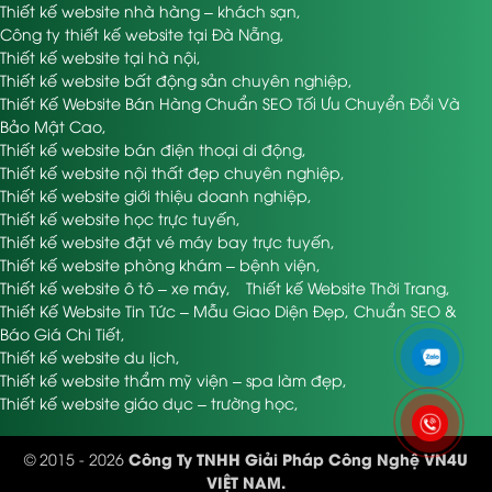
Thiết kế website nhà hàng – khách sạn
,
hợp thanh toán.
Công ty thiết kế website tại Đà Nẵng
,
Ví dụ: Thiết kế website bán hàng Bắc Ninh cho cửa
Thiết kế website tại hà nội
,
hàng nội thất.
Thiết kế website bất động sản chuyên nghiệp
,
Website bất động sản
: Đăng dự án, bộ lọc tìm kiếm,
Thiết Kế Website Bán Hàng Chuẩn SEO Tối Ưu Chuyển Đổi Và
bản đồ vị trí, booking lịch xem nhà.
Bảo Mật Cao
,
Ví dụ: Thiết kế website bất động sản Bắc Ninh cho công
Thiết kế website bán điện thoại di động
,
ty môi giới.
Thiết kế website nội thất đẹp chuyên nghiệp
,
Website giáo dục
: Giới thiệu trường học, khóa học,
Thiết kế website giới thiệu doanh nghiệp
,
đăng ký online, lịch học.
Thiết kế website học trực tuyến
,
Ví dụ: Thiết kế website giáo dục Bắc Ninh cho trung tâm
Thiết kế website đặt vé máy bay trực tuyến
,
tiếng Anh.
Thiết kế website phòng khám – bệnh viện
,
Website dịch vụ
: Du lịch, khách sạn, nhà hàng, vận tải,
Thiết kế website ô tô – xe máy
,
Thiết kế Website Thời Trang
,
logistics… cần tích hợp đặt lịch, xem dịch vụ, báo giá.
Thiết Kế Website Tin Tức – Mẫu Giao Diện Đẹp, Chuẩn SEO &
Website cá nhân / blog
: Portfolio, giới thiệu bản thân,
Báo Giá Chi Tiết
,
sản phẩm sáng tạo cá nhân.
Thiết kế website du lịch
,
Ví dụ: Thiết kế web cá nhân Bắc Ninh cho nhiếp ảnh
Thiết kế website thẩm mỹ viện – spa làm đẹp
,
gia hoặc freelance designer.
Thiết kế website giáo dục – trường học
,
Công Ty TNHH Giải Pháp Công Nghệ VN4U
© 2015 - 2026
VIỆT NAM.