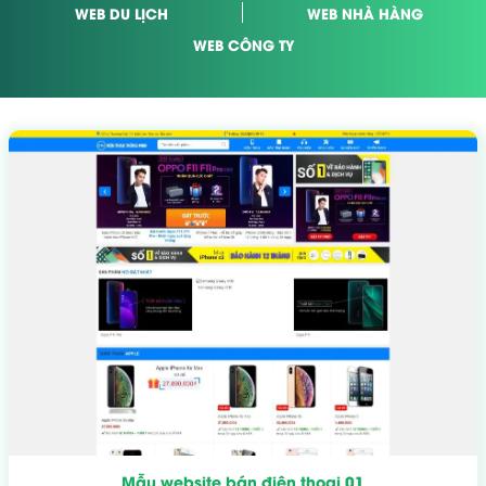
WEB DU LỊCH
WEB NHÀ HÀNG
WEB CÔNG TY
Mẫu website bán điện thoại 01