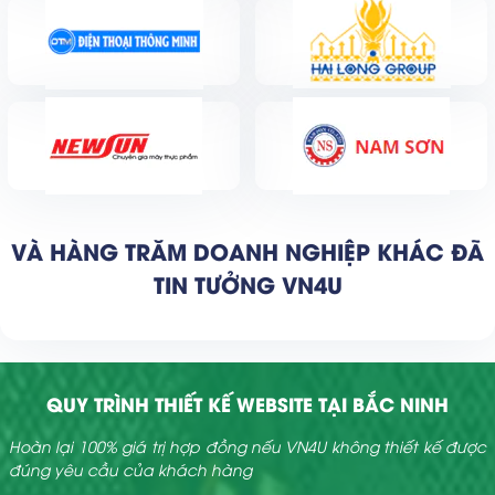
VÀ HÀNG TRĂM DOANH NGHIỆP KHÁC ĐÃ
TIN TƯỞNG VN4U
QUY TRÌNH THIẾT KẾ WEBSITE TẠI BẮC NINH
Hoàn lại 100% giá trị hợp đồng nếu VN4U không thiết kế được
đúng yêu cầu của khách hàng