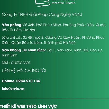
Công Ty TNHH Giải Pháp Công Nghệ VN4U
Văn phòng:
Số 48B, Phố Phúc Minh, Phường Phúc Diễn, Quận
Các Mẫu Website Khách Sạn Đẹp
Bắc Từ Liêm, Hà Nội.
Nếu bạn thích kiểu truyền thống, có thể chọn thiết kế
(địa chỉ cũ : Số 48, ngõ 2, đường Võ Quý Huân, Phường Phúc
web khách sạn đẹp dạng lưới, phân vùng phòng, giá,
Diễn, Quận Bắc Từ Liêm, Thành phố Hà Nội)
dịch vụ rõ ràng. Còn muốn “chơi lớn”, hãy thử mẫu
Văn Phòng Tại Ninh Bình:
Đội 1, Văn Lâm, Ninh Hải, Hoa Lư,
website khách sạn tích hợp hình động, hiệu ứng
Ninh Bình
chuyển trang mượt mà, form đặt phòng nổi bật ngay
giữa trang chủ.
MST : 0107313301
Theo kinh nghiệm của mình, lựa chọn mẫu website
LIÊN HỆ VỚI CHÚNG TÔI
khách sạn phù hợp nên dựa vào đặc thù kinh doanh,
phân khúc khách hàng và mức độ đầu tư. Đừng chọn
Hotline: 0984.510.136
đại cho xong – hãy xem kỹ các mẫu web khách sạn
info@vn4u.vn
của đối thủ, rồi làm nổi bật bản sắc riêng của mình.
Quy Trình Thiết Kế
THIẾT KẾ WEB THEO LĨNH VỰC