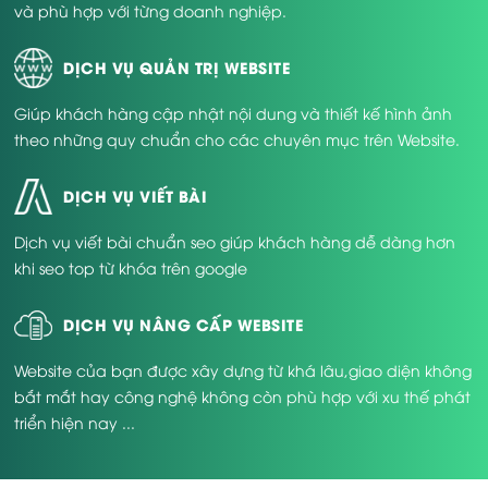
và phù hợp với từng doanh nghiệp.
DỊCH VỤ QUẢN TRỊ WEBSITE
Giúp khách hàng cập nhật nội dung và thiết kế hình ảnh
theo những quy chuẩn cho các chuyên mục trên Website.
DỊCH VỤ VIẾT BÀI
Dịch vụ viết bài chuẩn seo giúp khách hàng dễ dàng hơn
khi seo top từ khóa trên google
Thiết Kế Website Khách Sạn
DỊCH VỤ NÂNG CẤP WEBSITE
Các dịch vụ số giờ đây không chỉ dành cho tập đoàn
Website của bạn được xây dựng từ khá lâu,giao diện không
lớn. Một khách sạn mini, nếu có thiết kế website khách
bắt mắt hay công nghệ không còn phù hợp với xu thế phát
sạn thân thiện, chuyên nghiệp, hoàn toàn có thể cạnh
tranh ngang ngửa với những “ông lớn”. Sự khác biệt
triển hiện nay ...
đến từ cách bạn tận dụng công nghệ để tăng tốc
doanh số, quản lý hiệu quả, và truyền thông hình ảnh