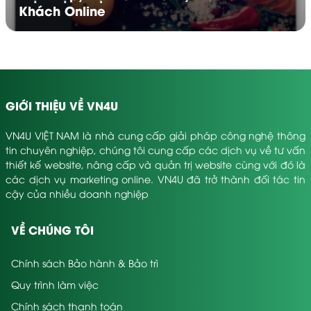
Khách Online
GIỚI THIỆU VỀ VN4U
VN4U VIỆT NAM là nhà cung cấp giải pháp công nghệ thông
tin chuyên nghiệp, chúng tôi cung cấp các dịch vụ về tư vấn
thiết kế website, nâng cấp và quản trị website cùng với đó là
các dịch vụ marketing online. VN4U đã trở thành đối tác tin
Đặc Điểm Quan Trọng Của Website Khách Sạn
cậy của nhiều doanh nghiệp
Theo mình, một website quản lý khách sạn bằng PHP
hoặc các nền tảng mở rộng như WordPress cũng phải
VỀ CHÚNG TÔI
đảm bảo tốc độ tải nhanh, giao diện web khách sạn
đẹp, dễ bảo trì. Đừng quên các nút gọi nhanh,
Chính sách Bảo hành & Bảo trì
chatbox tư vấn, hay phần đánh giá khách hàng giúp
tăng uy tín.
Quy trình làm việc
Chính sách thanh toán