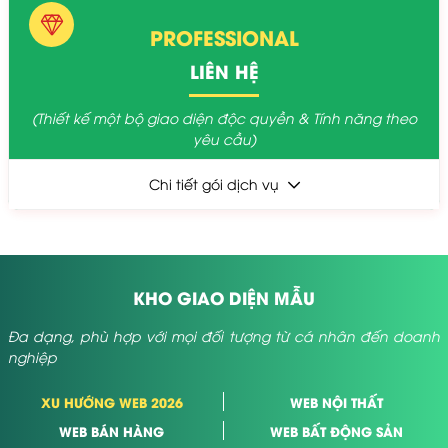
PROFESSIONAL
LIÊN HỆ
(Thiết kế một bộ giao diện độc quyền & Tính năng theo
yêu cầu)
Chi tiết gói dịch vụ
KHO GIAO DIỆN MẪU
Đa dạng, phù hợp với mọi đối tượng từ cá nhân đến doanh
nghiệp
XU HƯỚNG WEB 2026
WEB NỘI THẤT
WEB BÁN HÀNG
WEB BẤT ĐỘNG SẢN