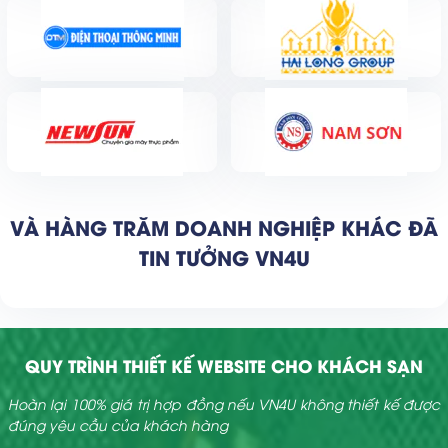
VÀ HÀNG TRĂM DOANH NGHIỆP KHÁC ĐÃ
TIN TƯỞNG VN4U
QUY TRÌNH THIẾT KẾ WEBSITE CHO KHÁCH SẠN
Hoàn lại 100% giá trị hợp đồng nếu VN4U không thiết kế được
đúng yêu cầu của khách hàng