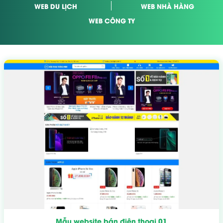
WEB DU LỊCH
WEB NHÀ HÀNG
WEB CÔNG TY
Mẫu website bán điện thoại 01