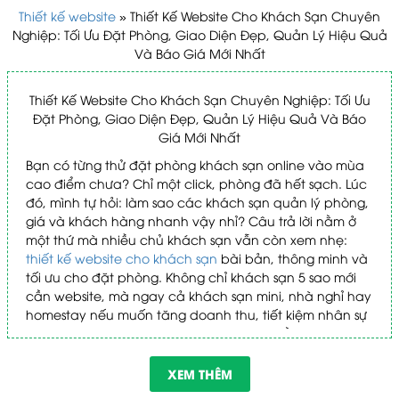
Thiết kế website
»
Thiết Kế Website Cho Khách Sạn Chuyên
Nghiệp: Tối Ưu Đặt Phòng, Giao Diện Đẹp, Quản Lý Hiệu Quả
Và Báo Giá Mới Nhất
Thiết Kế Website Cho Khách Sạn Chuyên Nghiệp: Tối Ưu
Đặt Phòng, Giao Diện Đẹp, Quản Lý Hiệu Quả Và Báo
Giá Mới Nhất
Bạn có từng thử đặt phòng khách sạn online vào mùa
cao điểm chưa? Chỉ một click, phòng đã hết sạch. Lúc
đó, mình tự hỏi: làm sao các khách sạn quản lý phòng,
giá và khách hàng nhanh vậy nhỉ? Câu trả lời nằm ở
một thứ mà nhiều chủ khách sạn vẫn còn xem nhẹ:
thiết kế website cho khách sạn
bài bản, thông minh và
tối ưu cho đặt phòng. Không chỉ khách sạn 5 sao mới
cần website, mà ngay cả khách sạn mini, nhà nghỉ hay
homestay nếu muốn tăng doanh thu, tiết kiệm nhân sự
và chuyên nghiệp hóa dịch vụ, thì việc đầu tư cho
thiết kế trang web khách sạn là chuyện không thể lơ là.
Bài viết này sẽ chia sẻ thẳng thắn các kinh nghiệm
XEM THÊM
thực tế, góc nhìn chuyên sâu, cũng như các xu hướng