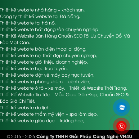
Website Cho Khách Sạn
Thiết kế website nhà hàng – khách sạn
,
Làm web cho khách sạn không phải chuyện ngày một
Công ty thiết kế website tại Đà Nẵng
,
ngày hai. Quy trình thiết kế trang web khách sạn
Thiết kế website tại hà nội
,
chuyên nghiệp thường gồm các bước rõ ràng như sau:
Thiết kế website bất động sản chuyên nghiệp
,
Thiết Kế Website Bán Hàng Chuẩn SEO Tối Ưu Chuyển Đổi Và
Khảo sát yêu cầu: Đơn vị thiết kế sẽ trao đổi, tìm hiểu
Bảo Mật Cao
,
đặc điểm, nhu cầu, mục tiêu kinh doanh của bạn.
Thiết kế website bán điện thoại di động
,
Đề xuất demo, gửi mẫu: Bạn duyệt thử giao diện, góp ý
Thiết kế website nội thất đẹp chuyên nghiệp
,
về màu sắc, cấu trúc menu, module chức năng.
Thiết kế website giới thiệu doanh nghiệp
,
Thiết kế website học trực tuyến
,
Chỉnh sửa và hoàn thiện: Dựa trên phản hồi thực tế,
Thiết kế website đặt vé máy bay trực tuyến
,
bên thiết kế web cho khách sạn sẽ tinh chỉnh, tối ưu
Thiết kế website phòng khám – bệnh viện
,
theo đúng mong muốn.
Thiết kế website ô tô – xe máy
,
Thiết kế Website Thời Trang
,
Bàn giao website: Đào tạo sử dụng, chuyển giao quyền
Thiết Kế Website Tin Tức – Mẫu Giao Diện Đẹp, Chuẩn SEO &
quản trị, kiểm tra vận hành thực tế.
Báo Giá Chi Tiết
,
Thiết kế website du lịch
,
Hỗ trợ bảo trì: Có hợp đồng bảo trì, cập nhật giao diện,
Thiết kế website thẩm mỹ viện – spa làm đẹp
,
chỉnh sửa khi cần, bảo mật hệ thống.
Thiết kế website giáo dục – trường học
,
Thực tế, nhiều khách sạn làm website xong là “bỏ
quên”, không bảo trì, không cập nhật – đến lúc gặp sự
Công Ty TNHH Giải Pháp Công Nghệ VN4U
© 2015 - 2026
cố thì không biết xử lý sao. Do đó, mình luôn khuyên