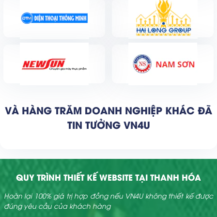
VÀ HÀNG TRĂM DOANH NGHIỆP KHÁC ĐÃ
TIN TƯỞNG VN4U
QUY TRÌNH THIẾT KẾ WEBSITE TẠI THANH HÓA
Hoàn lại 100% giá trị hợp đồng nếu VN4U không thiết kế được
đúng yêu cầu của khách hàng