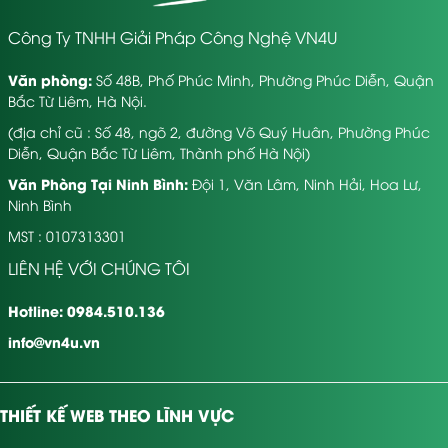
Hỗ trợ cả viết nội dung và thiết kế banner
Địa chỉ dễ tìm, có hỗ trợ tận nơi
Công Ty TNHH Giải Pháp Công Nghệ VN4U
5. Songmaweb
Văn phòng:
Số 48B, Phố Phúc Minh, Phường Phúc Diễn, Quận
Bắc Từ Liêm, Hà Nội.
Thiết kế web thương mại điện tử, web spa, giáo dục
Giao diện hiện đại, responsive tốt trên di động
(địa chỉ cũ : Số 48, ngõ 2, đường Võ Quý Huân, Phường Phúc
Diễn, Quận Bắc Từ Liêm, Thành phố Hà Nội)
6. Lam Kinh Designer
Văn Phòng Tại Ninh Bình:
Đội 1, Văn Lâm, Ninh Hải, Hoa Lư,
Ninh Bình
Cá nhân freelance nhưng làm việc chuyên nghiệp
Giá mềm, linh hoạt theo nhu cầu
MST : 0107313301
Phù hợp với hộ kinh doanh nhỏ
LIÊN HỆ VỚI CHÚNG TÔI
7. Terus Technology
Hotline: 0984.510.136
Là công ty phần mềm có đội ngũ lập trình mạnh
info@vn4u.vn
Có dịch vụ app mobile, phần mềm quản lý
Web theo yêu cầu, quy trình rõ ràng
THIẾT KẾ WEB THEO LĨNH VỰC
8. Thanh Hóa Web