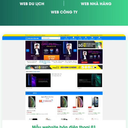
WEB DU LỊCH
WEB NHÀ HÀNG
WEB CÔNG TY
Mẫu website bán điện thoại 01