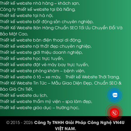
Thiết kế website nhà hàng – khách sạn
,
Dịch vụ đa dạng, từ hosting, domain đến thiết kế
Công ty thiết kế website tại Đà Nẵng
,
Có demo mẫu sẵn cho khách lựa chọn
Thiết kế website tại hà nội
,
Thiết kế website bất động sản chuyên nghiệp
,
9. Bizfly (VCCorp)
Thiết Kế Website Bán Hàng Chuẩn SEO Tối Ưu Chuyển Đổi Và
Bảo Mật Cao
,
Không phải công ty địa phương nhưng có hỗ trợ toàn
Thiết kế website bán điện thoại di động
,
quốc
Thiết kế website nội thất đẹp chuyên nghiệp
,
Nền tảng SaaS, dễ sử dụng, tích hợp nhiều công cụ
Thiết kế website giới thiệu doanh nghiệp
,
10. Adtech
Thiết kế website học trực tuyến
,
Thiết kế website đặt vé máy bay trực tuyến
,
Thiết kế website phòng khám – bệnh viện
,
Mạnh về thiết kế UX/UI, phù hợp với web giới thiệu
Thiết kế website ô tô – xe máy
,
Thiết kế Website Thời Trang
,
Có đội ngũ chuyên hỗ trợ doanh nghiệp SME
Thiết Kế Website Tin Tức – Mẫu Giao Diện Đẹp, Chuẩn SEO &
11. OneViet
Báo Giá Chi Tiết
,
Thiết kế website du lịch
,
Thiết kế website thẩm mỹ viện – spa làm đẹp
,
Web giá rẻ, khởi điểm từ 2 triệu đồng
Thiết kế website giáo dục – trường học
,
Thiết kế nhanh, bàn giao trong vòng 5–7 ngày
Bạn có thể bắt đầu bằng cách liên hệ 2–3 công ty trên
để so sánh dịch vụ và mức giá. Đừng ngại yêu cầu bản
Công Ty TNHH Giải Pháp Công Nghệ VN4U
© 2015 - 2026
demo hoặc sản phẩm mẫu họ đã làm.
VIỆT NAM.