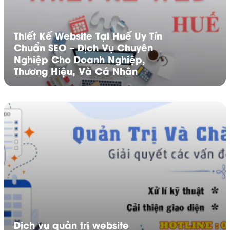
hay làm lại catalog.
Hỗ trợ bán hàng chuyên nghiệp
Bạn có thể tích hợp đặt hàng, thanh toán, chatbot,
Thiết Kế Website Tại Huế Uy Tín
chăm sóc khách hàng tự động. Tất cả giúp hoạt động
Chuẩn SEO – Dịch Vụ Chuyên
kinh doanh mượt mà và hiện đại hơn hẳn.
Nghiệp Cho Doanh Nghiệp,
Thương Hiệu, Và Cá Nhân
Dịch vụ quản trị website
thiết kế website ở Thanh Hóa
Không khó để thấy rằng,