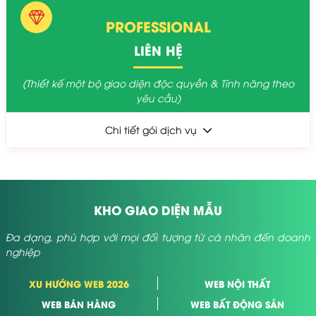
PROFESSIONAL
LIÊN HỆ
(Thiết kế một bộ giao diện độc quyền & Tính năng theo
yêu cầu)
Chi tiết gói dịch vụ
KHO GIAO DIỆN MẪU
Đa dạng, phù hợp với mọi đối tượng từ cá nhân đến doanh
nghiệp
XU HƯỚNG WEB 2026
WEB NỘI THẤT
WEB BÁN HÀNG
WEB BẤT ĐỘNG SẢN