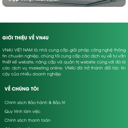
GIỚI THIỆU VỀ VN4U
thiết kế web ở Thanh Hóa
Khi chọn đúng
, bạn sẽ tiết
kiệm được rất nhiều công sức về sau.
VN4U VIỆT NAM là nhà cung cấp giải pháp công nghệ thông
tin chuyên nghiệp, chúng tôi cung cấp các dịch vụ về tư vấn
IV. Top các công ty thiết
thiết kế website, nâng cấp và quản trị website cùng với đó là
các dịch vụ marketing online. VN4U đã trở thành đối tác tin
kế website tại Thanh Hóa
cậy của nhiều doanh nghiệp
chuyên nghiệp
VỀ CHÚNG TÔI
thiết kế website tại
Dưới đây là danh sách các đơn vị
Thanh Hóa
Chính sách Bảo hành & Bảo trì
được nhiều khách hàng đánh giá cao về
chất lượng, dịch vụ và uy tín:
Quy trình làm việc
1. Digitech
Chính sách thanh toán