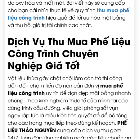
do oxy hóa và mất mát. Bài viết này sẽ cung cấp
thu mua phế
cho bạn cái nhìn thực tế về quy trình
liệu công trình
hiệu quả để tối ưu hóa mặt bằng
và thu hồi giá trị tài chính cao nhất.
Dịch Vụ Thu Mua Phế Liệu
Công Trình Chuyên
Nghiệp Giá Tốt
Vật liệu thừa gây chật chội làm cản trở thi công
mua phế
dẫn đến chậm tiến độ nên cần đơn vị
liệu công trình
uy tín để dọn dẹp mặt bằng nhanh
chóng. Theo kinh nghiệm thực tế của mình tại các
công trình cầu đường, việc giải phóng sắt vụn
ngay lập tức là điều kiện tiên quyết để đổ bê tông
PHẾ
cho các hạng mục tiếp theo đúng kế hoạch.
LIỆU THẢO NGUYÊN
cung cấp dịch vụ thu gom
24/7, luôn đáp ứng nghiêm ngặt các tiêu chuẩn an