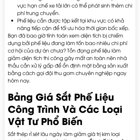
vực hạn chế xe tải lớn có thể phát sinh thêm chi
phí trung chuyển.
Phế liệu cần được tập kết tại khu vực có khả
năng tiếp cận để tối ưu hóa thời gian bốc xếp.
Bạn đã bao giờ tính toán xem diện tích bị chiếm
dụng bởi phế liệu đang làm tốn bao nhiêu chi phí
cơ hội của dự án chưa? Tồn đọng phế liệu làm
giảm diện tích thi công gây mất an toàn nên nhà
thầu cần xử lý gấp để ổn định mặt bằng sản xuất
bằng cách gọi đội thu gom chuyên nghiệp ngay
hôm nay.
Bảng Giá Sắt Phế Liệu
Công Trình Và Các Loại
Vật Tư Phổ Biến
Sắt thép rỉ sét lâu ngày làm giảm giá trị kim loại