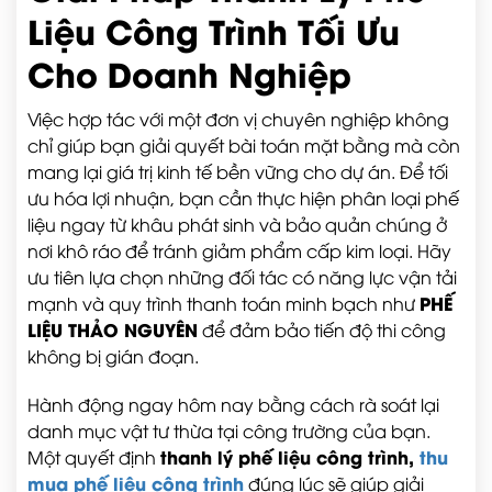
Liệu Công Trình Tối Ưu
Cho Doanh Nghiệp
Việc hợp tác với một đơn vị chuyên nghiệp không
chỉ giúp bạn giải quyết bài toán mặt bằng mà còn
mang lại giá trị kinh tế bền vững cho dự án. Để tối
ưu hóa lợi nhuận, bạn cần thực hiện phân loại phế
liệu ngay từ khâu phát sinh và bảo quản chúng ở
nơi khô ráo để tránh giảm phẩm cấp kim loại. Hãy
ưu tiên lựa chọn những đối tác có năng lực vận tải
PHẾ
mạnh và quy trình thanh toán minh bạch như
LIỆU THẢO NGUYÊN
để đảm bảo tiến độ thi công
không bị gián đoạn.
Hành động ngay hôm nay bằng cách rà soát lại
danh mục vật tư thừa tại công trường của bạn.
thanh lý phế liệu công trình,
thu
Một quyết định
mua phế liệu công trình
đúng lúc sẽ giúp giải