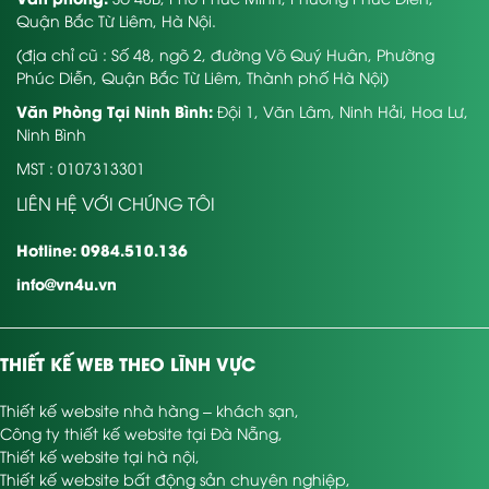
Quận Bắc Từ Liêm, Hà Nội.
(địa chỉ cũ : Số 48, ngõ 2, đường Võ Quý Huân, Phường
Phúc Diễn, Quận Bắc Từ Liêm, Thành phố Hà Nội)
Văn Phòng Tại Ninh Bình:
Đội 1, Văn Lâm, Ninh Hải, Hoa Lư,
Ninh Bình
MST : 0107313301
LIÊN HỆ VỚI CHÚNG TÔI
Hotline: 0984.510.136
info@vn4u.vn
THIẾT KẾ WEB THEO LĨNH VỰC
Thiết kế website nhà hàng – khách sạn
,
Công ty thiết kế website tại Đà Nẵng
,
Thiết kế website tại hà nội
,
Thiết kế website bất động sản chuyên nghiệp
,