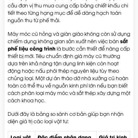
cầu đơn vị thu mua cung cấp bảng chiết khấu chi
tiết theo từng hạng mục để dễ dàng hạch toán
nguồn thu từ phế thải.
Máy móc cũ hỏng và giàn giáo không còn sử dụng
sắt
chiếm dụng không gian sản xuất nên việc bán
phế liệu công trình
là bước cần thiết để nâng cấp
thiết bị mới. Tiêu chuẩn định giá máy cũ thường
dựa trên khả năng tận dụng linh kiện còn hoạt
động hoặc nấu phôi thép nguyên liệu tùy theo
chủng loại. Một dự án tháo dỡ nhà xưởng cũ hoàn
toàn có thể thu về nguồn kinh phí lớn nếu bạn biết
cách phân loại máy móc và sắt thép xây dựng một
cách khoa học.
Dưới đây là bảng so sánh cơ bản giúp bạn nhận
diện giá trị các loại vật tư:
Loại vật
Đặc điểm nhận dạng
Giá trị kinh