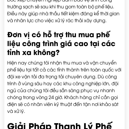
trường sạch sẽ sau khi thu gom toàn bộ phế liệu.
Điều này giúp nhà thầu tiết kiệm đáng kể thời gian
và nhân lực cho việc xử lý rác thải xây dựng.
Đơn vị có hỗ trợ
thu mua phế
liệu công trình giá cao
tại các
tỉnh xa không?
Hiện nay chúng tôi nhận thu mua và vận chuyển
phế liệu tại tất cả các tỉnh thành trên toàn quốc với
đội xe vận tải đa trọng tải chuyên dụng. Dù công
trình ở vùng sâu hay các khu công nghiệp lớn, đội
ngũ của chúng tôi đều sẵn sàng phục vụ nhanh
chóng trong vòng 24 giờ. Khách hàng chỉ cần gọi
điện sẽ có nhân viên kỹ thuật đến tận nơi khảo sát
và xử lý.
Giải Pháp Thanh Lý Phế