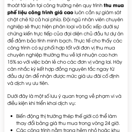
thu mua
thoát tài sản tại công trường nên quy trình
phế liệu công trình giá cao
luôn cần sự giám sát
chặt chẽ từ cả hai phía. Đội ngũ nhân viên chuyên
nghiệp sẽ thực hiện phân loại và bốc xếp dưới sự
chứng kiến trực tiếp của đại diện chủ đầu tư dự án
để đảm bảo tính minh bạch. Thực tế cho thấy các
công trình có sự phối hợp tốt với đơn vị thu mua
chuyên nghiệp thường thu về lợi nhuận cao hơn
15% so với việc bán lẻ cho các đơn vị vãng lai. Hãy
cân nhắc ký kết hợp đồng nguyên tắc ngay từ
đầu dự án để nhận được mức giá ưu đãi cố định
và dịch vụ ưu tiên.
Dưới đây là một số lưu ý quan trọng về phạm vi và
điều kiện khi triển khai dịch vụ:
Biến động thị trường thép thế giới có thể làm
thay đổi bảng giá thu mua trong vòng 24 giờ.
Các công trình nằm trong hẻm nhỏ hoặc khu