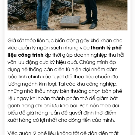
Giá sắt thép liên tục biến động gây khó khăn cho
thanh lý phế
việc quản lý ngân sách nhưng việc
liệu công trình
kịp thời giúp doanh nghiệp thu hồi
vốn lưu động cực kỳ hiệu quả. Chúng mình áp
dụng hệ thống cân điện tử hiện đại nhằm đảm
bảo tính chính xác tuyệt đối theo tiêu chuẩn đo
lường ngành kim loại. Tại các khu công nghiệp,
những nhà thầu nhạy bén thường chọn bán phế
liệu ngay khi hoàn thành phần thô để giảm bớt
gánh nặng chi phí lưu kho bãi. Bạn nên theo dõi
biểu đồ giá hàng tuần để quyết định thời điểm
xuất hàng có lợi nhất cho dòng tiền của mình.
Việc quản lý phế liệu không tốt dễ dẫn đến thất