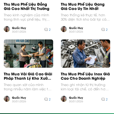
Thu Mua Phế Liệu Đồng
Thu Mua Phế Liệu Gang
Giá Cao Nhất Thị Trường
Giá Cao Uy Tín Nhất
Theo kinh nghiệm của mình
Theo thống kê thực tế, hơn
trong lĩnh vực phế liệu, thị
30% diện tích kho bãi tại các
trường năm 2024 đang chứng
xưởng cơ khí cũ thường...
kiến những...
Quốc Huy
Quốc Huy
2
2
30/01/2026
30/01/2026
Thu Mua Vải Giá Cao Giải
Thu Mua Phế Liệu Inox Giá
Pháp Thanh Lý Kho Xưởng
Cao Cho Doanh Nghiệp
Hiệu Quả
Theo quan sát của mình
Theo ghi nhận từ thị trường
trong nhiều năm làm việc tại
kim loại tái chế, có đến hơn
các khu công nghiệp, có
40% doanh nghiệp cơ khí...
đến 30%...
Quốc Huy
Quốc Huy
2
2
30/01/2026
30/01/2026