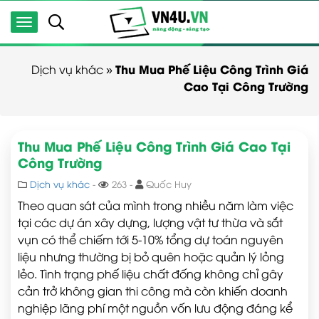
Thu Mua Phế Liệu Công Trình Giá
Dịch vụ khác
»
Cao Tại Công Trường
Thu Mua Phế Liệu Công Trình Giá Cao Tại
Công Trường
Dịch vụ khác
-
263 -
Quốc Huy
Theo quan sát của mình trong nhiều năm làm việc
tại các dự án xây dựng, lượng vật tư thừa và sắt
vụn có thể chiếm tới 5-10% tổng dự toán nguyên
liệu nhưng thường bị bỏ quên hoặc quản lý lỏng
lẻo. Tình trạng phế liệu chất đống không chỉ gây
cản trở không gian thi công mà còn khiến doanh
nghiệp lãng phí một nguồn vốn lưu động đáng kể