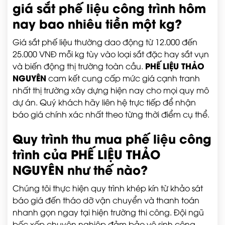
giá sắt phế liệu công trình
hôm
nay bao nhiêu tiền một kg?
Giá sắt phế liệu thường dao động từ 12.000 đến
25.000 VNĐ mỗi kg tùy vào loại sắt đặc hay sắt vụn
PHẾ LIỆU THẢO
và biến động thị trường toàn cầu.
NGUYÊN
cam kết cung cấp mức giá cạnh tranh
nhất thị trường xây dựng hiện nay cho mọi quy mô
dự án. Quý khách hãy liên hệ trực tiếp để nhận
báo giá chính xác nhất theo từng thời điểm cụ thể.
Quy trình
thu mua phế liệu công
trình
của
PHẾ LIỆU THẢO
NGUYÊN
như thế nào?
Chúng tôi thực hiện quy trình khép kín từ khảo sát
báo giá đến tháo dỡ vận chuyển và thanh toán
nhanh gọn ngay tại hiện trường thi công. Đội ngũ
bốc xếp chuyên nghiệp đảm bảo vệ sinh công