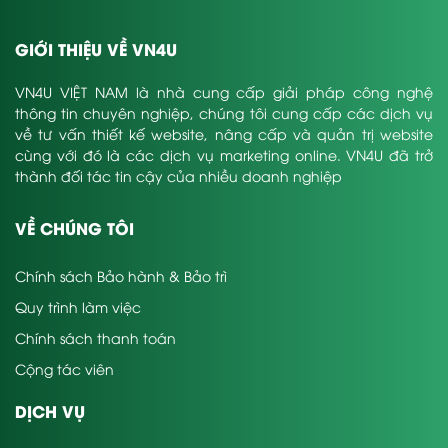
GIỚI THIỆU VỀ VN4U
VN4U VIỆT NAM là nhà cung cấp giải pháp công nghệ
thông tin chuyên nghiệp, chúng tôi cung cấp các dịch vụ
về tư vấn thiết kế website, nâng cấp và quản trị website
cùng với đó là các dịch vụ marketing online. VN4U đã trở
thành đối tác tin cậy của nhiều doanh nghiệp
VỀ CHÚNG TÔI
Chính sách Bảo hành & Bảo trì
Quy trình làm việc
Chính sách thanh toán
Cộng tác viên
DỊCH VỤ