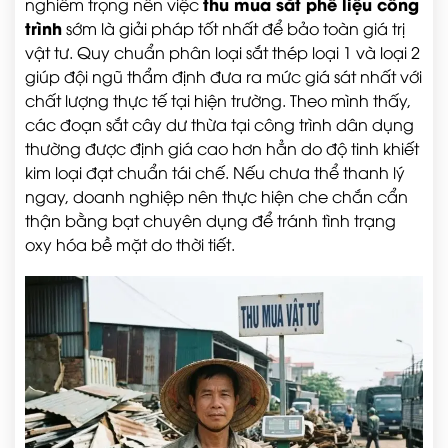
thu mua sắt phế liệu công
nghiêm trọng nên việc
trình
sớm là giải pháp tốt nhất để bảo toàn giá trị
vật tư. Quy chuẩn phân loại sắt thép loại 1 và loại 2
giúp đội ngũ thẩm định đưa ra mức giá sát nhất với
chất lượng thực tế tại hiện trường. Theo mình thấy,
các đoạn sắt cây dư thừa tại công trình dân dụng
thường được định giá cao hơn hẳn do độ tinh khiết
kim loại đạt chuẩn tái chế. Nếu chưa thể thanh lý
ngay, doanh nghiệp nên thực hiện che chắn cẩn
thận bằng bạt chuyên dụng để tránh tình trạng
oxy hóa bề mặt do thời tiết.