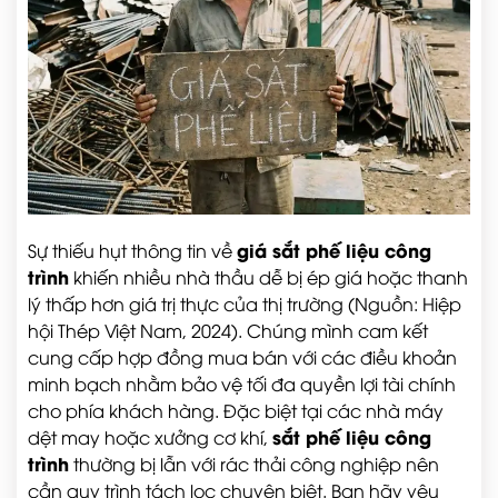
giá sắt phế liệu công
Sự thiếu hụt thông tin về
trình
khiến nhiều nhà thầu dễ bị ép giá hoặc thanh
lý thấp hơn giá trị thực của thị trường (Nguồn: Hiệp
hội Thép Việt Nam, 2024). Chúng mình cam kết
cung cấp hợp đồng mua bán với các điều khoản
minh bạch nhằm bảo vệ tối đa quyền lợi tài chính
cho phía khách hàng. Đặc biệt tại các nhà máy
sắt phế liệu công
dệt may hoặc xưởng cơ khí,
trình
thường bị lẫn với rác thải công nghiệp nên
cần quy trình tách lọc chuyên biệt. Bạn hãy yêu