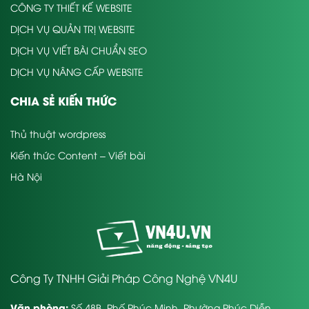
CÔNG TY THIẾT KẾ WEBSITE
DỊCH VỤ QUẢN TRỊ WEBSITE
DỊCH VỤ VIẾT BÀI CHUẨN SEO
DỊCH VỤ NÂNG CẤP WEBSITE
CHIA SẺ KIẾN THỨC
Thủ thuật wordpress
Kiến thức Content – Viết bài
Hà Nội
Công Ty TNHH Giải Pháp Công Nghệ VN4U
Văn phòng:
Số 48B, Phố Phúc Minh, Phường Phúc Diễn,