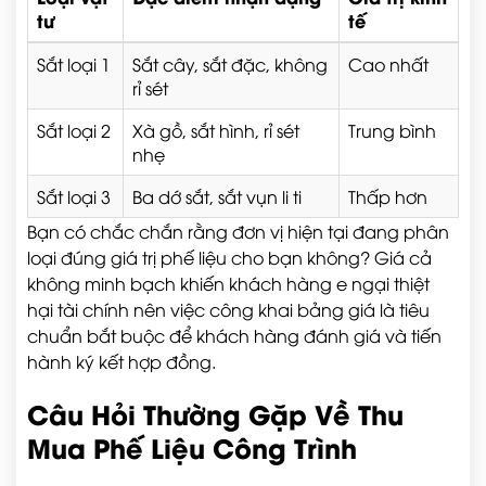
tư
tế
Sắt loại 1
Sắt cây, sắt đặc, không
Cao nhất
rỉ sét
Sắt loại 2
Xà gồ, sắt hình, rỉ sét
Trung bình
nhẹ
Sắt loại 3
Ba dớ sắt, sắt vụn li ti
Thấp hơn
Bạn có chắc chắn rằng đơn vị hiện tại đang phân
loại đúng giá trị phế liệu cho bạn không? Giá cả
không minh bạch khiến khách hàng e ngại thiệt
hại tài chính nên việc công khai bảng giá là tiêu
chuẩn bắt buộc để khách hàng đánh giá và tiến
hành ký kết hợp đồng.
Câu Hỏi Thường Gặp Về Thu
Mua Phế Liệu Công Trình