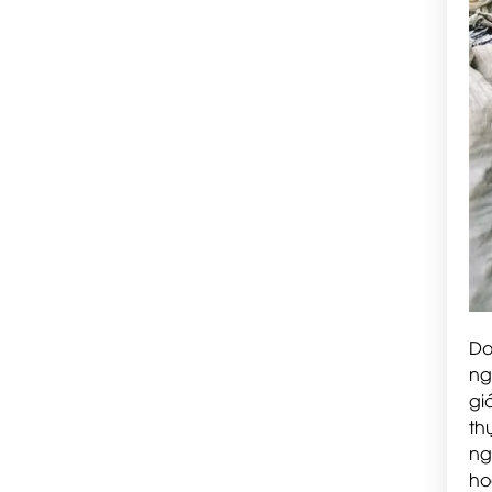
Do
ng
gi
th
ng
ho