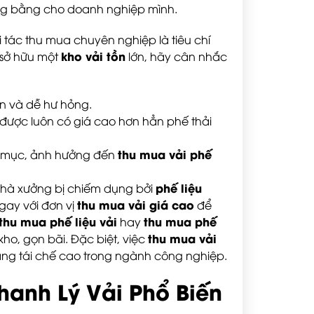
công bằng cho doanh nghiệp mình.
 tác thu mua chuyên nghiệp là tiêu chí
kho vải tồn
 sở hữu một
lớn, hãy cân nhắc
lớn và dễ hư hỏng.
 được luôn có giá cao hơn hẳn phế thải
thu mua vải phế
 bị mục, ảnh hưởng đến
phế liệu
h nhà xưởng bị chiếm dụng bởi
thu mua vải giá cao
gay với đơn vị
để
thu mua phế liệu vải
thu mua phế
hay
thu mua vải
ho, gọn bãi. Đặc biệt, việc
ăng tái chế cao trong ngành công nghiệp.
hanh Lý Vải Phổ Biến