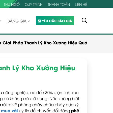
THƯ NGỎ
QUY TRÌNH
THANH TOÁN
LIÊN HỆ
BẢNG GIÁ
YÊU CẦU BÁO GIÁ
o Giải Pháp Thanh Lý Kho Xưởng Hiệu Quả
anh Lý Kho Xưởng Hiệu
u công nghiệp, có đến 30% diện tích kho
g cũ không còn sử dụng. Nếu không biết
à rủi ro về phòng cháy chữa cháy cực kỳ
 mua vải
phế
uy tín để chuyển đổi đống