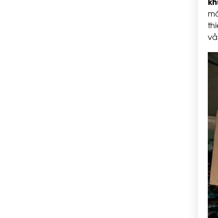
kh
má
th
vả