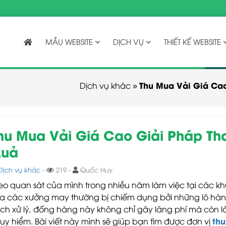
MẪU WEBSITE
DỊCH VỤ
THIẾT KẾ WEBSITE
Thu Mua Vải Giá Ca
Dịch vụ khác
»
hu Mua Vải Giá Cao Giải Pháp Th
uả
Dịch vụ khác
-
219 -
Quốc Huy
eo quan sát của mình trong nhiều năm làm việc tại các kh
a các xưởng may thường bị chiếm dụng bởi những lô hàn
ch xử lý, đống hàng này không chỉ gây lãng phí mà còn l
thu
uy hiểm. Bài viết này mình sẽ giúp bạn tìm được đơn vị