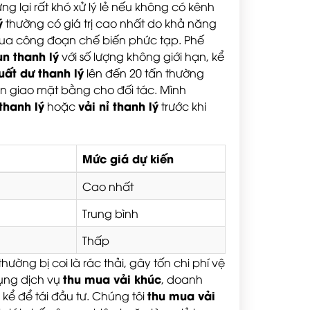
ng lại rất khó xử lý lẻ nếu không có kênh
ý
thường có giá trị cao nhất do khả năng
qua công đoạn chế biến phức tạp. Phế
un thanh lý
với số lượng không giới hạn, kể
uất dư thanh lý
lên đến 20 tấn thường
àn giao mặt bằng cho đối tác. Mình
thanh lý
vải nỉ thanh lý
hoặc
trước khi
Mức giá dự kiến
Cao nhất
Trung bình
Thấp
hường bị coi là rác thải, gây tốn chi phí vệ
thu mua vải khúc
dụng dịch vụ
, doanh
thu mua vải
 kể để tái đầu tư. Chúng tôi