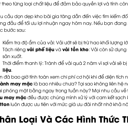
ết theo từng loại chất liệu để đảm bảo quyền lợi và tính 
u cầu dọn dẹp kho bãi gia tăng dẫn đến việc tìm kiếm đối
ng đầu để tối ưu lợi nhuận ngay hôm nay. Nếu bạn đang
c bước sau:
Kiểm tra độ ẩm của vải: Vải ướt sẽ bị trừ hao khối lượng 
vải phế liệu
vải tồn kho
Tách riêng
và
: Vải còn sử dụng
sản xuất.
Thời điểm thanh lý: Tránh để vải quá 2 năm vì sợi vải sẽ
liệu
.
n đã bao giờ tính toán xem chi phí cơ hội khi để diện tíc
ành may mặc
là bao nhiêu chưa? Tại sao không liên hệ n
ải phóng mặt bằng ngay trong tuần này? Mọi nhu cầu về
ệu may mặc
đều được chúng mình xử lý với cam kết sạch k
tton
luôn được ưu tiên với mức giá ưu đãi nhất nhờ khả n
hân Loại Và Các Hình Thức T