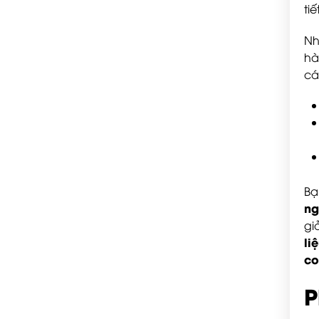
ti
Nh
hà
cá
Bạ
ng
gi
li
co
P