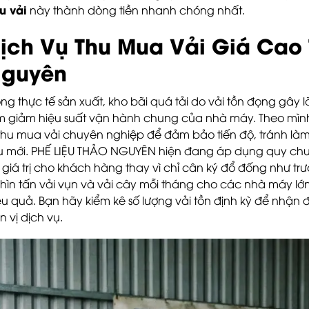
ệu vải
này thành dòng tiền nhanh chóng nhất.
ịch Vụ Thu Mua Vải Giá Cao 
guyên
ong thực tế sản xuất, kho bãi quá tải do vải tồn đọng gây l
m giảm hiệu suất vận hành chung của nhà máy. Theo mình
 thu mua vải chuyên nghiệp để đảm bảo tiến độ, tránh l
ệu mới. PHẾ LIỆU THẢO NGUYÊN hiện đang áp dụng quy chuẩn
 giá trị cho khách hàng thay vì chỉ cân ký đổ đống như t
hìn tấn vải vụn và vải cây mỗi tháng cho các nhà máy lớn,
ệu quả. Bạn hãy kiểm kê số lượng vải tồn định kỳ để nhận
n vị dịch vụ.