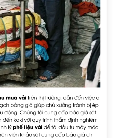
hu mua vải
trên thị trường, dẫn đến việc e
bạch bảng giá giúp chủ xưởng tránh bị ép
u động. Chúng tôi cung cấp báo giá sát
n đến kaki với quy trình thẩm định nghiêm
phế liệu vải
anh lý
để tái đầu tư máy móc
ân viên khảo sát cung cấp báo giá chi