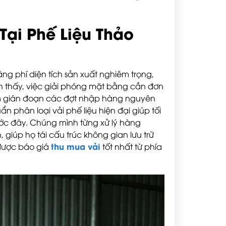
Tại Phế Liệu Thảo
ãng phí diện tích sản xuất nghiêm trọng,
 thấy, việc giải phóng mặt bằng cần đơn
àm gián đoạn các đợt nhập hàng nguyên
 phân loại vải phế liệu hiện đại giúp tối
rước đây. Chúng mình từng xử lý hàng
 giúp họ tái cấu trúc không gian lưu trữ
thu mua vải
 được báo giá
tốt nhất từ phía