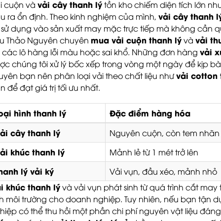
vải cây thanh lý
i cuộn và
tồn kho chiếm diện tích lớn như
vải cây thanh l
u ra ổn định. Theo kinh nghiệm của mình,
i sử dụng vào sản xuất may mặc trực tiếp mà không cần 
mua vải cuộn thanh lý
vải th
ệu Thảo Nguyên chuyên
và
vải x
 các lô hàng lỗi màu hoặc sai khổ. Những đơn hàng
ợc chúng tôi xử lý bốc xếp trong vòng một ngày để kịp b
vải cotton 
uyên bạn nên phân loại vải theo chất liệu như
n để đạt giá trị tối ưu nhất.
oại hình thanh lý
Đặc điểm hàng hóa
ải cây thanh lý
Nguyên cuộn, còn tem nhãn
ải khúc thanh lý
Mảnh lẻ từ 1 mét trở lên
hanh lý vải ký
Vải vụn, đầu xéo, mảnh nhỏ
i khúc thanh lý
và vải vụn phát sinh từ quá trình cắt may t
nh môi trường cho doanh nghiệp. Tuy nhiên, nếu bạn tận 
hiệp có thể thu hồi một phần chi phí nguyên vật liệu đáng