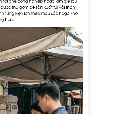
tái chế công nghiệp hoặc làm giẻ lau
được thu gom để sản xuất túi vải thân
ành từng kiện lớn theo màu sắc hoặc khổ
ng hơn.