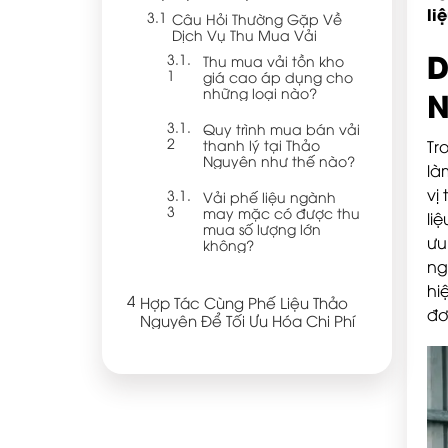
li
Câu Hỏi Thường Gặp Về
Dịch Vụ Thu Mua Vải
D
Thu mua vải tồn kho
giá cao áp dụng cho
N
những loại nào?
Quy trình mua bán vải
thanh lý tại Thảo
Tr
Nguyên như thế nào?
là
vị
Vải phế liệu ngành
may mặc có được thu
li
mua số lượng lớn
ưu
không?
ng
hi
Hợp Tác Cùng Phế Liệu Thảo
đơ
Nguyên Để Tối Ưu Hóa Chi Phí