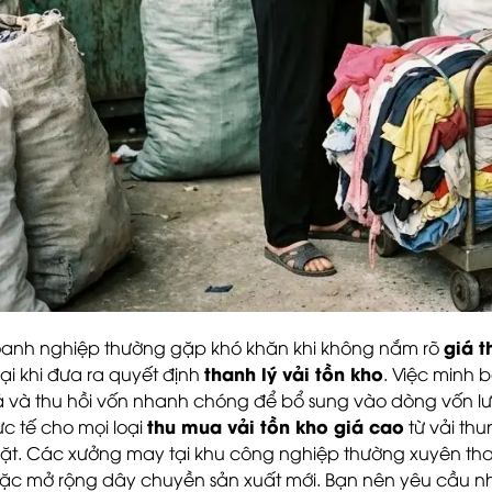
giá t
anh nghiệp thường gặp khó khăn khi không nắm rõ
thanh lý vải tồn kho
ại khi đưa ra quyết định
. Việc minh 
á và thu hồi vốn nhanh chóng để bổ sung vào dòng vốn lư
thu mua vải tồn kho giá cao
ực tế cho mọi loại
từ vải thu
ặt. Các xưởng may tại khu công nghiệp thường xuyên th
ặc mở rộng dây chuyền sản xuất mới. Bạn nên yêu cầu nh