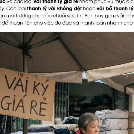
úc
vải thanh lý giá rẻ
và các loại
nhằm phục vụ mục đích 
thanh lý vải không dệt
vải bố thanh lý
y. Các loại
hoặc
iện môi trường cho các chuỗi siêu thị. Bạn hãy gom vải th
i để thuận tiện cho việc đo đạc và thanh toán nhanh chó