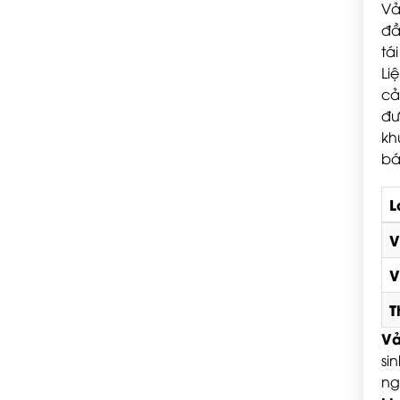
Vả
đầ
tá
Li
cả
đư
kh
bá
L
V
V
T
Vả
si
ng