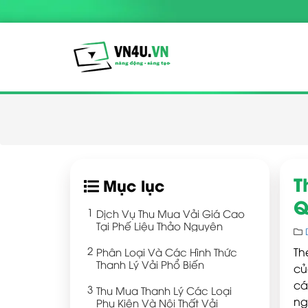
T
Mục lục
Q
Dịch Vụ Thu Mua Vải Giá Cao
Tại Phế Liệu Thảo Nguyên
Phân Loại Và Các Hình Thức
Th
Thanh Lý Vải Phổ Biến
củ
cá
Thu Mua Thanh Lý Các Loại
ng
Phụ Kiện Và Nội Thất Vải