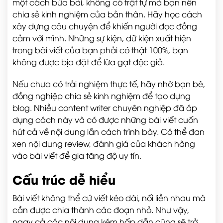
một cách bừa bãi, không có trật tự mà bạn nên
chia sẻ kinh nghiệm của bản thân. Hãy học cách
xây dựng câu chuyện để khiến người đọc đồng
cảm với mình. Những sự kiện, dữ kiện xuất hiện
trong bài viết của bạn phải có thật 100%, bạn
không được bịa đặt để lừa gạt độc giả.
Nếu chưa có trải nghiệm thực tế, hãy nhờ bạn bè,
đồng nghiệp chia sẻ kinh nghiệm để tạo dựng
blog. Nhiều content writer chuyên nghiệp đã áp
dụng cách này và có được những bài viết cuốn
hút cả về nội dung lẫn cách trình bày. Có thể đan
xen nội dung review, đánh giá của khách hàng
vào bài viết để gia tăng độ uy tín.
Cấu trúc dễ hiểu
Bài viết không thể cứ viết kéo dài, nối liền nhau mà
cần được chia thành các đoạn nhỏ. Như vậy,
ngay cả các nội dung kém hấp dẫn cũng sẽ trở