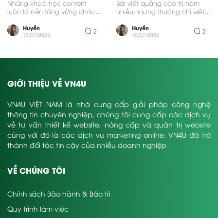
Những khoá học content
Bài viết quảng cáo trị nám
luôn là nền tảng vững chắc
nhiều nhưng thường chỉ viết
giúp người làm nội dung có
qua loa, không có sự đầu
kỹ năng...
tư...
Huyền
Huyền
2
2
13/07/2023
15/07/2023
GIỚI THIỆU VỀ VN4U
VN4U VIỆT NAM là nhà cung cấp giải pháp công nghệ
thông tin chuyên nghiệp, chúng tôi cung cấp các dịch vụ
về tư vấn thiết kế website, nâng cấp và quản trị website
cùng với đó là các dịch vụ marketing online. VN4U đã trở
thành đối tác tin cậy của nhiều doanh nghiệp
VỀ CHÚNG TÔI
Chính sách Bảo hành & Bảo trì
Quy trình làm việc