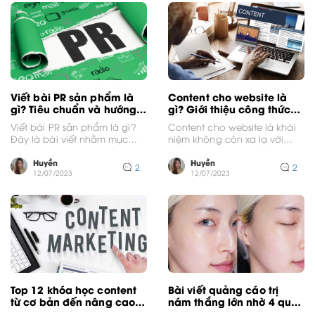
Viết bài PR sản phẩm là
Content cho website là
gì? Tiêu chuẩn và hướng
gì? Giới thiệu công thức
dẫn chi tiết
viết thu hút nhất
Viết bài PR sản phẩm là gì?
Content cho website là khái
Đây là bài viết nhằm mục
niệm không còn xa lạ với
đích giới thiệu, quảng bá...
người dùng. Content chính là
công cụ...
Huyền
Huyền
2
2
12/07/2023
12/07/2023
Top 12 khóa học content
Bài viết quảng cáo trị
từ cơ bản đến nâng cao
nám thắng lớn nhờ 4 quy
cho người mới
tắc vàng này