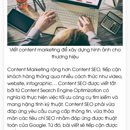
Viết content marketing để xây dựng hình ảnh cho
thương hiệu
Content Marketing rộng hơn Content SEO, tiếp cận
khách hàng thông qua nhiều cách thức như video,
website, infographic… Content SEO được viết tắt
bởi từ Content Search Engine Optimization có
nghĩa là thực hiện việc tối ưu công cụ tìm kiếm và
mang nặng tính kỹ thuật. Content SEO phải vừa
đáp ứng yêu cầu cung cấp thông tin, vừa thỏa
mãn các tiêu chí SEO nhằm đáp ứng được thuật
toán của Google. Từ đó, bài viết sẽ tiếp cận được