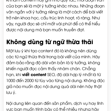
của bạn sẽ là một ý tưởng khác nhau. Những đoạn
văn ngắn với ý tưởng riêng là một cách để bài viết
trở nên khoa học, cấu trúc linh hoạt, rõ ràng. Như
vậy, người đọc sẽ chỉ mất vài phút để có thể hiểu
được nội dung mà bạn muốn truyền đạt.
Không dùng từ ngữ thừa thãi
Một lưu ý khi tạo content đó là không nên dùng
các từ ngữ thừa thãi trong bài viết của mình. Hãy
đảm bảo rằng độ dài văn bản là lý tưởng, không
khiến người đọc cảm thấy nhàm chán. Chẳng
viết content
hạn, khi
SEO, độ dài hợp lý nhất là từ
1000 đến 2000 từ tùy vào từng nội dung. Không độc
giả nào muốn đọc nội dung quá dài nên hãy thật
lưu ý.
Nội dung liên quan đến sản phẩm, dịch vụ hay lĩnh
vực bạn muốn trình bày có thể nhiều nhưng hãy