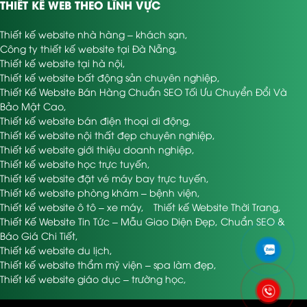
THIẾT KẾ WEB THEO LĨNH VỰC
Thiết kế website nhà hàng – khách sạn
,
Công ty thiết kế website tại Đà Nẵng
,
Thiết kế website tại hà nội
,
Thiết kế website bất động sản chuyên nghiệp
,
Thiết Kế Website Bán Hàng Chuẩn SEO Tối Ưu Chuyển Đổi Và
Bảo Mật Cao
,
Thiết kế website bán điện thoại di động
,
Thiết kế website nội thất đẹp chuyên nghiệp
,
Thiết kế website giới thiệu doanh nghiệp
,
Thiết kế website học trực tuyến
,
Thiết kế website đặt vé máy bay trực tuyến
,
Thiết kế website phòng khám – bệnh viện
,
Thiết kế website ô tô – xe máy
,
Thiết kế Website Thời Trang
,
Thiết Kế Website Tin Tức – Mẫu Giao Diện Đẹp, Chuẩn SEO &
Báo Giá Chi Tiết
,
Thiết kế website du lịch
,
Thiết kế website thẩm mỹ viện – spa làm đẹp
,
Thiết kế website giáo dục – trường học
,