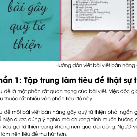
Hướng dẫn viết bài viết bán hàng 
hần 1: Tập trung làm tiêu đề thật sự 
êu đề là một phần rất quan trọng của bài viết. Việc độc 
ụ thuộc rất nhiều vào phần tiêu đề này.
êu đề một bài viết bán hàng gây quỹ từ thiện phải ngắn gọ
ể hiện được đúng ý nghĩa mà chương trình muốn hướng đế
i kêu gọi từ thiện cũng không nên quá dài dòng. Người v
 làm nên tiêu đề thu hút hơn.