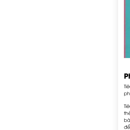
P
Ti
ph
Ti
th
bà
để