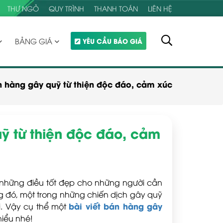
THƯ NGỎ
QUY TRÌNH
THANH TOÁN
LIÊN HỆ
BẢNG GIÁ
YÊU CẦU BÁO GIÁ
án hàng gây quỹ từ thiện độc đáo, cảm xúc
uỹ từ thiện độc đáo, cảm
 những điều tốt đẹp cho những người cần
ng đó, một trong những chiến dịch gây quỹ
bài viết bán hàng gây
ọi. Vậy cụ thể một
hiểu nhé!