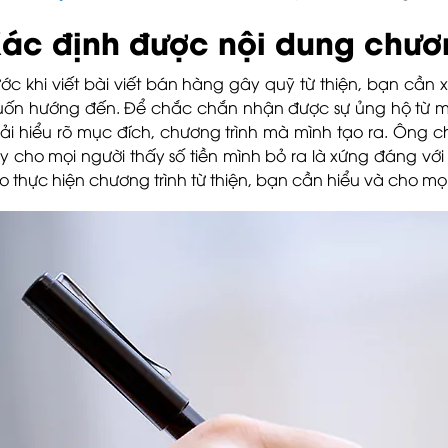
ác định được nội dung chươn
ước khi viết bài viết bán hàng gây quỹ từ thiện, bạn cần
ốn hướng đến. Để chắc chắn nhận được sự ủng hộ từ mọ
ải hiểu rõ mục đích, chương trình mà mình tạo ra. Ông ch
y cho mọi người thấy số tiền mình bỏ ra là xứng đáng với 
o thực hiện chương trình từ thiện, bạn cần hiểu và cho mọi