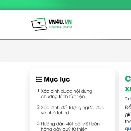
C
Mục lục
x
Xác định được nội dung
chương trình từ thiện
Xác định đối tượng người đọc
Để
và nhà tại trợ
gi
th
Hướng dẫn viết bài viết bán
qu
hàng gây quỹ từ thiện