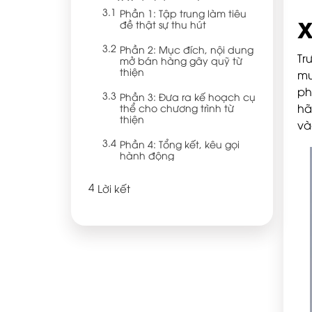
Phần 1: Tập trung làm tiêu
X
đề thật sự thu hút
Phần 2: Mục đích, nội dung
Tr
mở bán hàng gây quỹ từ
thiện
mu
ph
Phần 3: Đưa ra kế hoạch cụ
hã
thể cho chương trình từ
thiện
và
Phần 4: Tổng kết, kêu gọi
hành động
Lời kết