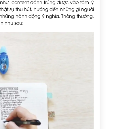
u như content đánh trúng được vào tâm lý
thật sự thu hút, hướng đến những gì người
 những hành động ý nghĩa.
Thông thường,
ản như sau: