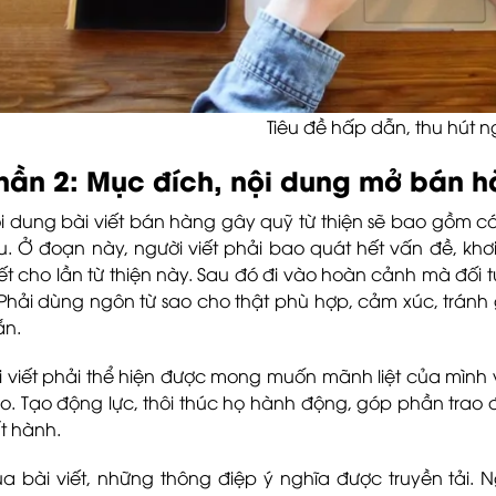
Tiêu đề hấp dẫn, thu hút 
hần 2: Mục đích, nội dung mở bán h
i dung bài viết bán hàng gây quỹ từ thiện sẽ bao gồm cá
êu. Ở đoạn này, người viết phải bao quát hết vấn đề, kh
iết cho lần từ thiện này. Sau đó đi vào hoàn cảnh mà đối
 Phải dùng ngôn từ sao cho thật phù hợp, cảm xúc, trán
n.
i viết phải thể hiện được mong muốn mãnh liệt của mình 
o. Tạo động lực, thôi thúc họ hành động, góp phần trao
t hành.
a bài viết, những thông điệp ý nghĩa được truyền tải. 