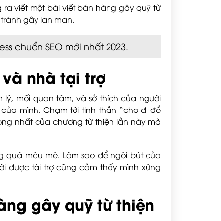
g ra viết một bài viết bán hàng gây quỹ từ
, tránh gây lan man.
ress chuẩn SEO mới nhất 2023.
và nhà tại trợ
 lý, mối quan tâm, và sở thích của người
của mình. Chạm tới tinh thần “cho đi để
 trọng nhất của chương từ thiện lần này mà
ông quá màu mè. Làm sao để ngòi bút của
i được tài trợ cũng cảm thấy mình xứng
àng gây quỹ từ thiện