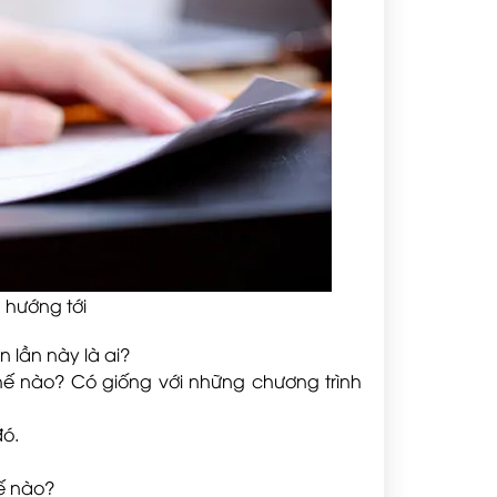
 hướng tới
 lần này là ai?
thế nào? Có giống với những chương trình
đó.
hế nào?