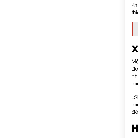
Kh
th
X
Mộ
đọ
nh
mì
Lờ
mì
đá
H