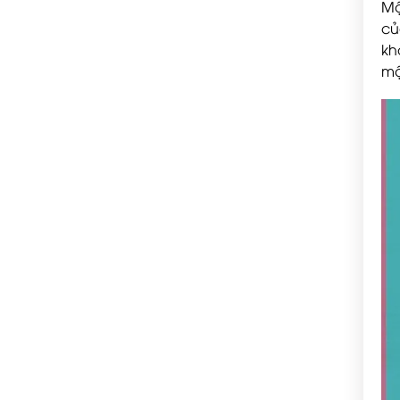
Mộ
củ
kh
mộ