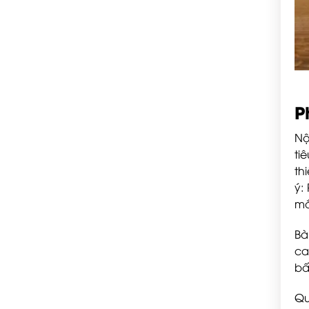
P
Nộ
ti
th
ý:
mắ
Bà
ca
bấ
Qu