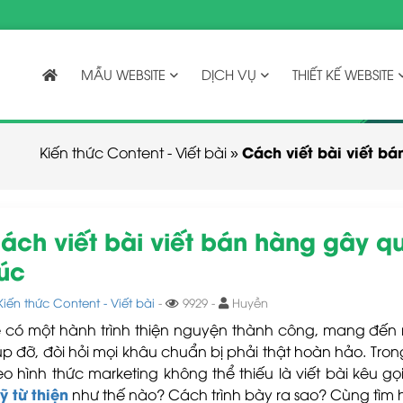
MẪU WEBSITE
DỊCH VỤ
THIẾT KẾ WEBSITE
Cách viết bài viết b
Kiến thức Content - Viết bài
»
ách viết bài viết bán hàng gây q
úc
Kiến thức Content - Viết bài
-
9929 -
Huyền
 có một hành trình thiện nguyện thành công, mang đến
úp đỡ, đòi hỏi mọi khâu chuẩn bị phải thật hoàn hảo. Tro
eo hình thức marketing không thể thiếu là viết bài kêu g
ỹ từ thiện
như thế nào? Cách trình bày ra sao? Cùng tìm 