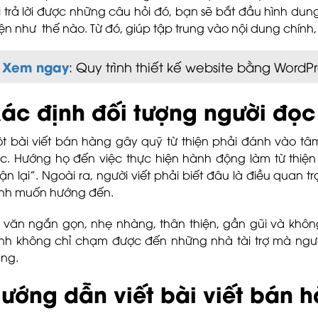
i trả lời được những câu hỏi đó, bạn sẽ bắt đầu hình dun
iện như thế nào. Từ đó, giúp tập trung vào nội dung chính
Xem ngay
: Quy trình thiết kế website bằng WordP
ác định đối tượng người đọc 
t bài viết bán hàng gây quỹ từ thiện phải đánh vào tâm
c. Hướng họ đến việc thực hiện hành động làm từ thiện 
ận lại”. Ngoài ra, người viết phải biết đâu là điều quan
nh muốn hướng đến.
i văn ngắn gọn, nhẹ nhàng, thân thiện, gần gũi và kh
nh không chỉ chạm được đến những nhà tài trợ mà ngườ
ng.
ướng dẫn viết bài viết bán h