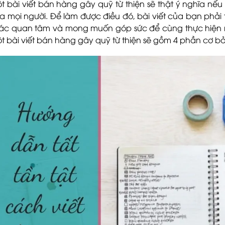
t bài viết bán hàng gây quỹ từ thiện sẽ thật ý nghĩa nế
a mọi người. Để làm được điều đó, bài viết của bạn phải 
ác quan tâm và mong muốn góp sức để cùng thực hiện
t bài viết bán hàng gây quỹ từ thiện
sẽ gồm 4 phần cơ b