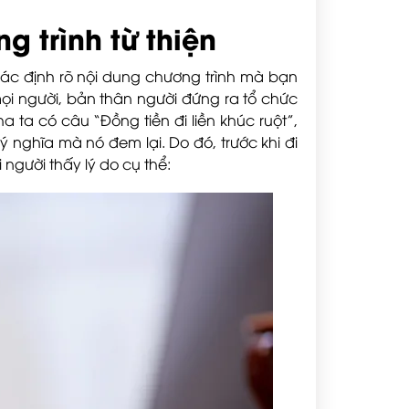
g trình từ thiện
 xác định rõ nội dung chương trình mà bạn
i người, bản thân người đứng ra tổ chức
a ta có câu “Đồng tiền đi liền khúc ruột”,
ý nghĩa mà nó đem lại. Do đó, trước khi đi
 người thấy lý do cụ thể: