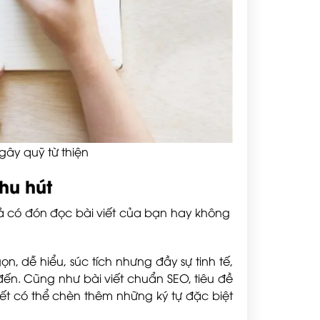
gây quỹ từ thiện
thu hút
giả có đón đọc bài viết của bạn hay không
n, dễ hiểu, súc tích nhưng đầy sự tinh tế,
n. Cũng như bài viết chuẩn SEO, tiêu đề
iết có thể chèn thêm những ký tự đặc biệt