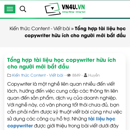
Tổng hợp tài liệu học
Kiến thức Content - Viết bài
»
copywriter hữu ích cho người mới bắt đầu
Tổng hợp tài liệu học copywriter hữu ích
cho người mới bắt đầu
Kiến thức Content - Viết bài
-
8849 -
Huyền
Copywriter là một nghề liên quan nhiều đến viết
lách, hướng đến việc cung cấp các thông tin liên
quan đến sản phẩm, dịch vụ của doanh nghiệp.
Với nghề này, có văn phong tốt thôi chưa đủ, bạn
cần phải nắm được kỹ thuật viết bài cũng như việc
tài liệu học
sử dụng các công cụ hỗ trợ. Những
copywriter
được giới thiệu trong bài viết dưới đây