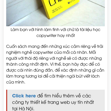
Làm bạn với hình làm tình với chữ là tài liệu học
copywriter hay nhất
Cuốn sách mang đến những xúc cảm riêng về trải
nghiệm nghề copywriter của mỗi cá nhân. Mỗi
người với thái độ riêng với nghề sẽ có được những
thành công nhất định. Vì thế, bạn hãy đọc để có
được cái nhìn đúng đắn, để xác định những gì cần
làm trong tương lai để cải thiện ngòi bút viết lách
của mình.
Click here
để tìm hiểu thêm về các
công ty thiết kế trang web uy tín nhất
tại Hà Nội.