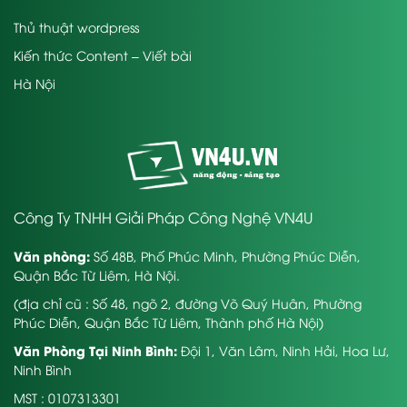
Thủ thuật wordpress
Kiến thức Content – Viết bài
Hà Nội
Công Ty TNHH Giải Pháp Công Nghệ VN4U
Văn phòng:
Số 48B, Phố Phúc Minh, Phường Phúc Diễn,
Quận Bắc Từ Liêm, Hà Nội.
(địa chỉ cũ : Số 48, ngõ 2, đường Võ Quý Huân, Phường
Phúc Diễn, Quận Bắc Từ Liêm, Thành phố Hà Nội)
Văn Phòng Tại Ninh Bình:
Đội 1, Văn Lâm, Ninh Hải, Hoa Lư,
Ninh Bình
MST : 0107313301