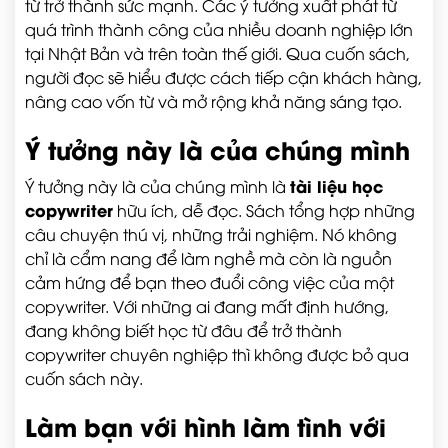
từ trở thành sức mạnh. Các ý tưởng xuất phát từ
quá trình thành công của nhiều doanh nghiệp lớn
tại Nhật Bản và trên toàn thế giới. Qua cuốn sách,
người đọc sẽ hiểu được cách tiếp cận khách hàng,
nâng cao vốn từ và mở rộng khả năng sáng tạo.
Ý tưởng này là của chúng mình
tài liệu học
Ý tưởng này là của chúng mình là
copywriter
hữu ích, dễ đọc. Sách tổng hợp những
câu chuyện thú vị, những trải nghiệm. Nó không
chỉ là cẩm nang để làm nghề mà còn là nguồn
cảm hứng để bạn theo đuổi công việc của một
copywriter. Với những ai đang mất định hướng,
đang không biết học từ đâu để trở thành
copywriter chuyên nghiệp thì không được bỏ qua
cuốn sách này.
Làm bạn với hình làm tình với