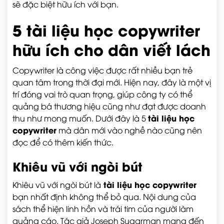
sẽ đặc biệt hữu ích với bạn.
5 tài liệu học copywriter
hữu ích cho dân viết lách
Copywriter là công việc được rất nhiều bạn trẻ
quan tâm trong thời đại mới. Hiện nay, đây là một vị
trí đóng vai trò quan trọng, giúp công ty có thể
quảng bá thương hiệu cũng như đạt được doanh
tài liệu học
thu như mong muốn. Dưới đây là 5
copywriter
mà dân mới vào nghề nào cũng nên
đọc để có thêm kiến thức.
Khiêu vũ với ngòi bút
tài liệu học copywriter
Khiêu vũ với ngòi bút là
bạn nhất định không thể bỏ qua. Nội dung của
sách thể hiện linh hồn và trái tim của người làm
quảng cáo. Tác giả Joseph Sugarman mang đến