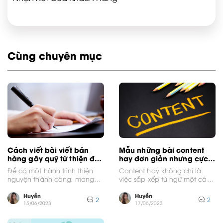
Cùng chuyên mục
Cách viết bài viết bán
Mẫu những bài content
hàng gây quỹ từ thiện độc
hay đơn giản nhưng cực
đáo, cảm xúc
thu hút
Để có một hành trình thiện
Content hay không chỉ là
nguyện thành công, mang
việc sắp xếp từ ngữ một cách
đến những điều tốt đẹp cho
hợp lý mà còn là khả...
những người...
Huyền
Huyền
2
2
15/06/2023
17/06/2023