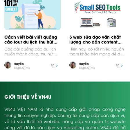
Cách viết bài viết quảng
5 web sửa đạo văn chất
cáo tour du lịch thu hút
lượng cho dân content
khách hàng
tha hồ “bung lụa”
Các bài quảng cáo du lịch
Hiện nay, có rất nhiều nguồn
muốn thành công, thu hút
tham khảo trên mạng để dân
được nhiều khách hàng tiềm
content và copywriter tham
năng cần...
khảo ý...
Huyền
Huyền
2
2
18/06/2023
18/06/2023
GIỚI THIỆU VỀ VN4U
VN4U VIỆT NAM là nhà cung cấp giải pháp công nghệ
thông tin chuyên nghiệp, chúng tôi cung cấp các dịch vụ
về tư vấn thiết kế website, nâng cấp và quản trị website
cùng với đó là các dịch vụ marketing online. VN4U đã trở