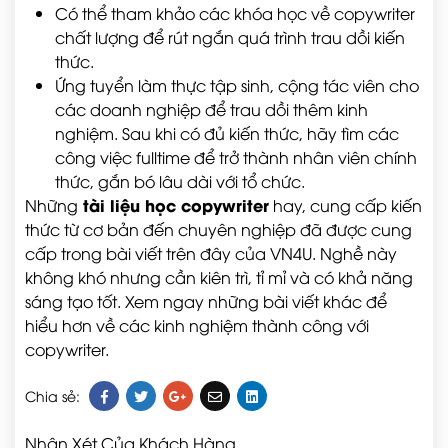
Có thể tham khảo các khóa học về copywriter
chất lượng để rút ngắn quá trình trau dồi kiến
thức.
Ứng tuyển làm thực tập sinh, cộng tác viên cho
các doanh nghiệp để trau dồi thêm kinh
nghiệm. Sau khi có đủ kiến thức, hãy tìm các
công việc fulltime để trở thành nhân viên chính
thức, gắn bó lâu dài với tổ chức.
tài liệu học copywriter
Những
hay, cung cấp kiến
thức từ cơ bản đến chuyên nghiệp đã được cung
cấp trong bài viết trên đây của VN4U. Nghề này
không khó nhưng cần kiên trì, tỉ mỉ và có khả năng
sáng tạo tốt. Xem ngay những bài viết khác để
hiểu hơn về các kinh nghiệm thành công với
copywriter.
Chia sẻ:
Nhận Xét Của Khách Hàng