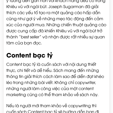
ý tưởng đến gần hơn với khách hàng đều có trong
Khiêu vũ với ngòi bút. Joseph Sugarman đã giải
thích các yếu tố tạo ra một quảng cáo hấp dẫn
cũng như gợi ý về những mẹo tác động đến cảm
xúc của người mua. Những chiến thuật quảng cáo
được cung cấp đã khiến Khiêu vũ với ngòi bút trở
thành “best seller” và nhận được rất nhiều sự quan
tâm của bạn đọc.
Content bạc tỷ
Content bạc tỷ là cuốn sách với nội dung thiết
thực, chi tiết và dễ hiểu. Sách mang đến những
thông tin giải thích cách làm sao để diễn đạt khéo
léo trong những bài viết. Không chỉ copywriter,
những người làm công việc của một content
marketing cũng có thể tham khảo về sách này.
Nếu là người mới tham khảo về copywriting thì
cuốn sách Content bạc tỷ sẽ hướng dẫn bạn đi