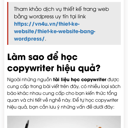
Tham khảo dịch vụ thiết kế trang web
bằng wordpress uy tín tại link
https://vn4u.vn/thiet-ke-
website/thiet-ke-website-bang-
wordpress/
.
Làm sao để học
copywriter hiệu quả?
tài liệu học copywriter
Ngoài những nguồn
được
cung cấp trong bài viết trên đây, có nhiều loại sách
báo khác nhau cung cấp cho bạn kiến thức tổng
quan và chi tiết về nghề này. Để tự học copywriter
hiệu quả, bạn cần lưu ý những vấn đề dưới đây: