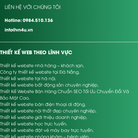
LIÊN HỆ VỚI CHÚNG TÔI
Hotline: 0984.510.136
info@vn4u.vn
THIẾT KẾ WEB THEO LĨNH VỰC
Thiết kế website nhà hàng – khách sạn
,
Công ty thiết kế website tại Đà Nẵng
,
Thiết kế website tại hà nội
,
Thiết kế website bất động sản chuyên nghiệp
,
Thiết Kế Website Bán Hàng Chuẩn SEO Tối Ưu Chuyển Đổi Và
Bảo Mật Cao
,
Thiết kế website bán điện thoại di động
,
Thiết kế website nội thất đẹp chuyên nghiệp
,
Thiết kế website giới thiệu doanh nghiệp
,
Thiết kế website học trực tuyến
,
Thiết kế website đặt vé máy bay trực tuyến
,
Thiết kế website phòng khám – bệnh viện
,