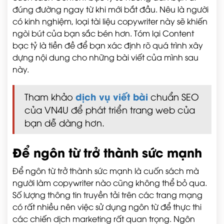
đúng đường ngay từ khi mới bắt đầu. Nêu là người
có kinh nghiệm, loại tài liệu copywriter này sẽ khiến
ngòi bút của bạn sắc bén hơn. Tóm lại Content
bạc tỷ là tiền đề để bạn xác định rõ quá trình xây
dựng nội dung cho những bài viết của mình sau
này.
dịch vụ viết bài
Tham khảo
chuẩn SEO
của VN4U để phát triển trang web của
bạn dễ dàng hơn.
Để ngôn từ trở thành sức mạnh
Để ngôn từ trở thành sức mạnh là cuốn sách mà
người làm copywriter nào cũng không thể bỏ qua.
Số lượng thông tin truyền tải trên các trang mạng
có rất nhiều nên việc sử dụng ngôn từ để thực thi
các chiến dịch marketing rất quan trọng. Ngôn