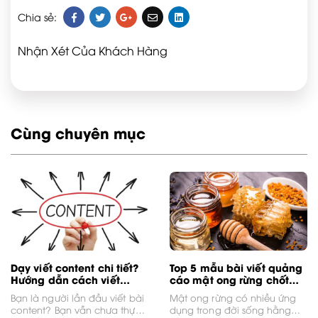
Chia sẻ:
Nhận Xét Của Khách Hàng
Cùng chuyên mục
Dạy viết content chi tiết?
Top 5 mẫu bài viết quảng
Hướng dẫn cách viết
cáo mật ong rừng chốt
content thu hút
đơn mỏi tay
Bạn là người lần đầu viết bài
Mật ong rừng có nhiều ứng
content? Bạn vẫn chưa thực
dụng trong đời sống hằng