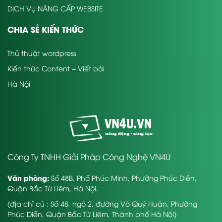
DỊCH VỤ NÂNG CẤP WEBSITE
CHIA SẺ KIẾN THỨC
Thủ thuật wordpress
Kiến thức Content – Viết bài
Hà Nội
Công Ty TNHH Giải Pháp Công Nghệ VN4U
Văn phòng:
Số 48B, Phố Phúc Minh, Phường Phúc Diễn,
Quận Bắc Từ Liêm, Hà Nội.
(địa chỉ cũ : Số 48, ngõ 2, đường Võ Quý Huân, Phường
Phúc Diễn, Quận Bắc Từ Liêm, Thành phố Hà Nội)