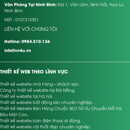
Văn Phòng Tại Ninh Bình:
Đội 1, Văn Lâm, Ninh Hải, Hoa Lư,
Ninh Bình
MST : 0107313301
LIÊN HỆ VỚI CHÚNG TÔI
Hotline: 0984.510.136
info@vn4u.vn
THIẾT KẾ WEB THEO LĨNH VỰC
Thiết kế website nhà hàng – khách sạn
,
Công ty thiết kế website tại Đà Nẵng
,
Thiết kế website tại hà nội
,
Thiết kế website bất động sản chuyên nghiệp
,
Thiết Kế Website Bán Hàng Chuẩn SEO Tối Ưu Chuyển Đổi Và
Bảo Mật Cao
,
Thiết kế website bán điện thoại di động
,
Thiết kế website nội thất đẹp chuyên nghiệp
,