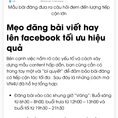
Mẫu bài đăng đưa ra câu hỏi đem đến lượng tiếp
cận lớn
Mẹo đăng bài viết hay
lên facebook tối ưu hiệu
quả
Bên cạnh việc nắm rõ các yếu tố và cách xây
dựng mẫu content hấp dẫn, bạn cũng cần có
trong tay một vài “bí quyết” để đảm bảo bài đăng
có tiếp cận tác tối đa . Sau đây là những cách mà
VN4U đã hỗ trợ tổng hợp:
Đăng bài vào các khung giờ “Vàng”: Buổi sáng
từ 6h30 – 8h00, buổi trưa từ 12h00 – 13h00 và
buổi tối từ 19h30 – 21h30