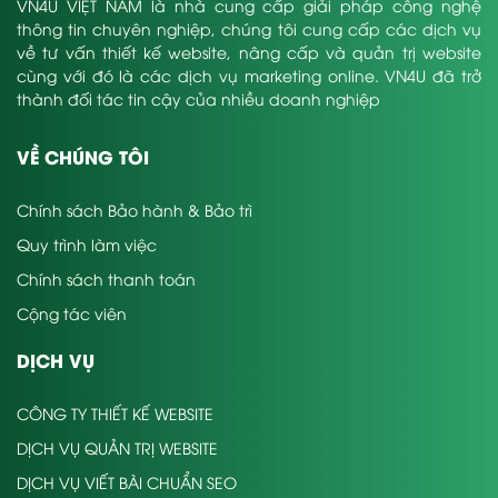
VN4U VIỆT NAM là nhà cung cấp giải pháp công nghệ
thông tin chuyên nghiệp, chúng tôi cung cấp các dịch vụ
về tư vấn thiết kế website, nâng cấp và quản trị website
cùng với đó là các dịch vụ marketing online. VN4U đã trở
thành đối tác tin cậy của nhiều doanh nghiệp
VỀ CHÚNG TÔI
Chính sách Bảo hành & Bảo trì
Quy trình làm việc
Chính sách thanh toán
Cộng tác viên
DỊCH VỤ
CÔNG TY THIẾT KẾ WEBSITE
DỊCH VỤ QUẢN TRỊ WEBSITE
DỊCH VỤ VIẾT BÀI CHUẨN SEO