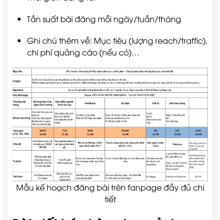
Tần suất bài đăng mỗi ngày/tuần/tháng
Ghi chú thêm về: Mục tiêu (lượng reach/traffic),
chi phí quảng cáo (nếu có)…
Mẫu kế hoạch đăng bài trên fanpage đầy đủ chi
tiết