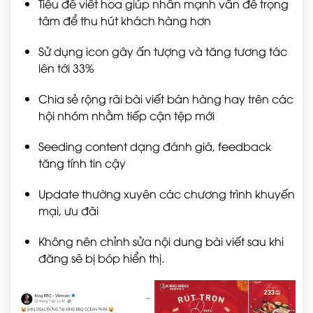
Tiêu đề viết hoa giúp nhấn mạnh vấn đề trọng
tâm để thu hút khách hàng hơn
Sử dụng icon gây ấn tượng và tăng tương tác
lên tới 33%
Chia sẻ rộng rãi bài viết bán hàng hay trên các
hội nhóm nhằm tiếp cận tệp mới
Seeding content dạng đánh giá, feedback
tăng tính tin cậy
Update thường xuyên các chương trình khuyến
mại, ưu đãi
Không nên chỉnh sửa nội dung bài viết sau khi
đăng sẽ bị bóp hiển thị.