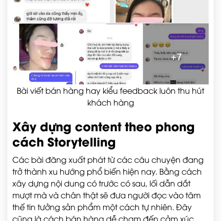
Bài viết bán hàng hay kiểu feedback luôn thu hút
khách hàng
Xây dựng content theo phong
cách Storytelling
Các bài đăng xuất phát từ các câu chuyện đang
trở thành xu hướng phổ biến hiện nay. Bằng cách
xây dựng nội dung có trước có sau, lối dẫn dắt
mượt mà và chân thật sẽ đưa người đọc vào tâm
thế tin tưởng sản phẩm một cách tự nhiên. Đây
cũng là cách bán hàng dễ chạm đến cảm xúc