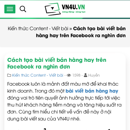
Cách tạo bài viết bán
Kiến thức Content - Viết bài
»
hàng hay trên Facebook ra nghìn đơn
Cách tạo bài viết bán hàng hay trên
Facebook ra nghìn đơn
Kiến thức Content - Viết bài
-
1598 -
Huyền
Facebook luôn là mảnh đất màu mỡ để khai thác
bài viết bán hàng hay
kinh doanh. Trong đó một
đóng vai trò tiên quyết ảnh hưởng trực tiếp tới việc
thu hút khách hàng tiềm năng và tăng hiệu suất ra
đơn. Cùng tìm hiểu chi tiết về vấn đề này ở nội
dung bài viết sau của VN4U nhé.