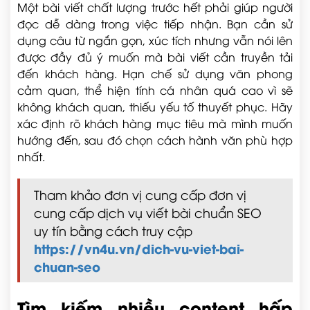
Một bài viết chất lượng trước hết phải giúp người
đọc dễ dàng trong việc tiếp nhận. Bạn cần sử
dụng câu từ ngắn gọn, xúc tích nhưng vẫn nói lên
được đầy đủ ý muốn mà bài viết cần truyền tải
đến khách hàng. Hạn chế sử dụng văn phong
cảm quan, thể hiện tính cá nhân quá cao vì sẽ
không khách quan, thiếu yếu tố thuyết phục. Hãy
xác định rõ khách hàng mục tiêu mà mình muốn
hướng đến, sau đó chọn cách hành văn phù hợp
nhất.
Tham khảo đơn vị cung cấp đơn vị
cung cấp dịch vụ viết bài chuẩn SEO
uy tín bằng cách truy cập
https://vn4u.vn/dich-vu-viet-bai-
chuan-seo
Tìm kiếm nhiều content hấp