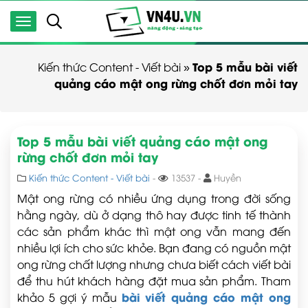
Top 5 mẫu bài viết
Kiến thức Content - Viết bài
»
quảng cáo mật ong rừng chốt đơn mỏi tay
Top 5 mẫu bài viết quảng cáo mật ong
rừng chốt đơn mỏi tay
Kiến thức Content - Viết bài
-
13537 -
Huyền
Mật ong rừng có nhiều ứng dụng trong đời sống
hằng ngày, dù ở dạng thô hay được tinh tế thành
các sản phẩm khác thì mật ong vẫn mang đến
nhiều lợi ích cho sức khỏe. Bạn đang có nguồn mật
ong rừng chất lượng nhưng chưa biết cách viết bài
để thu hút khách hàng đặt mua sản phẩm. Tham
bài viết quảng cáo mật ong
khảo 5 gợi ý mẫu