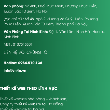
Văn phòng:
Số 48B, Phố Phúc Minh, Phường Phúc Diễn,
Quận Bắc Từ Liêm, Hà Nội.
(địa chỉ cũ : Số 48, ngõ 2, đường Võ Quý Huân, Phường
Phúc Diễn, Quận Bắc Từ Liêm, Thành phố Hà Nội)
Văn Phòng Tại Ninh Bình:
Đội 1, Văn Lâm, Ninh Hải, Hoa Lư,
Ninh Bình
MST : 0107313301
LIÊN HỆ VỚI CHÚNG TÔI
Hotline: 0984.510.136
info@vn4u.vn
THIẾT KẾ WEB THEO LĨNH VỰC
Thiết kế website nhà hàng – khách sạn
,
Công ty thiết kế website tại Đà Nẵng
,
Thiết kế website tại hà nội
,