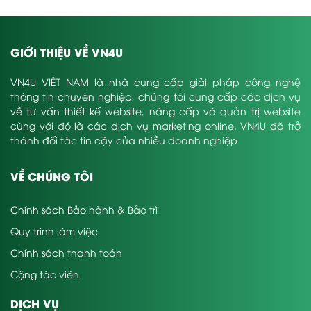
GIỚI THIỆU VỀ VN4U
VN4U VIỆT NAM là nhà cung cấp giải pháp công nghệ
thông tin chuyên nghiệp, chúng tôi cung cấp các dịch vụ
về tư vấn thiết kế website, nâng cấp và quản trị website
cùng với đó là các dịch vụ marketing online. VN4U đã trở
thành đối tác tin cậy của nhiều doanh nghiệp
VỀ CHÚNG TÔI
Chính sách Bảo hành & Bảo trì
Quy trình làm việc
Chính sách thanh toán
Cộng tác viên
DỊCH VỤ