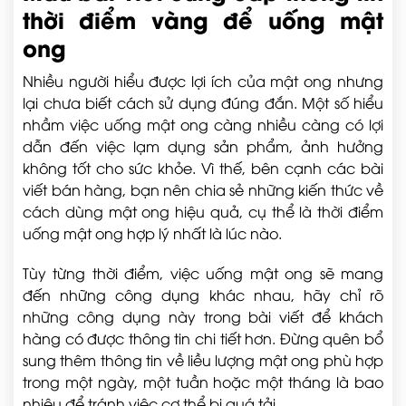
thời điểm vàng để uống mật
ong
Nhiều người hiểu được lợi ích của mật ong nhưng
lại chưa biết cách sử dụng đúng đắn. Một số hiểu
nhầm việc uống mật ong càng nhiều càng có lợi
dẫn đến việc lạm dụng sản phẩm, ảnh hưởng
không tốt cho sức khỏe. Vì thế, bên cạnh các bài
viết bán hàng, bạn nên chia sẻ những kiến thức về
cách dùng mật ong hiệu quả, cụ thể là thời điểm
uống mật ong hợp lý nhất là lúc nào.
Tùy từng thời điểm, việc uống mật ong sẽ mang
đến những công dụng khác nhau, hãy chỉ rõ
những công dụng này trong bài viết để khách
hàng có được thông tin chi tiết hơn. Đừng quên bổ
sung thêm thông tin về liều lượng mật ong phù hợp
trong một ngày, một tuần hoặc một tháng là bao
nhiêu để tránh việc cơ thể bị quá tải.