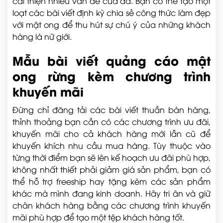
cải thiện nhiều vấn đề của da. Bạn có thể tạo một
loạt các bài viết định kỳ chia sẻ công thức làm đẹp
với mật ong để thu hút sự chú ý của những khách
hàng là nữ giới.
Mẫu bài viết quảng cáo mật
ong rừng kèm chương trình
khuyến mãi
Đừng chỉ đăng tải các bài viết thuần bán hàng,
thỉnh thoảng bạn cần có các chương trình ưu đãi,
khuyến mãi cho cả khách hàng mới lẫn cũ để
khuyến khích nhu cầu mua hàng. Tùy thuộc vào
từng thời điểm bạn sẽ lên kế hoạch ưu đãi phù hợp,
không nhất thiết phải giảm giá sản phẩm, bạn có
thể hỗ trợ freeship hay tặng kèm các sản phẩm
khác mà mình đang kinh doanh. Hãy tri ân và giữ
chân khách hàng bằng các chương trình khuyến
mãi phù hợp để tạo một tệp khách hàng tốt.