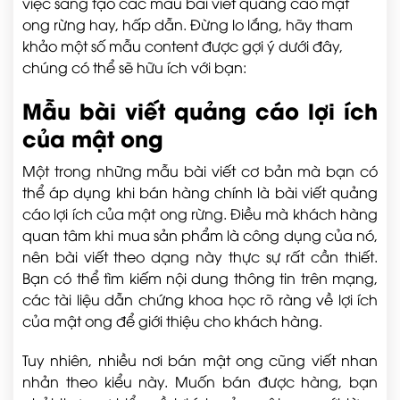
việc sáng tạo các mẫu bài viết quảng cáo mật
ong rừng hay, hấp dẫn. Đừng lo lắng, hãy tham
khảo một số mẫu content được gợi ý dưới đây,
chúng có thể sẽ hữu ích với bạn:
Mẫu bài viết quảng cáo lợi ích
của mật ong
Một trong những mẫu bài viết cơ bản mà bạn có
thể áp dụng khi bán hàng chính là bài viết quảng
cáo lợi ích của mật ong rừng. Điều mà khách hàng
quan tâm khi mua sản phẩm là công dụng của nó,
nên bài viết theo dạng này thực sự rất cần thiết.
Bạn có thể tìm kiếm nội dung thông tin trên mạng,
các tài liệu dẫn chứng khoa học rõ ràng về lợi ích
của mật ong để giới thiệu cho khách hàng.
Tuy nhiên, nhiều nơi bán mật ong cũng viết nhan
nhản theo kiểu này. Muốn bán được hàng, bạn