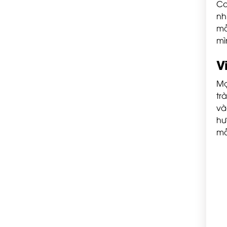
Co
nh
mẫ
mì
V
Mạ
tr
và
hư
mỗ