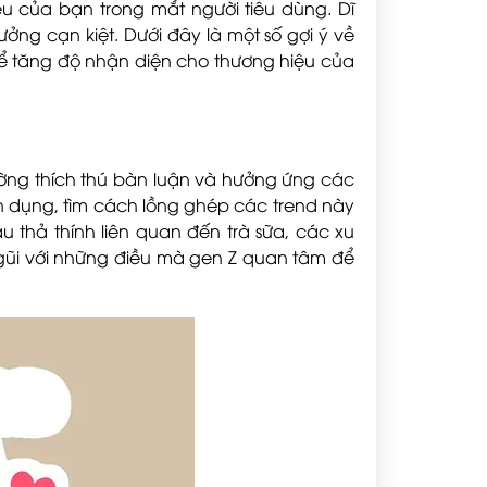
u của bạn trong mắt người tiêu dùng. Dĩ
ưởng cạn kiệt. Dưới đây là một số gợi ý về
ể tăng độ nhận diện cho thương hiệu của
hường thích thú bàn luận và hưởng ứng các
 tận dụng, tìm cách lồng ghép các trend này
u thả thính liên quan đến trà sữa, các xu
gũi với những điều mà gen Z quan tâm để