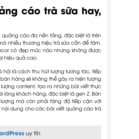
uảng cáo trà sữa hay,
ức quảng cáo đa nền tảng, đặc biệt là trên
mà nhiều thương hiệu trà sữa cần để tâm.
decor có đẹp mức nào nhưng không được
ại hiệu quả cao.
hội là cách thu hút lượng tương tác, tiếp
ến bán hàng sẽ không thể gây ra hiện tượng
ượng content, tạo ra những bài viết thực
hài lòng khách hàng, đặc biệt là gen Z. Bán
 lượng mà còn phải tăng độ tiếp cận với
 nội dung cho các bài viết quảng cáo trà
WordPress
uy tín