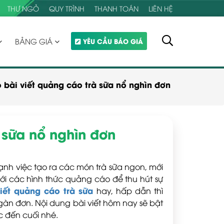
THƯ NGỎ
QUY TRÌNH
THANH TOÁN
LIÊN HỆ
BẢNG GIÁ
YÊU CẦU BÁO GIÁ
 bài viết quảng cáo trà sữa nổ nghìn đơn
à sữa nổ nghìn đơn
cạnh việc tạo ra các món trà sữa ngon, mới
mới các hình thức quảng cáo để thu hút sự
viết quảng cáo trà sữa
hay, hấp dẫn thì
àn đơn. Nội dung bài viết hôm nay sẽ bật
c đến cuối nhé.