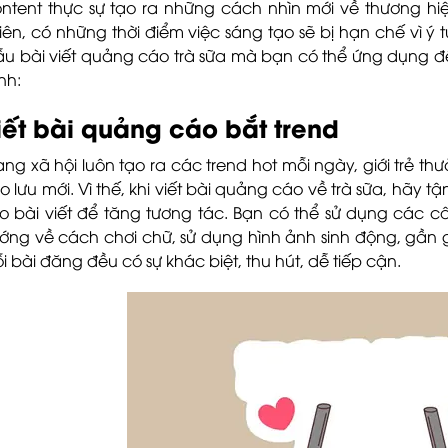
ntent thực sự tạo ra những cách nhìn mới về thương hiệ
iên, có những thời điểm việc sáng tạo sẽ bị hạn chế vì ý t
u bài viết quảng cáo trà sữa mà bạn có thể ứng dụng đ
nh:
iết bài quảng cáo bắt trend
ng xã hội luôn tạo ra các trend hot mỗi ngày, giới trẻ t
ào lưu mới. Vì thế, khi viết bài quảng cáo về trà sữa, hãy
o bài viết để tăng tương tác. Bạn có thể sử dụng các câ
ớng về cách chơi chữ, sử dụng hình ảnh sinh động, gần 
i bài đăng đều có sự khác biệt, thu hút, dễ tiếp cận.