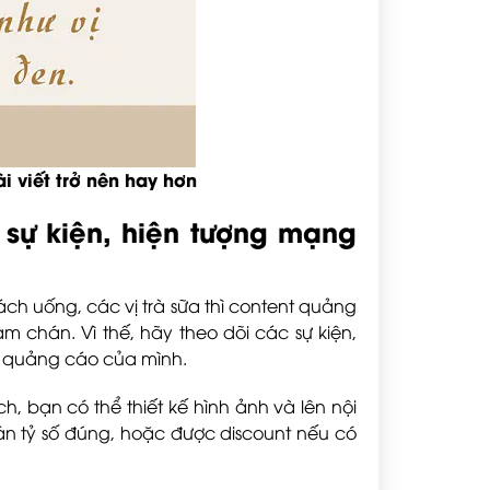
i viết trở nên hay hơn
 sự kiện, hiện tượng mạng
ch uống, các vị trà sữa thì content quảng
m chán. Vì thế, hãy theo dõi các sự kiện,
i quảng cáo của mình.
h, bạn có thể thiết kế hình ảnh và lên nội
n tỷ số đúng, hoặc được discount nếu có