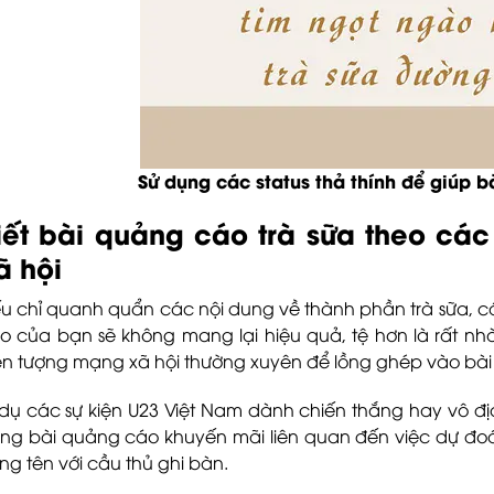
Sử dụng các status thả thính để giúp bà
iết bài quảng cáo trà sữa theo các
ã hội
u chỉ quanh quẩn các nội dung về thành phần trà sữa, cá
o của bạn sẽ không mang lại hiệu quả, tệ hơn là rất nhà
ện tượng mạng xã hội thường xuyên để lồng ghép vào bà
 dụ các sự kiện U23 Việt Nam dành chiến thắng hay vô địc
ng bài quảng cáo khuyến mãi liên quan đến việc dự đoá
ùng tên với cầu thủ ghi bàn.