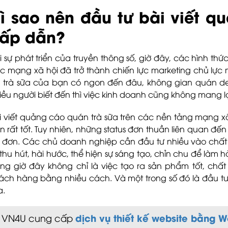
ì sao nên đầu tư bài viết q
ấp dẫn?
i sự phát triển của truyền thông số, giờ đây, các hình th
c mạng xã hội đã trở thành chiến lực marketing chủ lực 
 trà sữa của bạn có ngon đến đâu, không gian quán 
iều người biết đến thì việc kinh doanh cũng không mang l
i viết quảng cáo quán trà sữa trên các nền tảng mạng xã 
n rất tốt. Tuy nhiên, những status đơn thuần liên quan đ
 đơn. Các chủ doanh nghiệp cần đầu tư nhiều vào chất l
 thu hút, hài hước, thể hiện sự sáng tạo, chỉn chu để làm 
ng giờ đây không chỉ là việc tạo ra sản phẩm tốt, chất
ách hàng bằng nhiều cách. Và một trong số đó là đầu tư
a.
dịch vụ thiết kế website bằng 
VN4U cung cấp