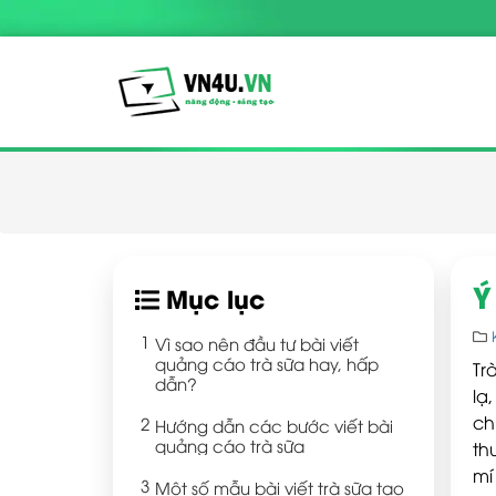
Ý
Mục lục
Vì sao nên đầu tư bài viết
quảng cáo trà sữa hay, hấp
Tr
dẫn?
lạ
ch
Hướng dẫn các bước viết bài
quảng cáo trà sữa
th
mí
Một số mẫu bài viết trà sữa tạo