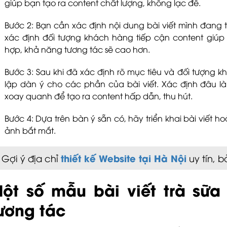
giúp bạn tạo ra content chất lượng, không lạc đề.
Bước 2: Bạn cần xác định nội dung bài viết mình đang t
xác định đối tượng khách hàng tiếp cận content giú
hợp, khả năng tương tác sẽ cao hơn.
Bước 3: Sau khi đã xác định rõ mục tiêu và đối tượng 
lập dàn ý cho các phần của bài viết. Xác định đâu là 
xoay quanh để tạo ra content hấp dẫn, thu hút.
Bước 4: Dựa trên bàn ý sẵn có, hãy triển khai bài viết h
ảnh bắt mắt.
thiết kế Website tại Hà Nội
Gợi ý địa chỉ
uy tín, 
ột số mẫu bài viết trà sữa 
ương tác