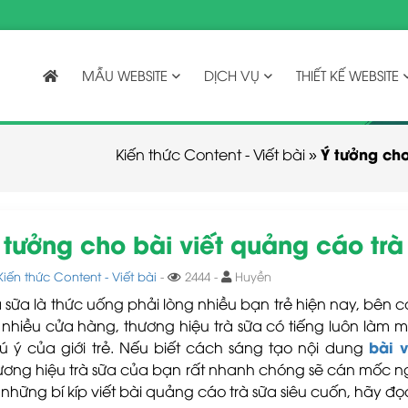
MẪU WEBSITE
DỊCH VỤ
THIẾT KẾ WEBSITE
Ý tưởng cho
Kiến thức Content - Viết bài
»
 tưởng cho bài viết quảng cáo tr
Kiến thức Content - Viết bài
-
2444 -
Huyền
à sữa là thức uống phải lòng nhiều bạn trẻ hiện nay, bên 
, nhiều cửa hàng, thương hiệu trà sữa có tiếng luôn làm 
bài 
ú ý của giới trẻ. Nếu biết cách sáng tạo nội dung
ương hiệu trà sữa của bạn rất nhanh chóng sẽ cán mốc ng
 những bí kíp viết bài quảng cáo trà sữa siêu cuốn, hãy đọ