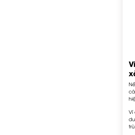
V
x
Nế
cá
hi
Ví
du
tr