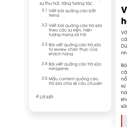
sự thu hút, tăng tương tác
V
Viết bài quảng cáo bắt
trend
h
Viết bài quảng cáo trà sữa
theo các sự kiện, hiện
Vớ
tượng mạng xã hội
cá
Bài viết quảng cáo trà sữa
Dù
từ review chân thực của
nh
khách hàng
Bài viết quảng cáo trà sữa
Bà
minigame
cậ
nổ
Mẫu content quảng cáo
trà sữa chia sẻ câu chuyện
sự
hà
Lời kết
kh
sữ