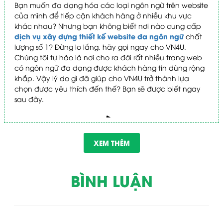
Bạn muốn đa dạng hóa các loại ngôn ngữ trên website
của mình để tiếp cận khách hàng ở nhiều khu vực
khác nhau? Nhưng bạn không biết nơi nào cung cấp
dịch vụ xây dựng thiết kế website đa ngôn ngữ
chất
lượng số 1? Đừng lo lắng, hãy gọi ngay cho VN4U.
Chúng tôi tự hào là nơi cho ra đời rất nhiều trang web
có ngôn ngữ đa dạng được khách hàng tin dùng rộng
khắp. Vậy lý do gì đã giúp cho VN4U trở thành lựa
chọn được yêu thích đến thế? Bạn sẽ được biết ngay
sau đây.
Giới thiệu về Website đa
ngôn ngữ
XEM THÊM
Website đa ngôn ngữ hỗ trợ hiển thị nhiều loại ngôn ngữ
khác nhau
BÌNH LUẬN
dịch vụ thiết kế website đa ngôn
Thời gian gần đây,
ngữ
đang vô cùng nở rộ. Bởi vì việc xây dựng một trang
web như thế cho cá nhân, doanh nghiệp và tổ chức
đang trở thành xu hướng thịnh hành hiện nay. Vậy rốt