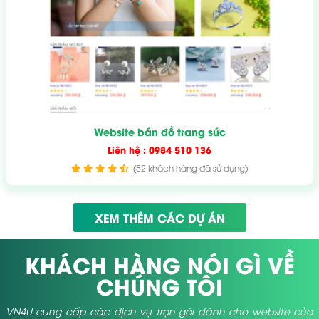
Website bán đồ trang sức
Liên hệ : 0984 510 136
(52 khách hàng đã sử dụng)
XEM THÊM CÁC DỰ ÁN
KHÁCH HÀNG NÓI GÌ VỀ
CHÚNG TÔI
VN4U cung cấp các dịch vụ trọn gói dành cho website của