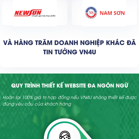
VÀ HÀNG TRĂM DOANH NGHIỆP KHÁC ĐÃ
TIN TƯỞNG VN4U
QUY TRÌNH THIẾT KẾ WEBSITE ĐA NGÔN NGỮ
Hoàn lại 100% giá trị hợp đồng nếu VN4U không thiết kế được
đúng yêu cầu của khách hàng