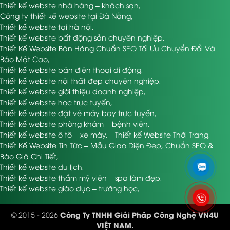
Thiết kế website nhà hàng – khách sạn
,
Tùy theo nhu cầu và quy mô, các gói dịch vụ thiết kế
Công ty thiết kế website tại Đà Nẵng
,
web tại Nghệ An thường chia thành:
Thiết kế website tại hà nội
,
Gói dịch
Mức giá
Thiết kế website bất động sản chuyên nghiệp
,
Đặc điểm
vụ
tham khảo
Thiết Kế Website Bán Hàng Chuẩn SEO Tối Ưu Chuyển Đổi Và
3 – 5 triệu
Website giới thiệu, 3–5 trang,
Bảo Mật Cao
,
Cơ bản
VNĐ
responsive
Thiết kế website bán điện thoại di động
,
6 – 10 triệu
Có giỏ hàng, thanh toán, quản
Thiết kế website nội thất đẹp chuyên nghiệp
,
Bán hàng
VNĐ
lý sản phẩm
Thiết kế website giới thiệu doanh nghiệp
,
Chuyên
12 – 20 triệu
Tùy chỉnh giao diện, tích hợp
Thiết kế website học trực tuyến
,
nghiệp
VNĐ
API, SEO nâng cao
Thiết kế website đặt vé máy bay trực tuyến
,
Một số đơn vị còn cung cấp chính sách ưu đãi thiết kế
Thiết kế website phòng khám – bệnh viện
,
website cho doanh nghiệp nhỏ và vừa, như tặng
Thiết kế website ô tô – xe máy
,
Thiết kế Website Thời Trang
,
hosting năm đầu, bảo trì miễn phí 6 tháng, giảm 10%
Thiết Kế Website Tin Tức – Mẫu Giao Diện Đẹp, Chuẩn SEO &
nếu đăng ký trong tháng.
Báo Giá Chi Tiết
,
Thiết kế website du lịch
,
Các Đơn Vị Thiết Kế
Thiết kế website thẩm mỹ viện – spa làm đẹp
,
Thiết kế website giáo dục – trường học
,
Website Uy Tín Tại Nghệ An
Công Ty TNHH Giải Pháp Công Nghệ VN4U
© 2015 - 2026
Dưới đây là danh sách một số công ty thiết kế web
VIỆT NAM.