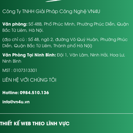
Công Ty TNHH Giải Pháp Công Nghệ VN4U
Văn phòng:
Số 48B, Phố Phúc Minh, Phường Phúc Diễn, Quận
Bắc Từ Liêm, Hà Nội.
(địa chỉ cũ : Số 48, ngõ 2, đường Võ Quý Huân, Phường Phúc
Diễn, Quận Bắc Từ Liêm, Thành phố Hà Nội)
Văn Phòng Tại Ninh Bình:
Đội 1, Văn Lâm, Ninh Hải, Hoa Lư,
Ninh Bình
MST : 0107313301
LIÊN HỆ VỚI CHÚNG TÔI
Hotline: 0984.510.136
Bảng Giá Và Các Gói Dịch
info@vn4u.vn
Vụ Thiết Kế Website Tại
THIẾT KẾ WEB THEO LĨNH VỰC
Nghệ An