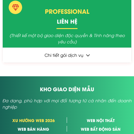
PROFESSIONAL
LIÊN HỆ
(Thiết kế một bộ giao diện độc quyền & Tính năng theo
yêu cầu)
Chi tiết gói dịch vụ
KHO GIAO DIỆN MẪU
Đa dạng, phù hợp với mọi đối tượng từ cá nhân đến doanh
nghiệp
XU HƯỚNG WEB 2026
WEB NỘI THẤT
WEB BÁN HÀNG
WEB BẤT ĐỘNG SẢN