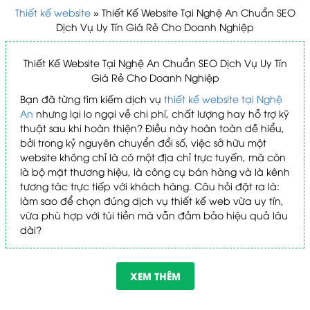
Thiết kế website
»
Thiết Kế Website Tại Nghệ An Chuẩn SEO
Dịch Vụ Uy Tín Giá Rẻ Cho Doanh Nghiệp
Thiết Kế Website Tại Nghệ An Chuẩn SEO Dịch Vụ Uy Tín
Giá Rẻ Cho Doanh Nghiệp
Bạn đã từng tìm kiếm dịch vụ
thiết kế website tại Nghệ
An
nhưng lại lo ngại về chi phí, chất lượng hay hỗ trợ kỹ
thuật sau khi hoàn thiện? Điều này hoàn toàn dễ hiểu,
bởi trong kỷ nguyên chuyển đổi số, việc sở hữu một
website không chỉ là có một địa chỉ trực tuyến, mà còn
là bộ mặt thương hiệu, là công cụ bán hàng và là kênh
tương tác trực tiếp với khách hàng. Câu hỏi đặt ra là:
làm sao để chọn đúng dịch vụ thiết kế web vừa uy tín,
vừa phù hợp với túi tiền mà vẫn đảm bảo hiệu quả lâu
dài?
Hãy cùng khám phá từ tổng quan thị trường đến các
tiêu chí lựa chọn, bảng giá và xu hướng mới nhất của
XEM THÊM
dịch vụ thiết kế website chuyên nghiệp tại Nghệ An
ngay dưới đây.