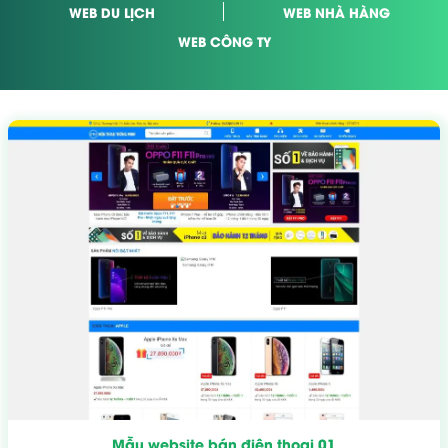
WEB DU LỊCH
WEB NHÀ HÀNG
WEB CÔNG TY
Mẫu website bán điện thoại 01