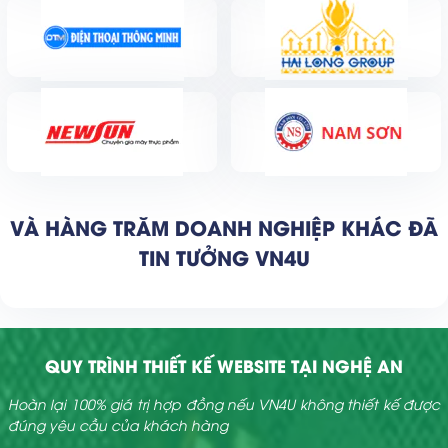
VÀ HÀNG TRĂM DOANH NGHIỆP KHÁC ĐÃ
TIN TƯỞNG VN4U
QUY TRÌNH THIẾT KẾ WEBSITE TẠI NGHỆ AN
Hoàn lại 100% giá trị hợp đồng nếu VN4U không thiết kế được
đúng yêu cầu của khách hàng