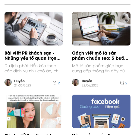
Bài viết PR khách sạn -
Cách viết mô tả sản
Những yếu tố quan trọng
phẩm chuẩn seo: 5 bước
khi viết bài
tạo nên bài viết chất
Du lịch phát triển kéo theo
Mô tả sản phẩm giúp bạn
lượng
các dịch vụ như chỗ ăn, chỗ
cung cấp thông tin đầy đủ
nghỉ, chỗ vui chơi… cũng...
về sản phẩm để kích thích...
Huyền
Huyền
2
2
21/06/2023
22/06/2023