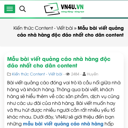
Mẫu bài viết quảng
Kiến thức Content - Viết bài
»
cáo nhà hàng độc đáo nhất cho dân content
Mẫu bài viết quảng cáo nhà hàng độc
đáo nhất cho dân content
Kiến thức Content - Viết bài
-
2484 -
Huyền
Bài viết quảng cáo đóng vai trò là cầu nối giữa nhà
hàng và khách hàng. Thông qua bài viết, khách
hàng sẽ hiểu thêm về các sản phẩm, dịch vụ cũng
như các ưu đãi của nhà hàng. Bài viết muốn hay
và thu hút được nhiều người cần rất nhiều yếu tố
khác nhau. Dưới đây, VN4U sẽ giới thiệu đến bạn
mẫu bài viết quảng cáo nhà hàng
những
hấp