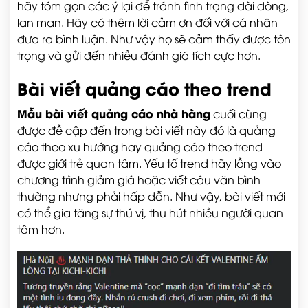
hãy tóm gọn các ý lại để tránh tình trạng dài dòng,
lan man. Hãy có thêm lời cảm ơn đối với cá nhân
đưa ra bình luận. Như vậy họ sẽ cảm thấy được tôn
trọng và gửi đến nhiều đánh giá tích cực hơn.
Bài viết quảng cáo theo trend
Mẫu bài viết quảng cáo nhà hàng
cuối cùng
được đề cập đến trong bài viết này đó là quảng
cáo theo xu hướng hay quảng cáo theo trend
được giới trẻ quan tâm. Yếu tố trend hãy lồng vào
chương trình giảm giá hoặc viết câu văn bình
thường nhưng phải hấp dẫn. Như vậy, bài viết mới
có thể gia tăng sự thú vị, thu hút nhiều người quan
tâm hơn.