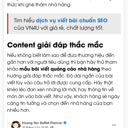
thức khi ghé thăm nhà hàng.
dịch vụ viết bài chuẩn SEO
Tìm hiểu
của VN4U với giá rẻ, chất lượng tốt.
Content giải đáp thắc mắc
Nếu không biết làm sao để đưa thương hiệu đến
gần hơn với người tiêu dùng thì bạn hãy thử tham
mẫu bài viết quảng cáo nhà hàng
khảo
theo
hướng giải đáp thắc mắc. Độ dài ngắn của bài
viết tùy vào câu trả lời được cung cấp. Hãy thật
khéo léo đan xen những lời mời, hay thông tin về
món ăn vào bài viết. Như vậy, khách hàng sẽ ngày
càng tin tưởng và chọn đến nhà hàng của bạn
nhiều hơn.