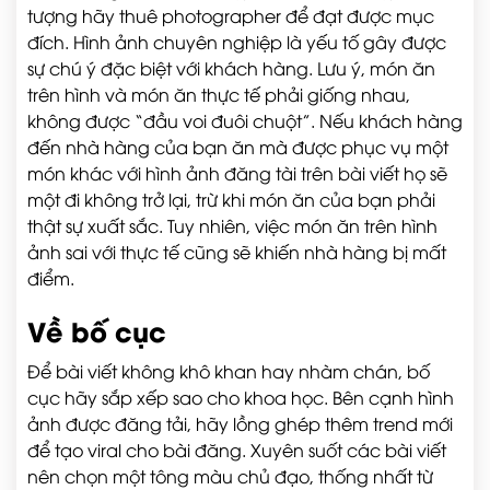
tượng hãy thuê photographer để đạt được mục
đích. Hình ảnh chuyên nghiệp là yếu tố gây được
sự chú ý đặc biệt với khách hàng. Lưu ý, món ăn
trên hình và món ăn thực tế phải giống nhau,
không được “đầu voi đuôi chuột”. Nếu khách hàng
đến nhà hàng của bạn ăn mà được phục vụ một
món khác với hình ảnh đăng tài trên bài viết họ sẽ
một đi không trở lại, trừ khi món ăn của bạn phải
thật sự xuất sắc. Tuy nhiên, việc món ăn trên hình
ảnh sai với thực tế cũng sẽ khiến nhà hàng bị mất
điểm.
Về bố cục
Để bài viết không khô khan hay nhàm chán, bố
cục hãy sắp xếp sao cho khoa học. Bên cạnh hình
ảnh được đăng tải, hãy lồng ghép thêm trend mới
để tạo viral cho bài đăng. Xuyên suốt các bài viết
nên chọn một tông màu chủ đạo, thống nhất từ