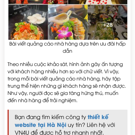
Bài viết quảng cáo nhà hàng dựa trên ưu đãi hấp
dẫn
Theo nhiều cuộc khảo sát, hình ảnh gây ấn tượng
với khách hàng nhiều hơn so với chữ viết. Vì vậy,
trong mỗi bài viết quảng cáo nhà hàng, hãy tập
trung thể hiện những gì khách hàng sẽ nhận được.
Như vậy, người đọc sẽ gia tăng hứng thú, muốn
đến nhà hàng để trải nghiệm.
thiết kế
Bạn đang tìm kiếm công ty
website tại Hà Nội
uy tín? Liên hệ với
VN4U để được hỗ trợ nhanh nhất.