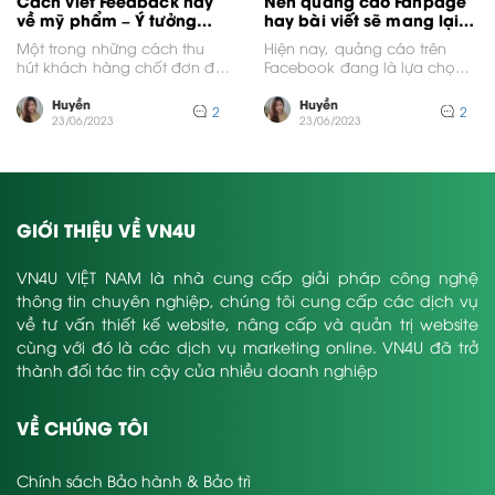
Cách viết Feedback hay
Nên quảng cáo Fanpage
về mỹ phẩm – Ý tưởng
hay bài viết sẽ mang lại
hay khách “chốt đơn” ầm
hiệu quả tốt hơn?
Một trong những cách thu
Hiện nay, quảng cáo trên
ầm
hút khách hàng chốt đơn đó
Facebook đang là lựa chọn
chính là viết Feedback hay.
hàng đầu của nhiều cá
Thông thường,...
nhân, doanh nghiệp....
Huyền
Huyền
2
2
23/06/2023
23/06/2023
GIỚI THIỆU VỀ VN4U
VN4U VIỆT NAM là nhà cung cấp giải pháp công nghệ
thông tin chuyên nghiệp, chúng tôi cung cấp các dịch vụ
về tư vấn thiết kế website, nâng cấp và quản trị website
cùng với đó là các dịch vụ marketing online. VN4U đã trở
thành đối tác tin cậy của nhiều doanh nghiệp
VỀ CHÚNG TÔI
Chính sách Bảo hành & Bảo trì