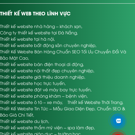
THIẾT KẾ WEB THEO LĨNH VỰC
Thiết kế website nhà hàng – khách sạn
,
Công ty thiết kế website tại Đà Nẵng
,
Thiết kế website tại hà nội
,
Thiết kế website bất động sản chuyên nghiệp
,
Thiết Kế Website Bán Hàng Chuẩn SEO Tối Ưu Chuyển Đổi Và
Bảo Mật Cao
,
Thiết kế website bán điện thoại di động
,
Thiết kế website nội thất đẹp chuyên nghiệp
,
Thiết kế website giới thiệu doanh nghiệp
,
Thiết kế website học trực tuyến
,
Thiết kế website đặt vé máy bay trực tuyến
,
Thiết kế website phòng khám – bệnh viện
,
Thiết kế website ô tô – xe máy
,
Thiết kế Website Thời Trang
,
Thiết Kế Website Tin Tức – Mẫu Giao Diện Đẹp, Chuẩn SEO &
Báo Giá Chi Tiết
,
Thiết kế website du lịch
,
Thiết kế website thẩm mỹ viện – spa làm đẹp
,
Thiết kế website giáo dục – trường học
,