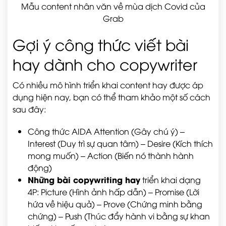
Mẫu content nhân văn về mùa dịch Covid của
Grab
Gợi ý công thức viết bài
hay dành cho copywriter
Có nhiều mô hình triển khai content hay được áp
dụng hiện nay, bạn có thể tham khảo một số cách
sau đây:
Công thức AIDA Attention (Gây chú ý) –
Interest (Duy trì sự quan tâm) – Desire (Kích thích
mong muốn) – Action (Biến nó thành hành
động)
Những bài copywriting hay
triển khai dạng
4P: Picture (Hình ảnh hấp dẫn) – Promise (Lời
hứa về hiệu quả) – Prove (Chứng minh bằng
chứng) – Push (Thúc đẩy hành vi bằng sự khan