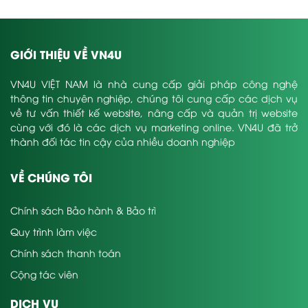
GIỚI THIỆU VỀ VN4U
VN4U VIỆT NAM là nhà cung cấp giải pháp công nghệ
thông tin chuyên nghiệp, chúng tôi cung cấp các dịch vụ
về tư vấn thiết kế website, nâng cấp và quản trị website
cùng với đó là các dịch vụ marketing online. VN4U đã trở
thành đối tác tin cậy của nhiều doanh nghiệp
VỀ CHÚNG TÔI
Chính sách Bảo hành & Bảo trì
Quy trình làm việc
Chính sách thanh toán
Cộng tác viên
DỊCH VỤ