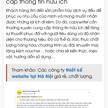
cấp thông tin hữu ích
Khách hàng tìm đến sản phẩm hay dịch vụ đều để
phục vụ nhu cầu của mình và mong muốn nhận
được những lợi ích đi kèm. Do đó, copywriter cần
thường xuyên cung cấp thông tin hữu ích để tăng
sự thuyết phục đối với người tiêu dùng và độ nhận
diện cho thương hiệu. Đó có thể là: Xác thực chất
lượng hàng hóa, chương trình ưu đãi, khuyến mại,
tặng kèm voucher… hoặc chia sẻ kiến thức, mẹo
vặt, hướng dẫn sử dụng…
thiết kế
Tham khảo: Các công ty
website tại Hà Nội
giá rẻ, chất lượng.