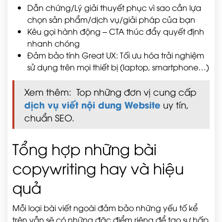
Dẫn chứng/Lý giải thuyết phục vì sao cần lựa
chọn sản phẩm/dịch vụ/giải pháp của bạn
Kêu gọi hành động – CTA thúc đẩy quyết định
nhanh chóng
Đảm bảo tính Great UX: Tối ưu hóa trải nghiệm
sử dụng trên mọi thiết bị (laptop, smartphone…)
Xem thêm: Top những đơn vị cung cấp
dịch vụ viết nội dung Website
uy tín,
chuẩn SEO.
Tổng hợp những bài
copywriting hay và hiệu
quả
Mỗi loại bài viết ngoài đảm bảo những yếu tố kể
trên vẫn sẽ có những đặc điểm riêng để tạo sự hấp