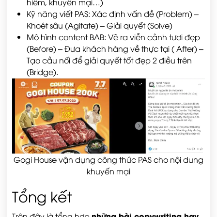
hiếm, khuyến mại…)
Kỹ năng viết PAS: Xác định vấn đề (Problem) –
Khoét sâu (Agitate) – Giải quyết (Solve)
Mô hình content BAB: Vẽ ra viễn cảnh tươi đẹp
(Before) – Đưa khách hàng về thực tại ( After) –
Tạo cầu nối để giải quyết tốt đẹp 2 điều trên
(Bridge).
Gogi House vận dụng công thức PAS cho nội dung
khuyến mại
Tổng kết
những bài copywriting hay
Trên đây là tổng hợp