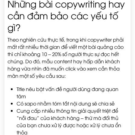
Những bài copywriting hay
cần đảm bảo các yếu tố
gì?
Theo nghiên cứu thực tế, trong khi copywriter phải
mất rất nhiều thời gian để viết một bài quảng cáo
thì chỉ khoảng 10 – 20% số người thực sự đọc hết
chúng. Do đó, mẫu content hay hấp dẫn khách
hàng vừa nhìn đã muốn click vào xem cần thỏa
mãn một số yêu cầu sau:
Title nêu bật vấn đề người dùng đang quan
tâm
Có sapo nhằm tóm tắt nội dung sẽ chia sẻ
Cung cấp nhiều thông tin giải quyết triệt để
“nỗi đau” của khách hàng – thứ mà đối thủ
của bạn chưa xử lý được hoặc xử lý chưa ổn
thỏa