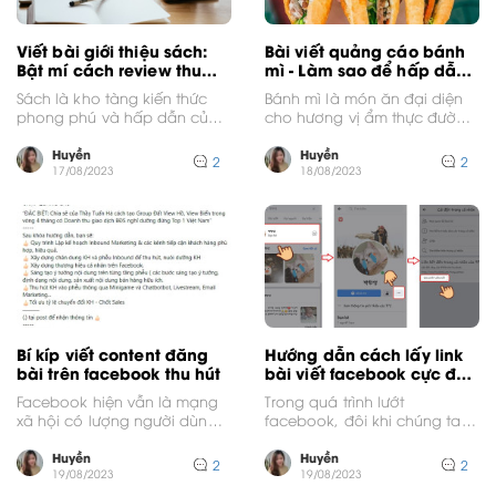
Viết bài giới thiệu sách:
Bài viết quảng cáo bánh
Bật mí cách review thu
mì - Làm sao để hấp dẫn
hút nhất
người đọc?
Sách là kho tàng kiến thức
Bánh mì là món ăn đại diện
phong phú và hấp dẫn của
cho hương vị ẩm thực đường
nhân loại. Dù ở bất cứ...
phố ở Việt Nam. Bánh...
Huyền
Huyền
2
2
17/08/2023
18/08/2023
Bí kíp viết content đăng
Hướng dẫn cách lấy link
bài trên facebook thu hút
bài viết facebook cực đơn
giản
Facebook hiện vẫn là mạng
Trong quá trình lướt
xã hội có lượng người dùng
facebook, đôi khi chúng ta
top đầu Việt Nam. Mảnh đất
sẽ bắt gặp một bài viết hay
màu...
trên trang...
Huyền
Huyền
2
2
19/08/2023
19/08/2023