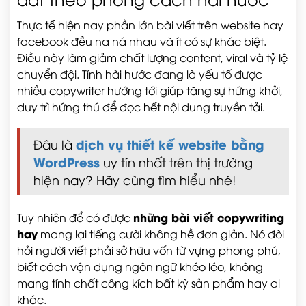
Thực tế hiện nay phần lớn bài viết trên website hay
facebook đều na ná nhau và ít có sự khác biệt.
Điều này làm giảm chất lượng content, viral và tỷ lệ
chuyển đội. Tính hài hước đang là yếu tố được
nhiều copywriter hướng tới giúp tăng sự hứng khởi,
duy trì hứng thú để đọc hết nội dung truyền tải.
dịch vụ thiết kế website bằng
Đâu là
WordPress
uy tín nhất trên thị trường
hiện nay? Hãy cùng tìm hiểu nhé!
những bài viết copywriting
Tuy nhiên để có được
hay
mang lại tiếng cười không hề đơn giản. Nó đòi
hỏi người viết phải sở hữu vốn từ vựng phong phú,
biết cách vận dụng ngôn ngữ khéo léo, không
mang tính chất công kích bất kỳ sản phẩm hay ai
khác.