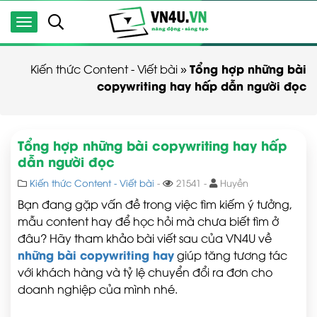
Tổng hợp những bài
Kiến thức Content - Viết bài
»
copywriting hay hấp dẫn người đọc
Tổng hợp những bài copywriting hay hấp
dẫn người đọc
Kiến thức Content - Viết bài
-
21541 -
Huyền
Bạn đang gặp vấn đề trong việc tìm kiếm ý tưởng,
mẫu content hay để học hỏi mà chưa biết tìm ở
đâu? Hãy tham khảo bài viết sau của VN4U về
những bài copywriting hay
giúp tăng tương tác
với khách hàng và tỷ lệ chuyển đổi ra đơn cho
doanh nghiệp của mình nhé.