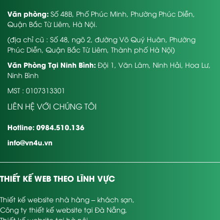
Văn phòng:
Số 48B, Phố Phúc Minh, Phường Phúc Diễn,
Quận Bắc Từ Liêm, Hà Nội.
(địa chỉ cũ : Số 48, ngõ 2, đường Võ Quý Huân, Phường
Phúc Diễn, Quận Bắc Từ Liêm, Thành phố Hà Nội)
Văn Phòng Tại Ninh Bình:
Đội 1, Văn Lâm, Ninh Hải, Hoa Lư,
Ninh Bình
MST : 0107313301
LIÊN HỆ VỚI CHÚNG TÔI
Hotline: 0984.510.136
info@vn4u.vn
THIẾT KẾ WEB THEO LĨNH VỰC
Thiết kế website nhà hàng – khách sạn
,
Công ty thiết kế website tại Đà Nẵng
,
Thiết kế website tại hà nội
,