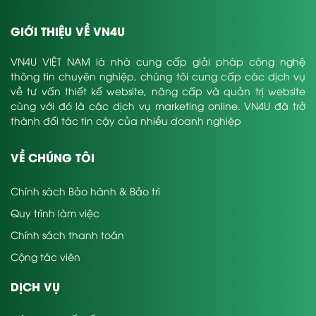
GIỚI THIỆU VỀ VN4U
VN4U VIỆT NAM là nhà cung cấp giải pháp công nghệ
thông tin chuyên nghiệp, chúng tôi cung cấp các dịch vụ
về tư vấn thiết kế website, nâng cấp và quản trị website
cùng với đó là các dịch vụ marketing online. VN4U đã trở
thành đối tác tin cậy của nhiều doanh nghiệp
VỀ CHÚNG TÔI
Chính sách Bảo hành & Bảo trì
Quy trình làm việc
Chính sách thanh toán
Cộng tác viên
DỊCH VỤ