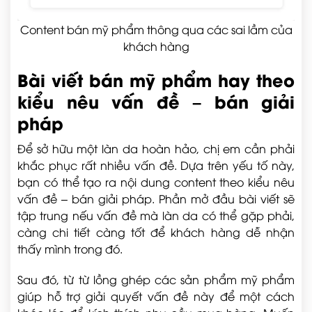
Content bán mỹ phẩm thông qua các sai lầm của
khách hàng
Bài viết bán mỹ phẩm hay theo
kiểu nêu vấn đề – bán giải
pháp
Để sở hữu một làn da hoàn hảo, chị em cần phải
khắc phục rất nhiều vấn đề. Dựa trên yếu tố này,
bạn có thể tạo ra nội dung content theo kiểu nêu
vấn đề – bán giải pháp. Phần mở đầu bài viết sẽ
tập trung nếu vấn đề mà làn da có thể gặp phải,
càng chi tiết càng tốt để khách hàng dễ nhận
thấy mình trong đó.
Sau đó, từ từ lồng ghép các sản phẩm mỹ phẩm
giúp hỗ trợ giải quyết vấn đề này để một cách