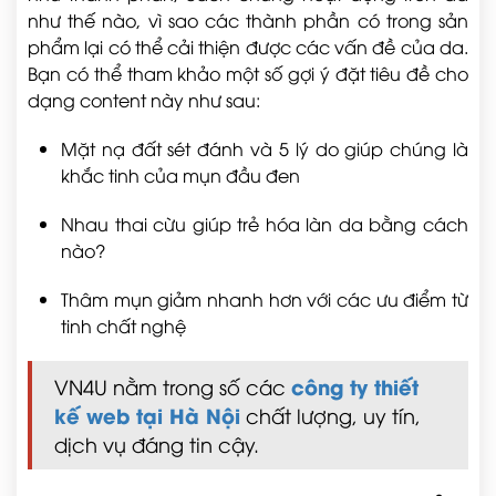
như thế nào, vì sao các thành phần có trong sản
phẩm lại có thể cải thiện được các vấn đề của da.
Bạn có thể tham khảo một số gợi ý đặt tiêu đề cho
dạng content này như sau:
Mặt nạ đất sét đánh và 5 lý do giúp chúng là
khắc tinh của mụn đầu đen
Nhau thai cừu giúp trẻ hóa làn da bằng cách
nào?
Thâm mụn giảm nhanh hơn với các ưu điểm từ
tinh chất nghệ
công ty thiết
VN4U nằm trong số các
kế web tại Hà Nội
chất lượng, uy tín,
dịch vụ đáng tin cậy.