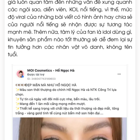
giả luôn quan tâm đến những vấn đề xung quanh
các ngôi sao, diễn viên, KOL nổi tiếng, vì thế, mức
độ viral của những bài viết có hình ảnh hay chia sẻ
của người nổi tiếng sẽ nhận được sự tương tác
mạnh mẽ. Thêm nữa, tâm lý của fan là idol dùng gì,
khuyên sản phẩm nào tốt thường sẽ dễ đem lại sự
tin tưởng hơn các nhân vật vô danh, không tên
tuổi.