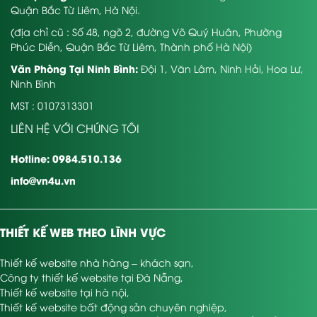
Quận Bắc Từ Liêm, Hà Nội.
(địa chỉ cũ : Số 48, ngõ 2, đường Võ Quý Huân, Phường
Phúc Diễn, Quận Bắc Từ Liêm, Thành phố Hà Nội)
Văn Phòng Tại Ninh Bình:
Đội 1, Văn Lâm, Ninh Hải, Hoa Lư,
Ninh Bình
MST : 0107313301
LIÊN HỆ VỚI CHÚNG TÔI
Hotline: 0984.510.136
info@vn4u.vn
THIẾT KẾ WEB THEO LĨNH VỰC
Thiết kế website nhà hàng – khách sạn
,
Công ty thiết kế website tại Đà Nẵng
,
Thiết kế website tại hà nội
,
Thiết kế website bất động sản chuyên nghiệp
,