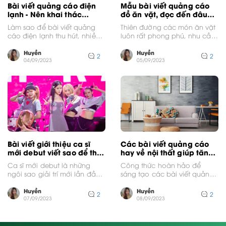
Bài viết quảng cáo điện
Mẫu bài viết quảng cáo
lạnh - Nên khai thác
đồ ăn vặt, đọc đến đâu
những chủ đề nào?
muốn order đến đó
Làm sao để bài viết quảng
Thiên đường các món ăn vặt
cáo điện lạnh thu hút, nhiều
luôn rất phong phú, nhu cầu
người liên hệ, thậm chí
thưởng thức của mọi người
khách...
cũng...
Huyền
Huyền
2
2
04/09/2023
05/09/2023
Bài viết giới thiệu ca sĩ
Các bài viết quảng cáo
mới debut viết sao để thu
hay về nội thất giúp tăng
hút?
doanh thu
Ca sĩ mới debut là những
Công thức hoàn hảo để
ngôi sao giải trí mới lần đầu
sáng tạo các bài viết quảng
được trình làng trước công...
cáo hay về nội thất chính
là...
Huyền
Huyền
2
2
07/09/2023
08/09/2023