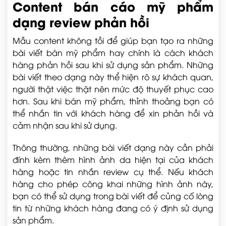
Content bán cáo mỹ phẩm
dạng review phản hồi
Mẫu content không tồi để giúp bạn tạo ra những
bài viết bán mỹ phẩm hay chính là cách khách
hàng phản hồi sau khi sử dụng sản phẩm. Những
bài viết theo dạng này thể hiện rõ sự khách quan,
người thật việc thật nên mức độ thuyết phục cao
hơn. Sau khi bán mỹ phẩm, thỉnh thoảng bạn có
thể nhắn tin với khách hàng để xin phản hồi và
cảm nhận sau khi sử dụng.
Thông thường, những bài viết dạng này cần phải
đính kèm thêm hình ảnh da hiện tại của khách
hàng hoặc tin nhắn review cụ thể. Nếu khách
hàng cho phép công khai những hình ảnh này,
bạn có thể sử dụng trong bài viết để củng cố lòng
tin từ những khách hàng đang có ý định sử dụng
sản phẩm.