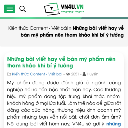
Những bài viết hay về
Kiến thức Content - Viết bài
»
bán mỹ phẩm nên tham khảo khi bí ý tưởng
Những bài viết hay về bán mỹ phẩm nên
tham khảo khi bí ý tưởng
Kiến thức Content - Viết bài
-
2051 -
Huyền
Mỹ phẩm đang được đánh giá là ngành công
nghiệp hái ra tiền bậc nhất hiện nay. Các thương
hiệu mỹ phẩm đang tập trung khai thác nhóm
khách hàng ở mọi lứa tuổi. Làm thế nào để giữa rất
đông các cửa hàng, thương hiệu kinh doanh mỹ
phẩm nhưng bạn vẫn nổi bật, chốt đơn ầm ầm?
những
Nội dung bài viết hôm nay, VN4U sẽ gợi ý