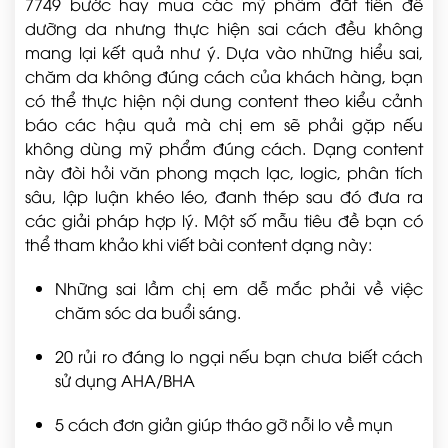
7749 bước hay mua các mỹ phẩm đắt tiền để
dưỡng da nhưng thực hiện sai cách đều không
mang lại kết quả như ý. Dựa vào những hiểu sai,
chăm da không đúng cách của khách hàng, bạn
có thể thực hiện nội dung content theo kiểu cảnh
báo các hậu quả mà chị em sẽ phải gặp nếu
không dùng mỹ phẩm đúng cách. Dạng content
này đòi hỏi văn phong mạch lạc, logic, phân tích
sâu, lập luận khéo léo, đanh thép sau đó đưa ra
các giải pháp hợp lý. Một số mẫu tiêu đề bạn có
thể tham khảo khi viết bài content dạng này:
Những sai lầm chị em dễ mắc phải về việc
chăm sóc da buổi sáng.
20 rủi ro đáng lo ngại nếu bạn chưa biết cách
sử dụng AHA/BHA
5 cách đơn giản giúp tháo gỡ nỗi lo về mụn