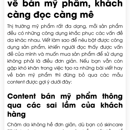
về bán mỹ phẩm, khách
càng đọc càng mê
Thị trường mỹ phẩm rất đa dạng, mỗi sản phẩm
đều có những công dụng khắc phục các vấn đề
da khác nhau. Viết làm sao để nêu bật được công
dụng sản phẩm, khiến người đọc thấy được vấn
đề của mình và muốn mua sản phẩm để sử dụng
không phải là điều đơn giản. Nếu bạn vẫn còn
gặp khó khăn trong việc tạo ra những bài viết hay
về bán mỹ phẩm thì đừng bỏ qua các mẫu
content được gợi ý dưới đây:
Content bán mỹ phẩm thông
qua các sai lầm của khách
hàng
Chăm da không hề đơn giản, dù bạn có skincare