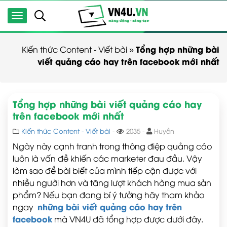
Tổng hợp những bài
Kiến thức Content - Viết bài
»
viết quảng cáo hay trên facebook mới nhất
Tổng hợp những bài viết quảng cáo hay
trên facebook mới nhất
Kiến thức Content - Viết bài
-
2035 -
Huyền
Ngày này cạnh tranh trong thông điệp quảng cáo
luôn là vấn đề khiến các marketer đau đầu. Vậy
làm sao để bài biết của mình tiếp cận được với
nhiều người hơn và tăng lượt khách hàng mua sản
phẩm? Nếu bạn đang bí ý tưởng hãy tham khảo
những bài viết quảng cáo hay trên
ngay
facebook
mà VN4U đã tổng hợp được dưới đây.