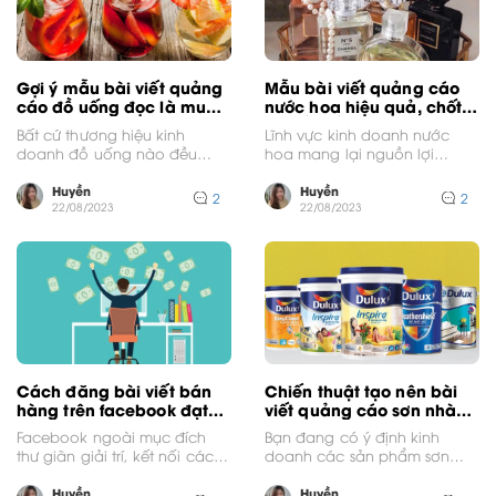
Gợi ý mẫu bài viết quảng
Mẫu bài viết quảng cáo
cáo đồ uống đọc là muốn
nước hoa hiệu quả, chốt
order
sale ầm ầm
Bất cứ thương hiệu kinh
Lĩnh vực kinh doanh nước
doanh đồ uống nào đều
hoa mang lại nguồn lợi
muốn quảng bá rộng rãi hình
nhuận hấp dẫn. Dĩ nhiên,
ảnh sản...
bạn có thể...
Huyền
Huyền
2
2
22/08/2023
22/08/2023
Cách đăng bài viết bán
Chiến thuật tạo nên bài
hàng trên facebook đạt
viết quảng cáo sơn nhà
hiệu quả
siêu cuốn
Facebook ngoài mục đích
Bạn đang có ý định kinh
thư giãn giải trí, kết nối các
doanh các sản phẩm sơn
thành viên với nhau còn
nhà, mong muốn tạo ra
được sử...
những bài...
Huyền
Huyền