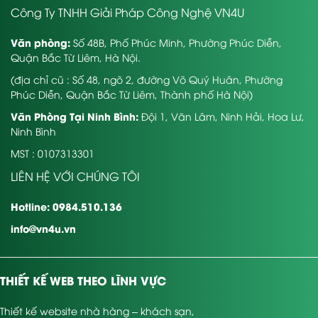
Công Ty TNHH Giải Pháp Công Nghệ VN4U
Văn phòng:
Số 48B, Phố Phúc Minh, Phường Phúc Diễn,
Quận Bắc Từ Liêm, Hà Nội.
(địa chỉ cũ : Số 48, ngõ 2, đường Võ Quý Huân, Phường
Phúc Diễn, Quận Bắc Từ Liêm, Thành phố Hà Nội)
Văn Phòng Tại Ninh Bình:
Đội 1, Văn Lâm, Ninh Hải, Hoa Lư,
Ninh Bình
MST : 0107313301
LIÊN HỆ VỚI CHÚNG TÔI
Hotline: 0984.510.136
info@vn4u.vn
THIẾT KẾ WEB THEO LĨNH VỰC
Thiết kế website nhà hàng – khách sạn
,