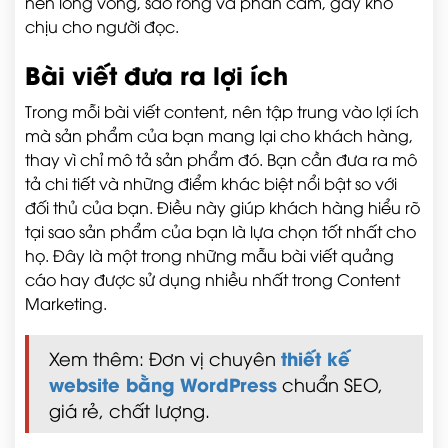
nên lòng vòng, sáo rỗng và phản cảm, gây khó
chịu cho người đọc.
Bài viết đưa ra lợi ích
Trong mỗi bài viết content, nên tập trung vào lợi ích
mà sản phẩm của bạn mang lại cho khách hàng,
thay vì chỉ mô tả sản phẩm đó. Bạn cần đưa ra mô
tả chi tiết và những điểm khác biệt nổi bật so với
đối thủ của bạn. Điều này giúp khách hàng hiểu rõ
tại sao sản phẩm của bạn là lựa chọn tốt nhất cho
họ. Đây là một trong những mẫu bài viết quảng
cáo hay được sử dụng nhiều nhất trong Content
Marketing.
thiết kế
Xem thêm: Đơn vị chuyên
website bằng WordPress
chuẩn SEO,
giá rẻ, chất lượng.