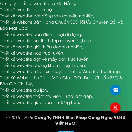
Công ty thiết kế website tại Đà Nẵng
,
Thiết kế website tại hà nội
,
Thiết kế website bất động sản chuyên nghiệp
,
Thiết Kế Website Bán Hàng Chuẩn SEO Tối Ưu Chuyển Đổi Và
Bảo Mật Cao
,
Thiết kế website bán điện thoại di động
,
Thiết kế website nội thất đẹp chuyên nghiệp
,
Thiết kế website giới thiệu doanh nghiệp
,
Thiết kế website học trực tuyến
,
Thiết kế website đặt vé máy bay trực tuyến
,
Thiết kế website phòng khám – bệnh viện
,
Thiết kế website ô tô – xe máy
,
Thiết kế Website Thời Trang
,
Thiết Kế Website Tin Tức – Mẫu Giao Diện Đẹp, Chuẩn SEO &
Báo Giá Chi Tiết
,
Thiết kế website du lịch
,
Thiết kế website thẩm mỹ viện – spa làm đẹp
,
Thiết kế website giáo dục – trường học
,
Công Ty TNHH Giải Pháp Công Nghệ VN4U
© 2015 - 2026
VIỆT NAM.