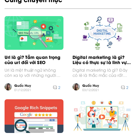
Url là gì? Tầm quan trọng
Digital marketing là gì?
của url đối với SEO
Liệu có thực sự là lĩnh vực
tiềm năng?
Url là một thuật ngữ không
Digital marketing là gì? Đây
còn xa lạ với những người
có lẽ là thắc mắc của rất
dùng internet. Tuy nhiên,
nhiều người trong thời điểm
không phải...
hiện...
Quốc Huy
Quốc Huy
2
2
01/12/2021
03/12/2021