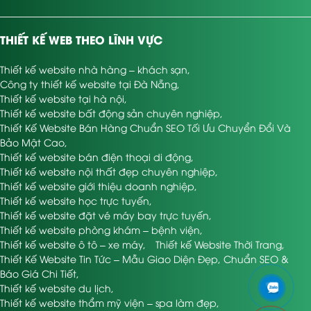
THIẾT KẾ WEB THEO LĨNH VỰC
Thiết kế website nhà hàng – khách sạn
,
Công ty thiết kế website tại Đà Nẵng
,
Thiết kế website tại hà nội
,
Thiết kế website bất động sản chuyên nghiệp
,
Thiết Kế Website Bán Hàng Chuẩn SEO Tối Ưu Chuyển Đổi Và
Bảo Mật Cao
,
Thiết kế website bán điện thoại di động
,
Thiết kế website nội thất đẹp chuyên nghiệp
,
Thiết kế website giới thiệu doanh nghiệp
,
Thiết kế website học trực tuyến
,
Thiết kế website đặt vé máy bay trực tuyến
,
Thiết kế website phòng khám – bệnh viện
,
Thiết kế website ô tô – xe máy
,
Thiết kế Website Thời Trang
,
Thiết Kế Website Tin Tức – Mẫu Giao Diện Đẹp, Chuẩn SEO &
Báo Giá Chi Tiết
,
Thiết kế website du lịch
,
Thiết kế website thẩm mỹ viện – spa làm đẹp
,