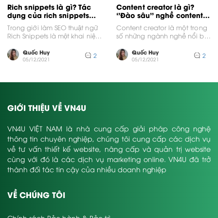
Rich snippets là gì? Tác
Content creator là gì?
dụng của rich snippets
‘’Đào sâu’’ nghề content
trong SEO website bạn đã
creator
Trong giới làm SEO thuật ngữ
Content creator là một trong
biết chưa?
Rich Snippets là một khai niệm
số những ngành nghề nổi bật
không còn xa lạ. Nó là...
trong thời đại công nghệ 4.0.
Là...
Quốc Huy
Quốc Huy
2
2
05/12/2021
05/12/2021
GIỚI THIỆU VỀ VN4U
VN4U VIỆT NAM là nhà cung cấp giải pháp công nghệ
thông tin chuyên nghiệp, chúng tôi cung cấp các dịch vụ
về tư vấn thiết kế website, nâng cấp và quản trị website
cùng với đó là các dịch vụ marketing online. VN4U đã trở
thành đối tác tin cậy của nhiều doanh nghiệp
VỀ CHÚNG TÔI
Chính sách Bảo hành & Bảo trì