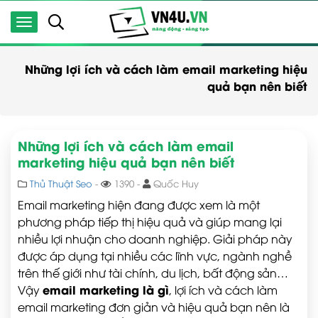
Những lợi ích và cách làm email marketing hiệu
quả bạn nên biết
Những lợi ích và cách làm email
marketing hiệu quả bạn nên biết
Thủ Thuật Seo
-
1390 -
Quốc Huy
Email marketing hiện đang được xem là một
phương pháp tiếp thị hiệu quả và giúp mang lại
nhiều lợi nhuận cho doanh nghiệp. Giải pháp này
được áp dụng tại nhiều các lĩnh vực, ngành nghề
trên thế giới như tài chính, du lịch, bất động sản…
email marketing là gì
Vậy
, lợi ích và cách làm
email marketing đơn giản và hiệu quả bạn nên là