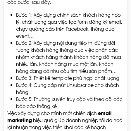
các bước sau đây.
Bước 1: Xây dựng chính sách khách hàng hợp
lý, chất lượng qua việc tạo form đăng ký email,
chạy quảng cáo trên Facebook, thông qua
event…
Bước 2: Xây dựng nội dung tiếp thị đúng đối
tượng khách hàng thông qua việc phân các
nhóm khách hàng thành khách hàng đã mua
nhiều lần, khách hàng mua một lần, khách
hàng đang có nhu cầu tìm hiểu sản phẩm…
Bước 3: Thiết kế template phù hợp, chất lượng
Bước 4: Cung cấp nút Unsubscribe cho khách
hàng
Bước 5: Thường xuyên truy cập và theo dõi các
báo cáo thống kê
email
Việc xây dựng cho mình một chiến dịch
marketing
hiệu quả giúp doanh nghiệp tối đa hoá
lợi nhuận trong việc triển khai các kế hoạch