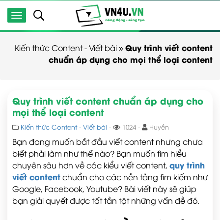
Quy trình viết content
Kiến thức Content - Viết bài
»
chuẩn áp dụng cho mọi thể loại content
Quy trình viết content chuẩn áp dụng cho
mọi thể loại content
Kiến thức Content - Viết bài
-
1024 -
Huyền
Bạn đang muốn bắt đầu viết content nhưng chưa
biết phải làm như thế nào? Bạn muốn tìm hiểu
quy trình
chuyên sâu hơn về các kiểu viết content,
viết content
chuẩn cho các nền tảng tìm kiếm như
Google, Facebook, Youtube? Bài viết này sẽ giúp
bạn giải quyết được tất tần tật những vấn đề đó.