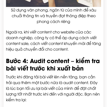
Sử dụng văn phong, ngôn từ của mình để xâu
chuỗi thông tin và truyền đạt thông điệp theo
phong cách riêng
Ngoài ra, khi viết content cho website của các
doanh nghiệp, công ty có thể áp dụng cách viết
content sale, cách viết content khuyến mãi để tăng
hiệu quả chuyển đổi cho content.
Bước 4: Audit content – kiểm tra
bài viết trước khi xuất bản
Trước khi đăng tải bài viết lên nền tảng, bạn cần
trải qua thêm một bước nữa là audit content. Đây
là lúc bạn tối ưu lại bài viết của mình để đặt chất
lượng tốt nhất trước khi đến với người độc. Bạn nên
kiểm tra lại: