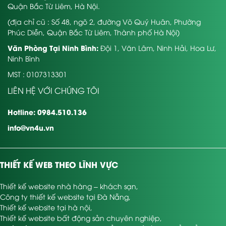
Quận Bắc Từ Liêm, Hà Nội.
(địa chỉ cũ : Số 48, ngõ 2, đường Võ Quý Huân, Phường
Phúc Diễn, Quận Bắc Từ Liêm, Thành phố Hà Nội)
Văn Phòng Tại Ninh Bình:
Đội 1, Văn Lâm, Ninh Hải, Hoa Lư,
Ninh Bình
MST : 0107313301
LIÊN HỆ VỚI CHÚNG TÔI
Hotline: 0984.510.136
info@vn4u.vn
THIẾT KẾ WEB THEO LĨNH VỰC
Thiết kế website nhà hàng – khách sạn
,
Công ty thiết kế website tại Đà Nẵng
,
Thiết kế website tại hà nội
,
Thiết kế website bất động sản chuyên nghiệp
,