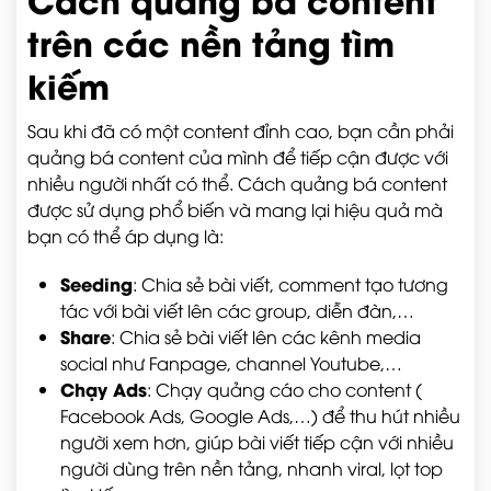
trên các nền tảng tìm
kiếm
Sau khi đã có một content đỉnh cao, bạn cần phải
quảng bá content của mình để tiếp cận được với
nhiều người nhất có thể. Cách quảng bá content
được sử dụng phổ biến và mang lại hiệu quả mà
bạn có thể áp dụng là:
Seeding
: Chia sẻ bài viết, comment tạo tương
tác với bài viết lên các group, diễn đàn,…
Share
: Chia sẻ bài viết lên các kênh media
social như Fanpage, channel Youtube,…
Chạy Ads
: Chạy quảng cáo cho content (
Facebook Ads, Google Ads,…) để thu hút nhiều
người xem hơn, giúp bài viết tiếp cận với nhiều
người dùng trên nền tảng, nhanh viral, lọt top