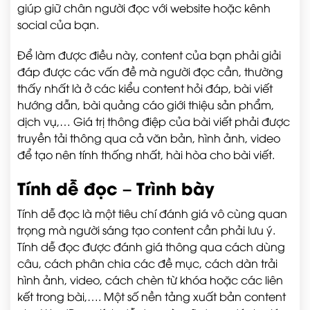
giúp giữ chân người đọc với website hoặc kênh
social của bạn.
Để làm được điều này, content của bạn phải giải
đáp được các vấn đề mà người đọc cần, thường
thấy nhất là ở các kiểu content hỏi đáp, bài viết
hướng dẫn, bài quảng cáo giới thiệu sản phẩm,
dịch vụ,… Giá trị thông điệp của bài viết phải được
truyền tải thông qua cả văn bản, hình ảnh, video
để tạo nên tính thống nhất, hài hòa cho bài viết.
Tính dễ đọc – Trình bày
Tính dễ đọc là một tiêu chí đánh giá vô cùng quan
trọng mà người sáng tạo content cần phải lưu ý.
Tính dễ đọc được đánh giá thông qua cách dùng
câu, cách phân chia các đề mục, cách dàn trải
hình ảnh, video, cách chèn từ khóa hoặc các liên
kết trong bài,…. Một số nền tảng xuất bản content