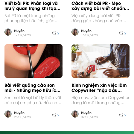
Viết bài PR: Phân loại và
Cách viết bài PR - Mẹo
lưu ý quan trọng khi tạo
xây dựng bài viết chuẩn
nội dung
SEO cực chi tiết
Bài PR là một trong những
Việc xây dựng bài viết PR
phương tiện hữu ích, giúp
đóng góp không nhỏ vào
các doanh nghiệp thực thi
quá trình quảng cáo, giới
hiệu quả...
thiệu sản...
Huyền
Huyền
2
2
17/07/2023
16/07/2023
Bài viết quảng cáo son
Kinh nghiệm xin việc làm
môi - Những mẹo hữu ích
Copywriter “nộp đâu
khi viết content
trúng đó”
Son môi là vật bất ly thân với
Hiện nay, việc làm Copywriter
các chị em phụ nữ. Hầu như
đang là một trong những
cô gái nào...
nghề HOT được nhiều bạn trẻ
săn đón....
Huyền
Huyền
2
2
25/08/2023
02/08/2023