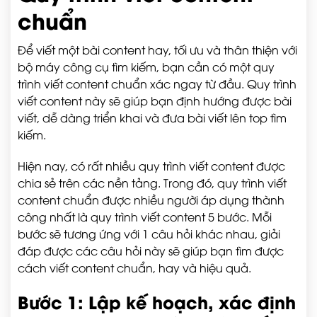
chuẩn
Để viết một bài content hay, tối ưu và thân thiện với
bộ máy công cụ tìm kiếm, bạn cần có một quy
trình viết content chuẩn xác ngay từ đầu. Quy trình
viết content này sẽ giúp bạn định hướng được bài
viết, dễ dàng triển khai và đưa bài viết lên top tìm
kiếm.
Hiện nay, có rất nhiều quy trình viết content được
chia sẻ trên các nền tảng. Trong đó, quy trình viết
content chuẩn được nhiều người áp dụng thành
công nhất là quy trình viết content 5 bước. Mỗi
bước sẽ tương ứng với 1 câu hỏi khác nhau, giải
đáp được các câu hỏi này sẽ giúp bạn tìm được
cách viết content chuẩn, hay và hiệu quả.
Bước 1: Lập kế hoạch, xác định