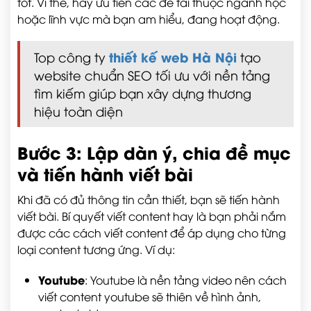
tốt. Vì thế, hãy ưu tiên các đề tài thuộc ngành học
hoặc lĩnh vực mà bạn am hiểu, đang hoạt động.
thiết kế web Hà Nội
Top công ty
tạo
website chuẩn SEO tối ưu với nền tảng
tìm kiếm giúp bạn xây dựng thương
hiệu toàn diện
Bước 3: Lập dàn ý, chia đề mục
và tiến hành viết bài
Khi đã có đủ thông tin cần thiết, bạn sẽ tiến hành
viết bài. Bí quyết viết content hay là bạn phải nắm
được các cách viết content để áp dụng cho từng
loại content tương ứng. Ví dụ:
Youtube
: Youtube là nền tảng video nên cách
viết content youtube sẽ thiên về hình ảnh,