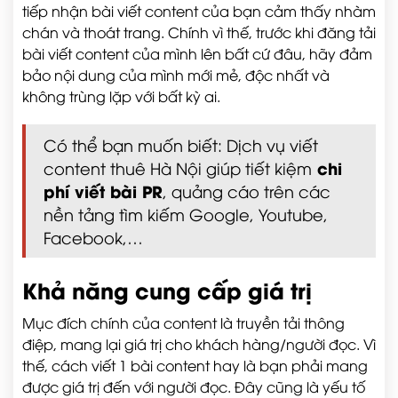
tiếp nhận bài viết content của bạn cảm thấy nhàm
chán và thoát trang. Chính vì thế, trước khi đăng tải
bài viết content của mình lên bất cứ đâu, hãy đảm
bảo nội dung của mình mới mẻ, độc nhất và
không trùng lặp với bất kỳ ai.
Có thể bạn muốn biết: Dịch vụ viết
chi
content thuê Hà Nội giúp tiết kiệm
phí viết bài PR
, quảng cáo trên các
nền tảng tìm kiếm Google, Youtube,
Facebook,…
Khả năng cung cấp giá trị
Mục đích chính của content là truyền tải thông
điệp, mang lại giá trị cho khách hàng/người đọc. Vì
thế, cách viết 1 bài content hay là bạn phải mang
được giá trị đến với người đọc. Đây cũng là yếu tố