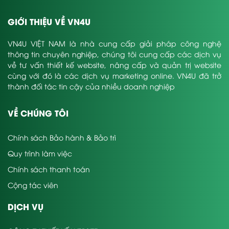
GIỚI THIỆU VỀ VN4U
VN4U VIỆT NAM là nhà cung cấp giải pháp công nghệ
thông tin chuyên nghiệp, chúng tôi cung cấp các dịch vụ
về tư vấn thiết kế website, nâng cấp và quản trị website
cùng với đó là các dịch vụ marketing online. VN4U đã trở
thành đối tác tin cậy của nhiều doanh nghiệp
VỀ CHÚNG TÔI
Chính sách Bảo hành & Bảo trì
Quy trình làm việc
Chính sách thanh toán
Cộng tác viên
DỊCH VỤ