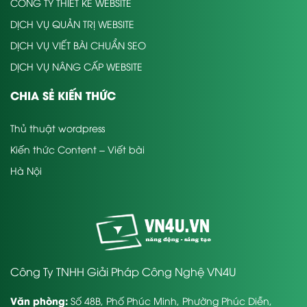
CÔNG TY THIẾT KẾ WEBSITE
DỊCH VỤ QUẢN TRỊ WEBSITE
DỊCH VỤ VIẾT BÀI CHUẨN SEO
DỊCH VỤ NÂNG CẤP WEBSITE
CHIA SẺ KIẾN THỨC
Thủ thuật wordpress
Kiến thức Content – Viết bài
Hà Nội
Công Ty TNHH Giải Pháp Công Nghệ VN4U
Văn phòng:
Số 48B, Phố Phúc Minh, Phường Phúc Diễn,