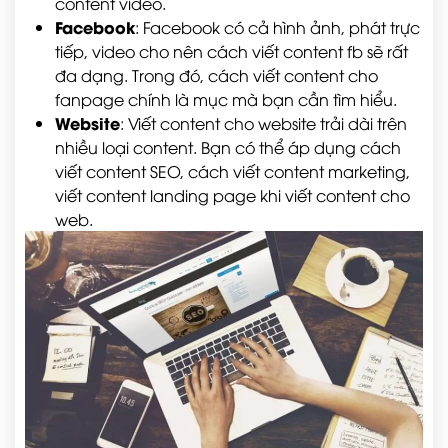
content video.
Facebook
: Facebook có cả hình ảnh, phát trực
tiếp, video cho nên cách viết content fb sẽ rất
đa dạng. Trong đó, cách viết content cho
fanpage chính là mục mà bạn cần tìm hiểu.
Website
: Viết content cho website trải dài trên
nhiều loại content. Bạn có thể áp dụng cách
viết content SEO, cách viết content marketing,
viết content landing page khi viết content cho
web.