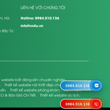
LIÊN HỆ VỚI CHÚNG TÔI
Hotline: 0984.510.136
êm, Hà
info@vn4u.vn
n Bắc Từ
kế website bất động sản chuyên nghiệp
,
,
Thiết kế website nội thất đẹp chuyên nghiệp
,
0984.510.136
uyến
,
Thiết kế website phòng khám – bệnh viện
,
EO & Báo Giá Chi Tiết
,
Thiết kế website du lịch
,
0984.510.136