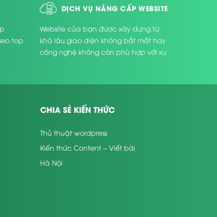
DỊCH VỤ NÂNG CẤP WEBSITE
úp
Website của bạn được xây dựng từ
seo top
khá lâu,giao diện không bắt mắt hay
công nghệ không còn phù hợp với xu
thế phát triển hiện nay ...
CHIA SẺ KIẾN THỨC
Thủ thuật wordpress
Kiến thức Content – Viết bài
Hà Nội