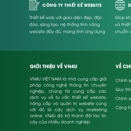
CÔNG TY THIẾT KẾ WEBSITE
D
Thiết kế web với giao diện đẹp, độc
Giúp kh
đáo, sáng tạo. Hệ thống tính năng
và thiế
website đầy đủ, mang tính ứng dụng
chuẩn 
cao và phù hợp với từng doanh
Website
nghiệp.
GIỚI THIỆU VỀ VN4U
VỀ CH
VN4U VIỆT NAM là nhà cung cấp giải
Chính s
pháp công nghệ thông tin chuyên
Quy trì
nghiệp, chúng tôi cung cấp các
dịch vụ về tư vấn thiết kế website,
Chính 
nâng cấp và quản trị website cùng
Cộng tá
với đó là các dịch vụ marketing
online. VN4U đã trở thành đối tác tin
cậy của nhiều doanh nghiệp