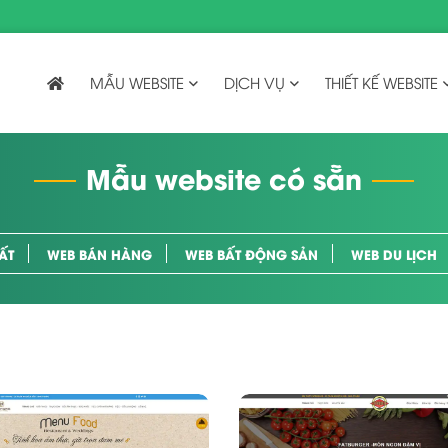
MẪU WEBSITE
DỊCH VỤ
THIẾT KẾ WEBSITE
Mẫu website có sẵn
ẤT
WEB BÁN HÀNG
WEB BẤT ĐỘNG SẢN
WEB DU LỊCH