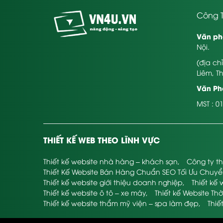
Công T
Văn ph
Nội.
(địa ch
Liêm, T
Văn Phò
MST : 0
THIẾT KẾ WEB THEO LĨNH VỰC
Thiết kế website nhà hàng – khách sạn
,
Công ty th
Thiết Kế Website Bán Hàng Chuẩn SEO Tối Ưu Chuy
Thiết kế website giới thiệu doanh nghiệp
,
Thiết kế 
Thiết kế website ô tô – xe máy
,
Thiết kế Website Thờ
Thiết kế website thẩm mỹ viện – spa làm đẹp
,
Thiế