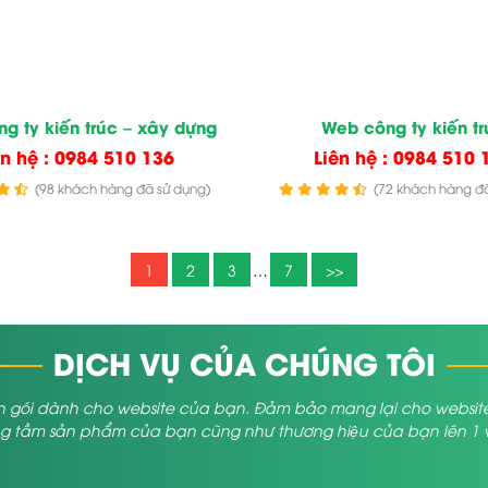
g ty kiến trúc – xây dựng
Web công ty kiến tr
ên hệ : 0984 510 136
Liên hệ : 0984 510 
(98 khách hàng đã sử dụng)
(72 khách hàng đã
1
2
3
…
7
>>
DỊCH VỤ CỦA CHÚNG TÔI
 gói dành cho website của bạn. Đảm bảo mang lại cho website củ
 tầm sản phẩm của bạn cũng như thương hiệu của bạn lên 1 vị 