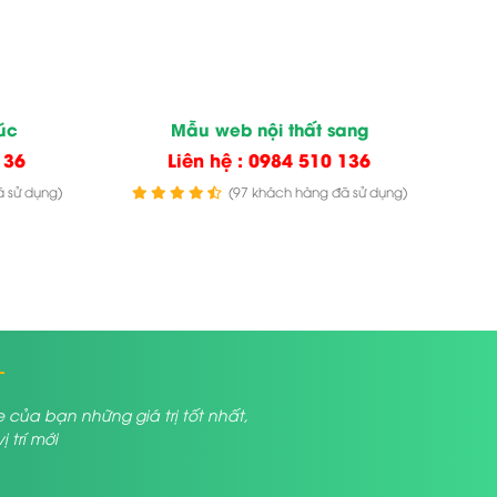
úc
Mẫu web nội thất sang
136
Liên hệ : 0984 510 136
 sử dụng)
(97 khách hàng đã sử dụng)
a bạn những giá trị tốt nhất,
trí mới