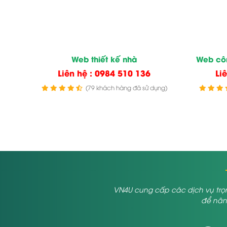
Web thiết kế nhà
Web côn
Liên hệ : 0984 510 136
Li
(79 khách hàng đã sử dụng)
VN4U cung cấp các dịch vụ trọn
để nâng