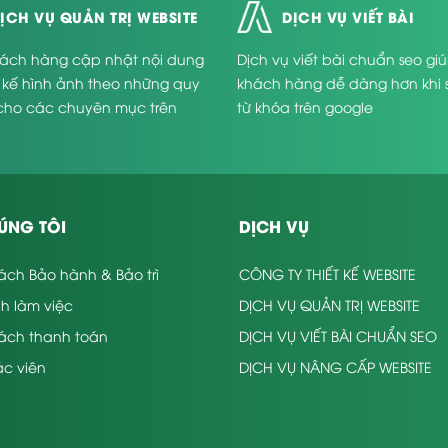
ỊCH VỤ QUẢN TRỊ WEBSITE
DỊCH VỤ VIẾT BÀI
ách hàng cập nhật nội dung
Dịch vụ viết bài chuẩn seo gi
t kế hình ảnh theo những quy
khách hàng dễ dàng hơn khi 
cho các chuyên mục trên
từ khóa trên google
.
ÚNG TÔI
DỊCH VỤ
ách Bảo hành & Bảo trì
CÔNG TY THIẾT KẾ WEBSITE
nh làm việc
DỊCH VỤ QUẢN TRỊ WEBSITE
sách thanh toán
DỊCH VỤ VIẾT BÀI CHUẨN SEO
c viên
DỊCH VỤ NÂNG CẤP WEBSITE