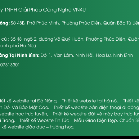
y TNHH Giải Pháp Công Nghệ VN4U
òng:
Số 48B, Phố Phúc Minh, Phường Phúc Diễn, Quận Bắc Từ Li
ỉ cũ : Số 48, ngõ 2, đường Võ Quý Huân, Phường Phúc Diễn, Quậ
hành phố Hà Nội)
ng Tại Ninh Bình:
Đội 1, Văn Lâm, Ninh Hải, Hoa Lư, Ninh Bình
107313301
iết kế website tại Đà Nẵng
,
Thiết kế website tại hà nội
,
Thiết 
ển Đổi Và Bảo Mật Cao
,
Thiết kế website bán điện thoại di động
website học trực tuyến
,
Thiết kế website đặt vé máy bay trực t
i Trang
,
Thiết Kế Website Tin Tức – Mẫu Giao Diện Đẹp, Chuẩn S
t kế website giáo dục – trường học
,