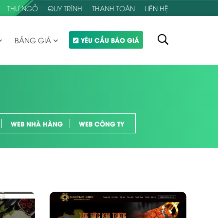
THƯ NGỎ
QUY TRÌNH
THANH TOÁN
LIÊN HỆ
BẢNG GIÁ
YÊU CẦU BÁO GIÁ
WEB NHÀ HÀNG
WEB CÔNG TY