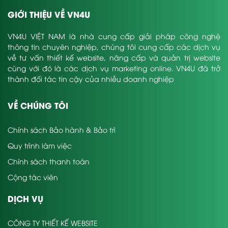
GIỚI THIỆU VỀ VN4U
VN4U VIỆT NAM là nhà cung cấp giải pháp công nghệ
thông tin chuyên nghiệp, chúng tôi cung cấp các dịch vụ
về tư vấn thiết kế website, nâng cấp và quản trị website
cùng với đó là các dịch vụ marketing online. VN4U đã trở
thành đối tác tin cậy của nhiều doanh nghiệp
VỀ CHÚNG TÔI
Chính sách Bảo hành & Bảo trì
Quy trình làm việc
Chính sách thanh toán
Cộng tác viên
DỊCH VỤ
CÔNG TY THIẾT KẾ WEBSITE