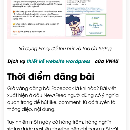
Sử dụng Emoji để thu hút và tạo ấn tượng
Dịch vụ
thiết kế website wordpress
của VN4U
Thời điểm đăng bài
Giờ vàng đăng bài Facebook là khi nào? Bài viết
xuất hiện ở đầu NewsFeed người dùng có ý nghĩa
quan trọng để hút like, comment, từ đó truyền tải
thông điệp, nội dung.
Tuy nhiên một ngày có hàng trăm, hàng nghìn
status được post lên timeline nên chỉ trong một vài