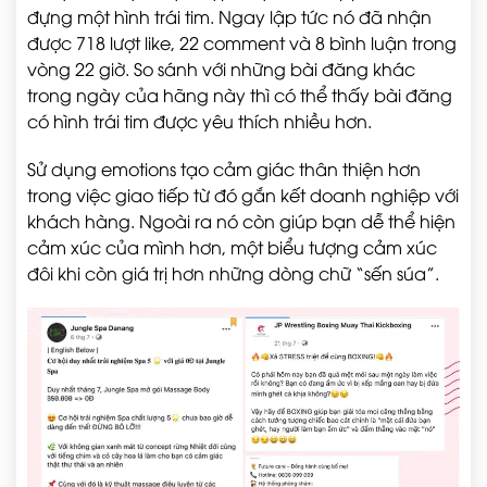
đựng một hình trái tim. Ngay lập tức nó đã nhận
được 718 lượt like, 22 comment và 8 bình luận trong
vòng 22 giờ. So sánh với những bài đăng khác
trong ngày của hãng này thì có thể thấy bài đăng
có hình trái tim được yêu thích nhiều hơn.
Sử dụng emotions tạo cảm giác thân thiện hơn
trong việc giao tiếp từ đó gắn kết doanh nghiệp với
khách hàng. Ngoài ra nó còn giúp bạn dễ thể hiện
cảm xúc của mình hơn, một biểu tượng cảm xúc
đôi khi còn giá trị hơn những dòng chữ “sến súa”.