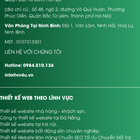
(địa chỉ cũ : Số 48, ngõ 2, đường Võ Quý Huân, Phường
Phúc Diễn, Quận Bắc Từ Liêm, Thành phố Hà Nội)
Văn Phòng Tại Ninh Bình:
Đội 1, Văn Lâm, Ninh Hải, Hoa Lư,
Ninh Bình
MST : 0107313301
LIÊN HỆ VỚI CHÚNG TÔI
Hotline: 0984.510.136
info@vn4u.vn
THIẾT KẾ WEB THEO LĨNH VỰC
Thiết kế website nhà hàng – khách sạn
,
Công ty thiết kế website tại Đà Nẵng
,
Thiết kế website tại hà nội
,
Thiết kế website bất động sản chuyên nghiệp
,
Thiết Kế Website Bán Hàng Chuẩn SEO Tối Ưu Chuyển Đổi Và