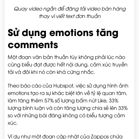
Quay video ngắn để đăng tải video bán hàng
thay vì viết text đơn thuần
Sử dụng emotions tăng
comments
Một đoạn văn bản thuần túy không phải lúc nào
cũng biểu đạt được hết nội dung, cảm xúc truyền
tải và đôi khi nó còn khá cứng nhắc.
Theo báo cáo của Hubspot, việc sử dụng hình ảnh
emotions tạo ra sự khác biệt lớn về tỷ lệ quan tâm,
làm tăng thêm 57% số lượng bấm nút Like, 33%
lượng bình luận và còn tăng lượng chia sẻ lên 33%
so với những bài đăng không có biểu tượng cảm
xúc.
Ví dụ như một đoạn cập nhật của Zappos chứa