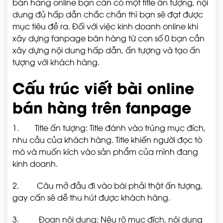
bán hàng online bạn cần có một title ấn tượng, nội
dung đủ hấp dẫn chắc chắn thì bạn sẽ đạt được
mục tiêu đề ra. Đối với việc kinh doanh online khi
xây dựng fanpage bán hàng từ con số 0 bạn cần
xây dựng nội dung hấp dẫn, ấn tượng và tạo ấn
tượng với khách hàng.
Cấu trúc viết bài online
bán hàng trên fanpage
1.
Title ấn tượng: Title đánh vào trúng mục đích,
nhu cầu của khách hàng. Title khiến người đọc tò
mò và muốn kích vào sản phẩm của mình đang
kinh doanh.
2.
Câu mở đầu đi vào bài phải thật ấn tượng,
gay cấn sẽ dễ thu hút được khách hàng.
3.
Đoạn nội dung: Nêu rõ mục đích, nội dung