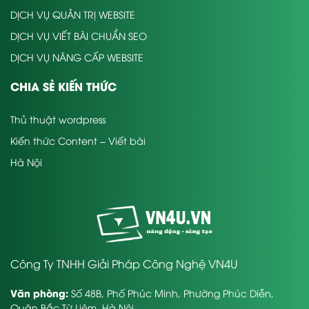
DỊCH VỤ QUẢN TRỊ WEBSITE
DỊCH VỤ VIẾT BÀI CHUẨN SEO
DỊCH VỤ NÂNG CẤP WEBSITE
CHIA SẺ KIẾN THỨC
Thủ thuật wordpress
Kiến thức Content – Viết bài
Hà Nội
Công Ty TNHH Giải Pháp Công Nghệ VN4U
Văn phòng:
Số 48B, Phố Phúc Minh, Phường Phúc Diễn,
Quận Bắc Từ Liêm, Hà Nội.