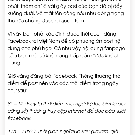
phút, thậm chí là vài giây post của bạn đã bị đẩy
xuống dưới. Và thật tốn công nếu như dòng trạng
thái đó chẳng được ai quan tâm.
Vì vậy bạn phải xác định được thói quen dùng
Facebook tại Việt Nam để có phương án post nội
dung cho phù hợp. Có như vậy nội dung fanpage
của bạn mới có khả năng hấp dẫn được khách
hàng.
Giờ vàng đăng bài Facebook: Thông thường thời
điểm để post nên vào các thời điểm trong ngày
như sau:
8h – 9h: Đây là thời điểm mọi người (đặc biệt là dân
công sở) thường truy cập Internet để đọc báo, lướt
facebook.
11h – 11h30: Thời gian nghỉ trưa sau giờ làm, giờ