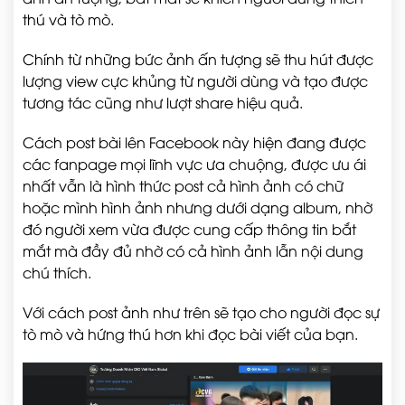
thú và tò mò.
Chính từ những bức ảnh ấn tượng sẽ thu hút được
lượng view cực khủng từ người dùng và tạo được
tương tác cũng như lượt share hiệu quả.
Cách post bài lên Facebook này hiện đang được
các fanpage mọi lĩnh vực ưa chuộng, được ưu ái
nhất vẫn là hình thức post cả hình ảnh có chữ
hoặc mình hình ảnh nhưng dưới dạng album, nhờ
đó người xem vừa được cung cấp thông tin bắt
mắt mà đầy đủ nhờ có cả hình ảnh lẫn nội dung
chú thích.
Với cách post ảnh như trên sẽ tạo cho người đọc sự
tò mò và hứng thú hơn khi đọc bài viết của bạn.