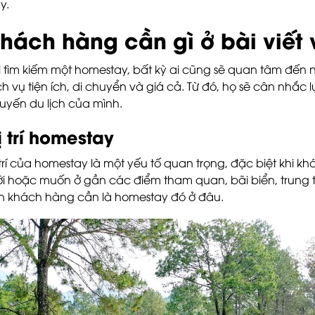
y.
hách hàng cần gì ở bài viết
i tìm kiếm một homestay, bất kỳ ai cũng sẽ quan tâm đến nhữ
ch vụ tiện ích, di chuyển và giá cả. Từ đó, họ sẽ cân nhắc
uyến du lịch của mình.
ị trí homestay
 trí của homestay là một yếu tố quan trọng, đặc biệt kh
i hoặc muốn ở gần các điểm tham quan, bãi biển, trung t
ên khách hàng cần là homestay đó ở đâu.