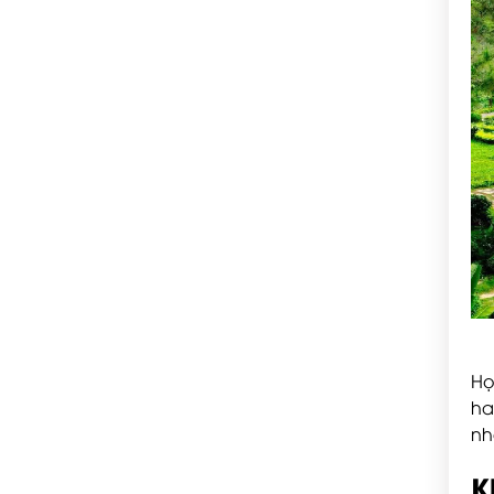
Họ
ha
nh
K