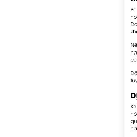
Bê
ho
Do
kh
Nế
ng
cũ
Đặ
tu
D
Kh
hò
qu
hà