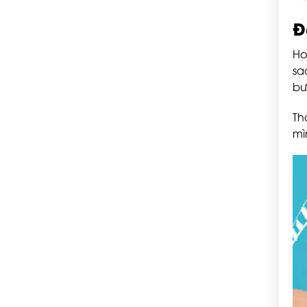
Đ
Ho
sa
bư
Th
mì