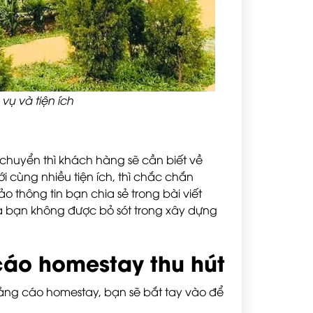
 vụ và tiện ích
di chuyển thì khách hàng sẽ cần biết về
 cùng nhiều tiện ích, thì chắc chắn
 thông tin bạn chia sẻ trong bài viết
à bạn không được bỏ sót trong xây dựng
cáo homestay thu hút
quảng cáo homestay, bạn sẽ bắt tay vào để