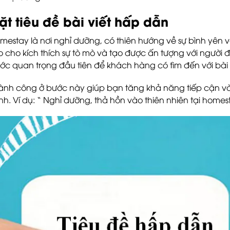
ặt tiêu đề bài viết hấp dẫn
mestay là nơi nghỉ dưỡng, có thiên hướng về sự bình yên và
o cho kích thích sự tò mò và tạo được ấn tượng với người 
ớc quan trọng đầu tiên để khách hàng có tìm đến với bài
ành công ở bước này giúp bạn tăng khả năng tiếp cận v
nh. Ví dụ: “ Nghỉ dưỡng, thả hồn vào thiên nhiên tại hom