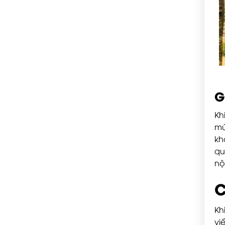
G
Kh
mứ
kh
qu
nộ
C
Kh
vi