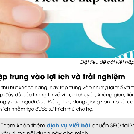
Đặt tiêu đề bài viết hấ
ập trung vào lợi ích và trải nghiệm
 thu hút khách hàng, hãy tập trung vào những lợi thế và
p đầy đủ các thông tin về vị trí, di chuyển, không gian, ti
ng ý của người đọc. Đồng thời, dùng giọng văn mô tả, c
ện ích nhằm tạo được sự thích thú cho họ.
dịch vụ viết bài
Tham khảo thêm
chuẩn SEO tại 
xây dựng nội dung này cho mình.