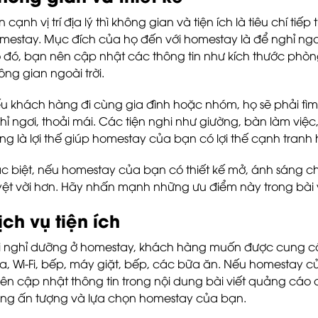
n cạnh vị trí địa lý thì không gian và tiện ích là tiêu chí 
mestay. Mục đích của họ đến với homestay là để nghỉ ngơi
 đó, bạn nên cập nhật các thông tin như kích thước phòn
ông gian ngoài trời.
u khách hàng đi cùng gia đình hoặc nhóm, họ sẽ phải tìm
hỉ ngơi, thoải mái. Các tiện nghi như giường, bàn làm vi
ng là lợi thế giúp homestay của bạn có lợi thế cạnh tranh
c biệt, nếu homestay của bạn có thiết kế mở, ánh sáng cha
yệt vời hơn. Hãy nhấn mạnh những ưu điểm này trong bài
ịch vụ tiện ích
i nghỉ dưỡng ở homestay, khách hàng muốn được cung cấp
a, Wi-Fi, bếp, máy giặt, bếp, các bữa ăn. Nếu homestay 
ên cập nhật thông tin trong nội dung bài viết quảng cáo 
ng ấn tượng và lựa chọn homestay của bạn.