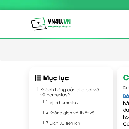
C
Mục lục
Khách hàng cần gì ở bài viết
về homestay?
Bà
Vị trí homestay
hà
đư
Không gian và thiết kế
họ
Dịch vụ tiện ích
Cù