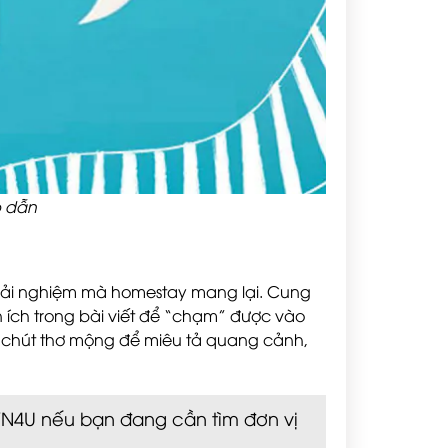
p dẫn
 trải nghiệm mà homestay mang lại. Cung
ện ích trong bài viết để “chạm” được vào
ó chút thơ mộng để miêu tả quang cảnh,
VN4U nếu bạn đang cần tìm đơn vị