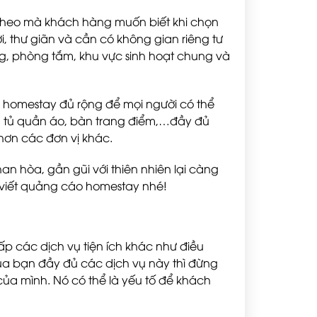
tiếp theo mà khách hàng muốn biết khi chọn
, thư giãn và cần có không gian riêng tư
g, phòng tắm, khu vực sinh hoạt chung và
 homestay đủ rộng để mọi người có thể
ệc, tủ quần áo, bàn trang điểm,…đầy đủ
 hơn các đơn vị khác.
n hòa, gần gũi với thiên nhiên lại càng
 viết quảng cáo homestay nhé!
 các dịch vụ tiện ích khác như điều
của bạn đầy đủ các dịch vụ này thì đừng
của mình. Nó có thể là yếu tố để khách