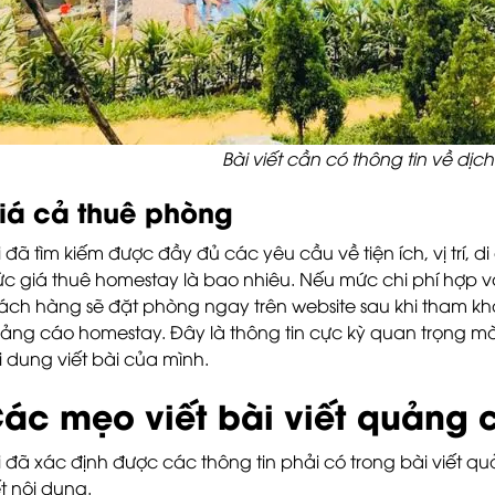
Bài viết cần có thông tin về dịch
iá cả thuê phòng
i đã tìm kiếm được đầy đủ các yêu cầu về tiện ích, vị trí, 
c giá thuê homestay là bao nhiêu. Nếu mức chi phí hợp với
ách hàng sẽ đặt phòng ngay trên website sau khi tham khảo
ảng cáo homestay. Đây là thông tin cực kỳ quan trọng m
i dung viết bài của mình.
ác mẹo viết bài viết quảng 
i đã xác định được các thông tin phải có trong bài viết 
ết nội dung.