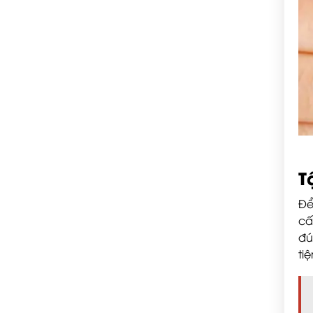
T
Để
cấ
đú
ti