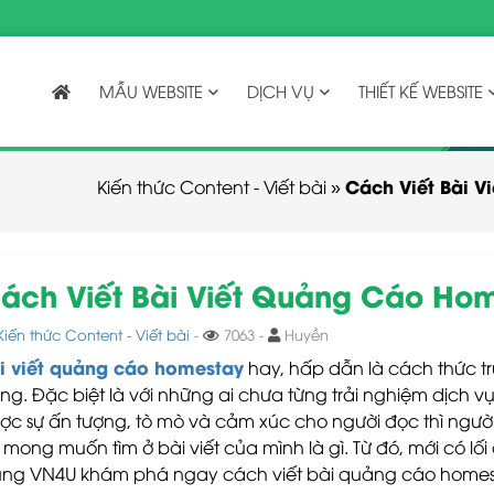
MẪU WEBSITE
DỊCH VỤ
THIẾT KẾ WEBSITE
Cách Viết Bài 
Kiến thức Content - Viết bài
»
ách Viết Bài Viết Quảng Cáo Ho
Kiến thức Content - Viết bài
-
7063 -
Huyền
i viết quảng cáo homestay
hay, hấp dẫn là cách thức t
ng. Đặc biệt là với những ai chưa từng trải nghiệm dịch v
ợc sự ấn tượng, tò mò và cảm xúc cho người đọc thì người
 mong muốn tìm ở bài viết của mình là gì. Từ đó, mới có lố
ng VN4U khám phá ngay cách viết bài quảng cáo homesta