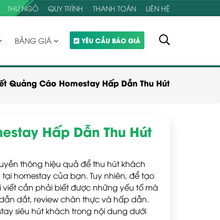
THƯ NGỎ
QUY TRÌNH
THANH TOÁN
LIÊN HỆ
BẢNG GIÁ
YÊU CẦU BÁO GIÁ
Viết Quảng Cáo Homestay Hấp Dẫn Thu Hút
mestay Hấp Dẫn Thu Hút
ruyền thông hiệu quả để thu hút khách
ụ tại homestay của bạn. Tuy nhiên, để tạo
 viết cần phải biết được những yếu tố mà
i dẫn dắt, review chân thực và hấp dẫn.
y siêu hút khách trong nội dung dưới