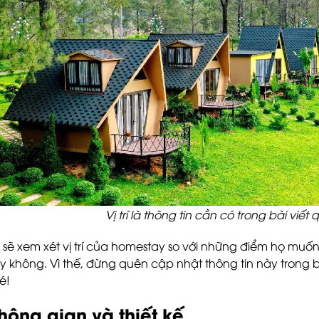
Vị trí là thông tin cần có trong bài vi
 sẽ xem xét vị trí của homestay so với những điểm họ muốn
y không. Vì thế, đừng quên cập nhật thông tin này trong
é!
hông gian và thiết kế