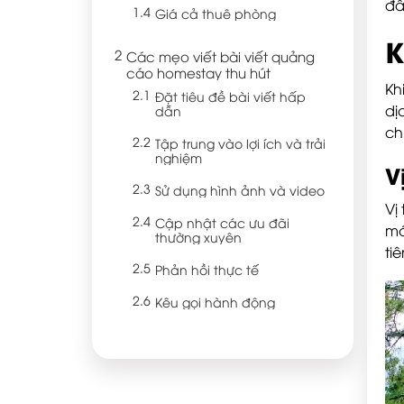
đâ
Giá cả thuê phòng
K
Các mẹo viết bài viết quảng
cáo homestay thu hút
Kh
Đặt tiêu đề bài viết hấp
dị
dẫn
ch
Tập trung vào lợi ích và trải
nghiệm
V
Sử dụng hình ảnh và video
Vị
Cập nhật các ưu đãi
mớ
thường xuyên
ti
Phản hồi thực tế
Kêu gọi hành động