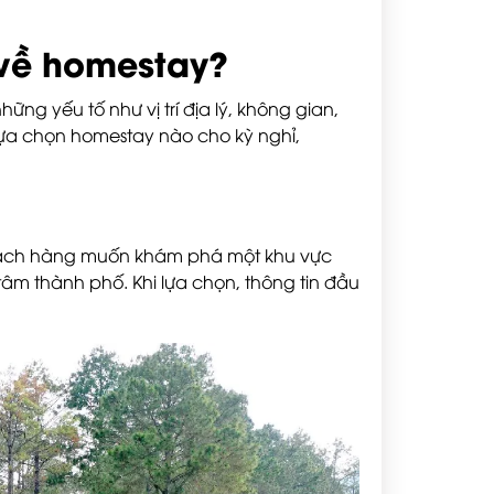
 về homestay?
ng yếu tố như vị trí địa lý, không gian,
 lựa chọn homestay nào cho kỳ nghỉ,
i khách hàng muốn khám phá một khu vực
âm thành phố. Khi lựa chọn, thông tin đầu