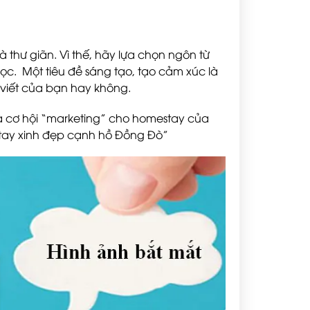
 thư giãn. Vì thế, hãy lựa chọn ngôn từ
đọc. Một tiêu đề sáng tạo, tạo cảm xúc là
 viết của bạn hay không.
à cơ hội “marketing” cho homestay của
estay xinh đẹp cạnh hồ Đồng Đò”