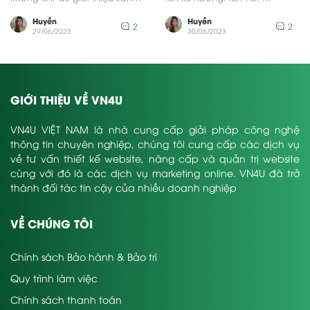
phẩm, dịch vụ mà còn để
Facebook? Bạn muốn bài viết
giới thiệu...
tiếp cận...
Huyền
Huyền
2
2
29/06/2023
30/06/2023
GIỚI THIỆU VỀ VN4U
VN4U VIỆT NAM là nhà cung cấp giải pháp công nghệ
thông tin chuyên nghiệp, chúng tôi cung cấp các dịch vụ
về tư vấn thiết kế website, nâng cấp và quản trị website
cùng với đó là các dịch vụ marketing online. VN4U đã trở
thành đối tác tin cậy của nhiều doanh nghiệp
VỀ CHÚNG TÔI
Chính sách Bảo hành & Bảo trì
Quy trình làm việc
Chính sách thanh toán