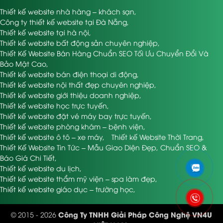
Thiết kế website nhà hàng – khách sạn
,
Công ty thiết kế website tại Đà Nẵng
,
Thiết kế website tại hà nội
,
Thiết kế website bất động sản chuyên nghiệp
,
Thiết Kế Website Bán Hàng Chuẩn SEO Tối Ưu Chuyển Đổi Và
Bảo Mật Cao
,
Thiết kế website bán điện thoại di động
,
Thiết kế website nội thất đẹp chuyên nghiệp
,
Thiết kế website giới thiệu doanh nghiệp
,
Thiết kế website học trực tuyến
,
Thiết kế website đặt vé máy bay trực tuyến
,
Thiết kế website phòng khám – bệnh viện
,
Thiết kế website ô tô – xe máy
,
Thiết kế Website Thời Trang
,
Thiết Kế Website Tin Tức – Mẫu Giao Diện Đẹp, Chuẩn SEO &
Báo Giá Chi Tiết
,
Thiết kế website du lịch
,
Thiết kế website thẩm mỹ viện – spa làm đẹp
,
Thiết kế website giáo dục – trường học
,
Công Ty TNHH Giải Pháp Công Nghệ VN4U
© 2015 - 2026