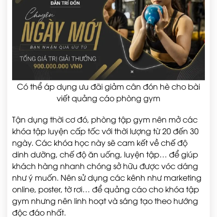
Có thể áp dụng ưu đãi giảm cân đón hè cho bài
viết quảng cáo phòng gym
Tận dụng thời cơ đó, phòng tập gym nên mở các
khóa tập luyện cấp tốc với thời lượng từ 20 đến 30
ngày. Các khóa học này sẽ cam kết về chế độ
dinh dưỡng, chế độ ăn uống, luyện tập… để giúp
khách hàng nhanh chóng sở hữu được vóc dáng
như ý muốn. Nên sử dụng các kênh như marketing
online, poster, tờ rơi… để quảng cáo cho khóa tập
gym nhưng nên linh hoạt và sáng tạo theo hướng
độc đáo nhất.