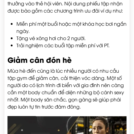
thưởng vào thẻ hội viên. Nội dung phiếu tập nhận
được bào gồm các chương trình ưu đãi ví dụ như:
Miễn phí một buổi hoặc một khóa học bơi ngắn
ngày.
Tặng vé xông hơi cho 2 người.
Trải nghiệm các buổi tập miễn phí với PT.
Giảm cân đón hè
Mùa hè đến cũng là lúc nhiều người có nhu cầu
tập gym để giảm cân, cải thiện vóc dáng. Một số
người do có lịch trình đi biển với gia đình nên càng
cần một body chuẩn để diện những bộ cánh sexy
nhất. Một body săn chắc, gọn gàng sẽ giúp phái
đẹp luôn tự tin trước đám đông.