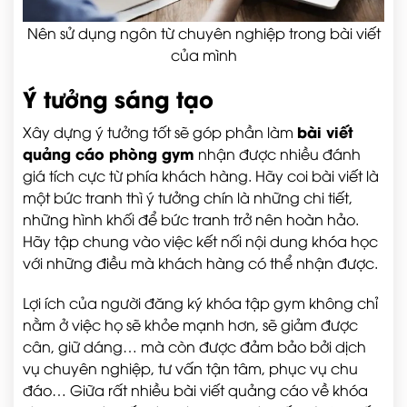
Nên sử dụng ngôn từ chuyên nghiệp trong bài viết
của mình
Ý tưởng sáng tạo
bài viết
Xây dựng ý tưởng tốt sẽ góp phần làm
quảng cáo phòng gym
nhận được nhiều đánh
giá tích cực từ phía khách hàng. Hãy coi bài viết là
một bức tranh thì ý tưởng chín là những chi tiết,
những hình khối để bức tranh trở nên hoàn hảo.
Hãy tập chung vào việc kết nối nội dung khóa học
với những điều mà khách hàng có thể nhận được.
Lợi ích của người đăng ký khóa tập gym không chỉ
nằm ở việc họ sẽ khỏe mạnh hơn, sẽ giảm được
cân, giữ dáng… mà còn được đảm bảo bởi dịch
vụ chuyên nghiệp, tư vấn tận tâm, phục vụ chu
đáo… Giữa rất nhiều bài viết quảng cáo về khóa