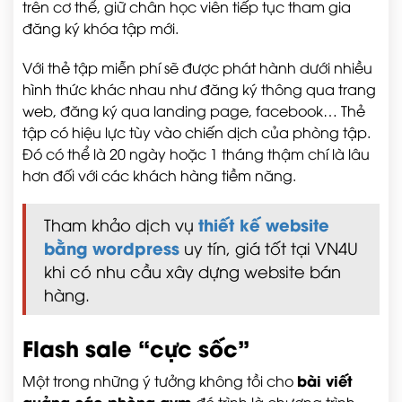
trên cơ thể, giữ chân học viên tiếp tục tham gia
đăng ký khóa tập mới.
Với thẻ tập miễn phí sẽ được phát hành dưới nhiều
hình thức khác nhau như đăng ký thông qua trang
web, đăng ký qua landing page, facebook… Thẻ
tập có hiệu lực tùy vào chiến dịch của phòng tập.
Đó có thể là 20 ngày hoặc 1 tháng thậm chí là lâu
hơn đối với các khách hàng tiềm năng.
thiết kế website
Tham khảo dịch vụ
bằng wordpress
uy tín, giá tốt tại VN4U
khi có nhu cầu xây dựng website bán
hàng.
Flash sale “cực sốc”
bài viết
Một trong những ý tưởng không tồi cho
quảng cáo phòng gym
đó trình là chương trình