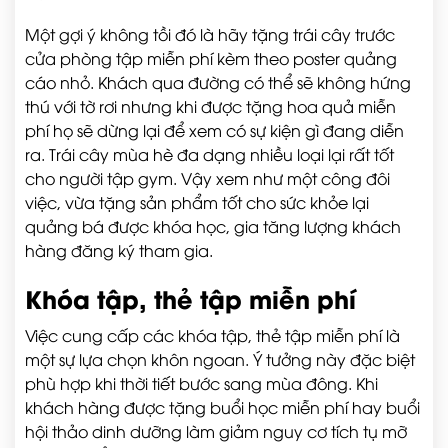
Một gợi ý không tồi đó là hãy tặng trái cây trước
cửa phòng tập miễn phí kèm theo poster quảng
cáo nhỏ. Khách qua đường có thể sẽ không hứng
thú với tờ rơi nhưng khi được tặng hoa quả miễn
phí họ sẽ dừng lại để xem có sự kiện gì đang diễn
ra. Trái cây mùa hè đa dạng nhiều loại lại rất tốt
cho người tập gym. Vậy xem như một công đôi
việc, vừa tặng sản phẩm tốt cho sức khỏe lại
quảng bá được khóa học, gia tăng lượng khách
hàng đăng ký tham gia.
Khóa tập, thẻ tập miễn phí
Việc cung cấp các khóa tập, thẻ tập miễn phí là
một sự lựa chọn khôn ngoan. Ý tưởng này đặc biệt
phù hợp khi thời tiết bước sang mùa đông. Khi
khách hàng được tặng buổi học miễn phí hay buổi
hội thảo dinh dưỡng làm giảm nguy cơ tích tụ mỡ