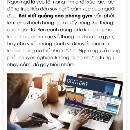
Ngôn ngữ là yếu tố mang tính chất xúc tác, tác
động trực tiếp đến suy nghĩ, cảm xúc của người
Bài viết quảng cáo phòng gym
đọc.
cần phải
làm cho khách hàng cảm thấy hứng thú thông
qua ngôn từ. Bên cạnh dùng lời lẽ khách quan,
khoa học, chính xác về thông tin khóa tập gym,
hãy chú ý về những lợi ích và khuyến mại mà
khách hàng có thể nhận được. Ngôn ngữ sử dụng
phải chuyên nghiệp, không dùng những từ ngữ
nhạy cảm, dễ gây hiểu nhầm.