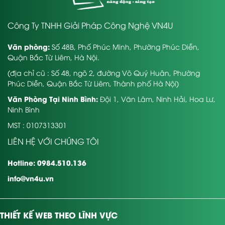
Công Ty TNHH Giải Pháp Công Nghệ VN4U
Văn phòng:
Số 48B, Phố Phúc Minh, Phường Phúc Diễn,
Quận Bắc Từ Liêm, Hà Nội.
(địa chỉ cũ : Số 48, ngõ 2, đường Võ Quý Huân, Phường
Phúc Diễn, Quận Bắc Từ Liêm, Thành phố Hà Nội)
Văn Phòng Tại Ninh Bình:
Đội 1, Văn Lâm, Ninh Hải, Hoa Lư,
Ninh Bình
MST : 0107313301
LIÊN HỆ VỚI CHÚNG TÔI
Hotline: 0984.510.136
info@vn4u.vn
THIẾT KẾ WEB THEO LĨNH VỰC