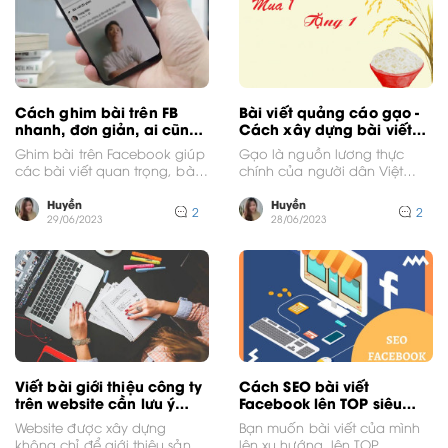
Cách ghim bài trên FB
Bài viết quảng cáo gạo -
nhanh, đơn giản, ai cũng
Cách xây dựng bài viết
làm được
cuốn hút
Ghim bài trên Facebook giúp
Gạo là nguồn lương thực
các bài viết quan trọng, bài
chính của người dân Việt
viết đáng chú ý của bạn
Nam đa dạng nhiều thể loại
được...
khác nhau....
Huyền
Huyền
2
2
29/06/2023
28/06/2023
Viết bài giới thiệu công ty
Cách SEO bài viết
trên website cần lưu ý
Facebook lên TOP siêu
những gì?
đơn giản
Website được xây dựng
Bạn muốn bài viết của mình
không chỉ để giới thiệu sản
lên xu hướng, lên TOP