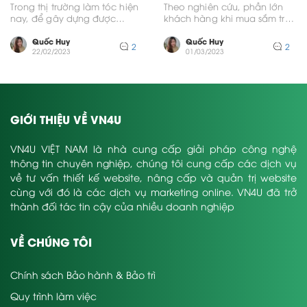
salon tóc của bạn
năng tiếp cận với khách
Trong thị trường làm tóc hiện
Theo nghiên cứu, phần lớn
hàng tiềm năng
nay, để gây dựng được
khách hàng khi mua sắm trực
thương hiệu tốt bạn cần có
tuyến đều đọc phản hồi về
một...
sản...
Quốc Huy
Quốc Huy
2
2
22/02/2023
01/03/2023
GIỚI THIỆU VỀ VN4U
VN4U VIỆT NAM là nhà cung cấp giải pháp công nghệ
thông tin chuyên nghiệp, chúng tôi cung cấp các dịch vụ
về tư vấn thiết kế website, nâng cấp và quản trị website
cùng với đó là các dịch vụ marketing online. VN4U đã trở
thành đối tác tin cậy của nhiều doanh nghiệp
VỀ CHÚNG TÔI
Chính sách Bảo hành & Bảo trì
Quy trình làm việc