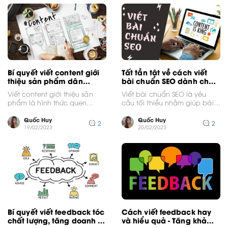
Bí quyết viết content giới
Tất tần tật về cách viết
thiệu sản phẩm dân
bài chuẩn SEO dành cho
content nên biết
người mới
Viết content giới thiệu sản
Viết bài chuẩn SEO là yêu
phẩm là hình thức quen
cầu tối thiểu nhằm giúp bài
thuộc hiện nay để PR sản
viết được google đánh giá
phẩm. Hầu...
dcao...
Quốc Huy
Quốc Huy
2
2
19/02/2023
20/02/2023
Bí quyết viết feedback tóc
Cách viết feedback hay
chất lượng, tăng doanh số
và hiểu quả - Tăng khả