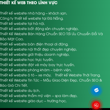
THIẾT KẾ WEB THEO LĨNH VỰC
Thiết kế website nhà hàng – khách sạn
,
Công ty thiết kế website tại Đà Nẵng
,
Thiết kế website tại hà nội
,
Thiết kế website bất động sản chuyên nghiệp
,
Thiết Kế Website Bán Hàng Chuẩn SEO Tối Ưu Chuyển Đổi Và
Bảo Mật Cao
,
Thiết kế website bán điện thoại di động
,
Thiết kế website nội thất đẹp chuyên nghiệp
,
Thiết kế website giới thiệu doanh nghiệp
,
Thiết kế website học trực tuyến
,
Thiết kế website đặt vé máy bay trực tuyến
,
Thiết kế website phòng khám – bệnh viện
,
Thiết kế website ô tô – xe máy
,
Thiết kế Website Thời Trang
,
Thiết Kế Website Tin Tức – Mẫu Giao Diện Đẹp, Chuẩn SEO &
Báo Giá Chi Tiết
,
Thiết kế website du lịch
,
Thiết kế website thẩm mỹ viện – spa làm đẹp
,
Thiết kế website giáo dục – trường học
,