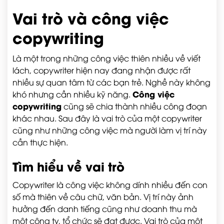
Vai trò và công việc
copywriting
Là một trong những công việc thiên nhiều về viết
lách, copywriter hiện nay đang nhận được rất
nhiều sự quan tâm từ các bạn trẻ. Nghề này không
Công việc
khó nhưng cần nhiều kỹ năng.
copywriting
cũng sẽ chia thành nhiều công đoạn
khác nhau. Sau đây là vai trò của một copywriter
cũng như những công việc mà người làm vị trí này
cần thực hiện.
Tìm hiểu về vai trò
Copywriter là công việc không dính nhiều đến con
số mà thiên về câu chữ, văn bản. Vị trí này ảnh
hưởng đến danh tiếng cũng như doanh thu mà
một công ty, tổ chức sẽ đạt được. Vai trò của một