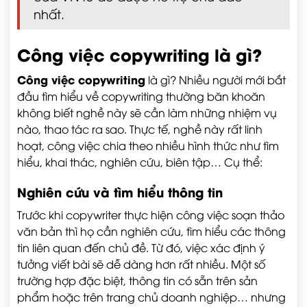
nhất.
Công việc copywriting là gì?
Công việc copywriting
là gì? Nhiều người mới bắt
đầu tìm hiểu về copywriting thường băn khoăn
không biết nghề này sẽ cần làm những nhiệm vụ
nào, thao tác ra sao. Thực tế, nghề này rất linh
hoạt, công việc chia theo nhiều hình thức như tìm
hiểu, khai thác, nghiên cứu, biên tập… Cụ thể:
Nghiên cứu và tìm hiểu thông tin
Trước khi copywriter thực hiện công việc soạn thảo
văn bản thì họ cần nghiên cứu, tìm hiểu các thông
tin liên quan đến chủ đề. Từ đó, việc xác định ý
tưởng viết bài sẽ dễ dàng hơn rất nhiều. Một số
trường hợp đặc biệt, thông tin có sẵn trên sản
phẩm hoặc trên trang chủ doanh nghiệp… nhưng