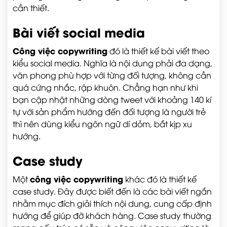
cần thiết.
Bài viết social media
Công việc copywriting
đó là thiết kế bài viết theo
kiểu social media. Nghĩa là nội dung phải đa dạng,
văn phong phù hợp với từng đối tượng, không cần
quá cứng nhắc, rập khuôn. Chẳng hạn như khi
bạn cập nhật những dòng tweet với khoảng 140 kí
tự với sản phẩm hướng đến đối tượng là người trẻ
thì nên dùng kiểu ngôn ngữ dí dỏm, bắt kịp xu
hướng.
Case study
công việc copywriting
Một
khác đó là thiết kế
case study. Đây được biết đến là các bài viết ngắn
nhằm mục đích giải thích nội dung, cung cấp định
hướng để giúp đỡ khách hàng. Case study thường