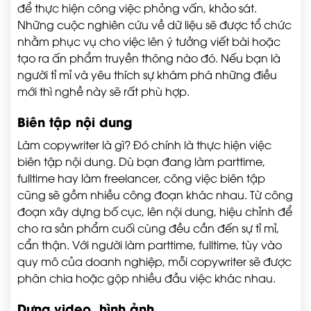
để thực hiện công việc phỏng vấn, khảo sát.
Những cuộc nghiên cứu về dữ liệu sẽ được tổ chức
nhằm phục vụ cho việc lên ý tưởng viết bài hoặc
tạo ra ấn phẩm truyền thông nào đó. Nếu bạn là
người tỉ mỉ và yêu thích sự khám phá những điều
mới thì nghề này sẽ rất phù hợp.
Biên tập nội dung
Làm copywriter là gì? Đó chính là thực hiện việc
biên tập nội dung. Dù bạn đang làm parttime,
fulltime hay làm freelancer, công việc biên tập
cũng sẽ gồm nhiều công đoạn khác nhau. Từ công
đoạn xây dựng bố cục, lên nội dung, hiệu chỉnh để
cho ra sản phẩm cuối cùng đều cần đến sự tỉ mỉ,
cẩn thận. Với người làm parttime, fulltime, tùy vào
quy mô của doanh nghiệp, mỗi copywriter sẽ được
phân chia hoặc gộp nhiều đầu việc khác nhau.
Dựng video, hình ảnh