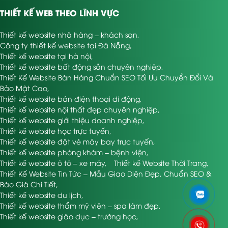
THIẾT KẾ WEB THEO LĨNH VỰC
Thiết kế website nhà hàng – khách sạn
,
Công ty thiết kế website tại Đà Nẵng
,
Thiết kế website tại hà nội
,
Thiết kế website bất động sản chuyên nghiệp
,
Thiết Kế Website Bán Hàng Chuẩn SEO Tối Ưu Chuyển Đổi Và
Bảo Mật Cao
,
Thiết kế website bán điện thoại di động
,
Thiết kế website nội thất đẹp chuyên nghiệp
,
Thiết kế website giới thiệu doanh nghiệp
,
Thiết kế website học trực tuyến
,
Thiết kế website đặt vé máy bay trực tuyến
,
Thiết kế website phòng khám – bệnh viện
,
Thiết kế website ô tô – xe máy
,
Thiết kế Website Thời Trang
,
Thiết Kế Website Tin Tức – Mẫu Giao Diện Đẹp, Chuẩn SEO &
Báo Giá Chi Tiết
,
Thiết kế website du lịch
,
Thiết kế website thẩm mỹ viện – spa làm đẹp
,
Thiết kế website giáo dục – trường học
,