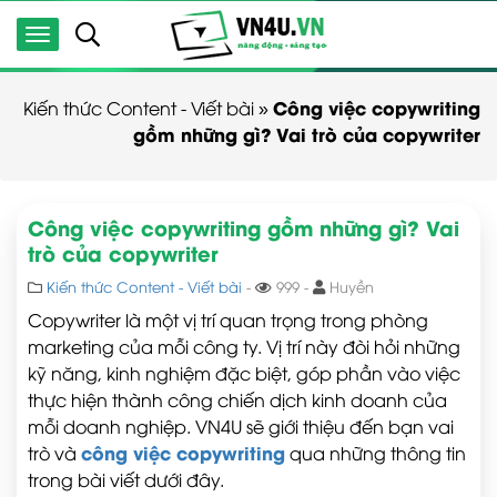
Công việc copywriting
Kiến thức Content - Viết bài
»
gồm những gì? Vai trò của copywriter
Công việc copywriting gồm những gì? Vai
trò của copywriter
Kiến thức Content - Viết bài
-
999 -
Huyền
Copywriter là một vị trí quan trọng trong phòng
marketing của mỗi công ty. Vị trí này đòi hỏi những
kỹ năng, kinh nghiệm đặc biệt, góp phần vào việc
thực hiện thành công chiến dịch kinh doanh của
mỗi doanh nghiệp. VN4U sẽ giới thiệu đến bạn vai
công việc copywriting
trò và
qua những thông tin
trong bài viết dưới đây.