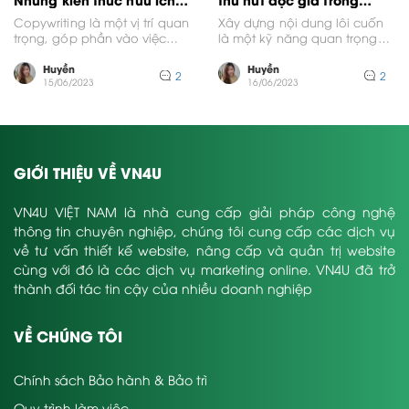
cho người mới
nháy mắt
Copywriting là một vị trí quan
Xây dựng nội dung lôi cuốn
trọng, góp phần vào việc
là một kỹ năng quan trọng
phát triển thương hiệu, bán
và cực kỳ cần thiết trong...
sản phẩm...
Huyền
Huyền
2
2
15/06/2023
16/06/2023
GIỚI THIỆU VỀ VN4U
VN4U VIỆT NAM là nhà cung cấp giải pháp công nghệ
thông tin chuyên nghiệp, chúng tôi cung cấp các dịch vụ
về tư vấn thiết kế website, nâng cấp và quản trị website
cùng với đó là các dịch vụ marketing online. VN4U đã trở
thành đối tác tin cậy của nhiều doanh nghiệp
VỀ CHÚNG TÔI
Chính sách Bảo hành & Bảo trì
Quy trình làm việc