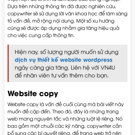
Dựa trên những thông tin đã được nghiên cứu,
copywriter sẽ sử dụng lời văn khoa học để làm sáng
tỏ vấn đề, mở rộng nội dung. Một số xu hướng
cũng sẽ được áp dụng nhằm gia tăng hiệu quả
cho việc cung cấp thông tin.
Hiện nay, số lượng người muốn sử dụng
dịch vụ thiết kế website wordpress
ngày càng gia tăng. Liên hệ với VN4U
để nhân viên tư vấn thêm cho bạn.
Website copy
Website copy là vấn đề cuối cùng mà bài viết này
muốn đề cập đến. Theo đó, đây là những trang
web mang nguyên tắc và những luật lệ riêng. Nó
bao gồm một chuỗi các kỹ năng, copywriter cần
bổ sung các bí quyết riêng, để trang web trở nên