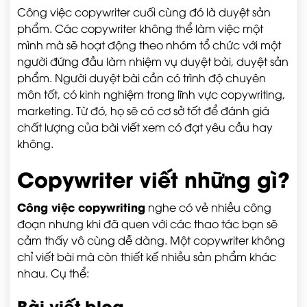
Công việc copywriter cuối cùng đó là duyệt sản
phẩm. Các copywriter không thể làm việc một
mình mà sẽ hoạt động theo nhóm tổ chức với một
người đứng đầu làm nhiệm vụ duyệt bài, duyệt sản
phẩm. Người duyệt bài cần có trình độ chuyên
môn tốt, có kinh nghiệm trong lĩnh vực copywriting,
marketing. Từ đó, họ sẽ có cơ sở tốt để đánh giá
chất lượng của bài viết xem có đạt yêu cầu hay
không.
Copywriter viết những gì?
Công việc copywriting
nghe có vẻ nhiều công
đoạn nhưng khi đã quen với các thao tác bạn sẽ
cảm thấy vô cùng dễ dàng. Một copywriter không
chỉ viết bài mà còn thiết kế nhiều sản phẩm khác
nhau. Cụ thể:
Bài viết blog