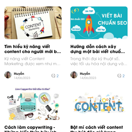
Tìm hiểu kỹ năng viết
Hướng dẫn cách xây
content cho người mới bắt
dựng một bài viết chuẩn
đầu
SEO
Kỹ năng viết Content
Trong thời đại kỹ thuật số,
Marketing được xem như một
việc tối ưu hóa nội dung và
trong những yếu tố quan
đạt được thứ hạng cao...
trọng giúp người sáng...
Huyền
Huyền
2
2
14/06/2023
14/06/2023
Cách làm copywriting -
Bật mí cách viết content
Những kiến thức hữu ích
thu hút độc giả trong