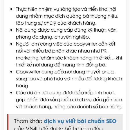
Thực hiện nhiệm vụ sáng tạo và triển khai nội
dung nhằm mục đích quảng bá thương hiệu,
tập trung sự chú ý của khách hàng.
Nội dung được cung cấp đúng kỹ thuật, văn
phong đa dạng, chuyên nghiệp.
Người làm công việc của copywriter cần kết
nối với nhiều bộ phận khác nhau như PR,
marketing, chăm sóc khách hàng, thiết kế… khi
thiết kế nội dung để mang tính đồng bộ.
Copywriter cung cấp nội dung thuyết phục,
sáng tạo và phù hợp với nhiều đối tượng khách
hàng.
Các dự án nội dung được sắp xếp linh hoạt,
góp phần đưa sản phẩm, dịch vụ đến gần hơn
với khách hàng, nâng cao doanh số bán hàng.
dịch vụ viết bài chuẩn SEO
Tham khảo
của VN4U để được hỗ trợ chu đáo