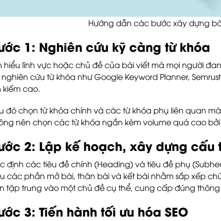
Hướng dẫn các bước xây dựng bài
ước 1: Nghiên cứu kỹ càng từ khóa
m hiểu lĩnh vực hoặc chủ đề của bài viết mà mọi người 
 nghiên cứu từ khóa như Google Keyword Planner, Semrush
m kiếm cao.
u đó chọn từ khóa chính và các từ khóa phụ liên quan mà bạ
ông nên chọn các từ khóa ngắn kèm volume quá cao bởi 
ước 2: Lập kế hoạch, xây dựng cấu 
c định các tiêu đề chính (Heading) và tiêu đề phụ (Subhe
u các phần mở bài, thân bài và kết bài nhằm sắp xếp chún
n tập trung vào một chủ đề cụ thể, cung cấp đúng thông 
ước 3: Tiến hành tối ưu hóa SEO