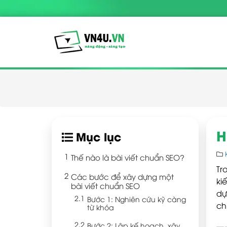
H
Mục lục
Thế nào là bài viết chuẩn SEO?
Tr
Các bước để xây dựng một
ki
bài viết chuẩn SEO
dự
Bước 1: Nghiên cứu kỹ càng
ch
từ khóa
Bước 2: Lập kế hoạch, xây