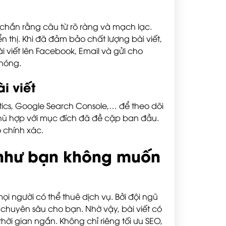
c chắn rằng câu từ rõ ràng và mạch lạc.
n thị. Khi đã đảm bảo chất lượng bài viết,
i viết lên Facebook, Email và gửi cho
chóng.
i viết
ics, Google Search Console,… để theo dõi
phù hợp với mục đích đã đề cập ban đầu.
o chính xác.
 như bạn không muốn
ọi người có thể thuê dịch vụ. Bởi đội ngũ
c chuyên sâu cho bạn. Nhờ vậy, bài viết có
thời gian ngắn. Không chỉ riêng tối ưu SEO,