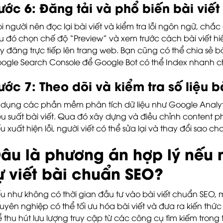
ước 6: Đăng tải và phổ biến bài viết
i người nên đọc lại bài viết và kiểm tra lỗi ngôn ngữ, chắ
u đó chọn chế độ “Preview” và xem trước cách bài viết hiể
y đăng trực tiếp lên trang web. Bạn cũng có thể chia sẻ bà
ogle Search Console để Google Bot có thể Index nhanh 
ước 7: Theo dõi và kiểm tra số liệu bà
 dụng các phần mềm phân tích dữ liệu như Google Analyt
ệu suất bài viết. Qua đó xây dựng và điều chỉnh content 
u xuất hiện lỗi, người viết có thể sửa lại và thay đổi sao ch
âu là phương án hợp lý nếu
ự viết bài chuẩn SEO?
u như không có thời gian đầu tư vào bài viết chuẩn SEO, m
uyên nghiệp có thể tối ưu hóa bài viết và đưa ra kiến thứ
ể thu hút lưu lượng truy cập từ các công cụ tìm kiếm trong 