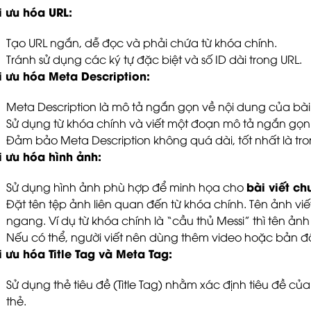
i ưu hóa URL:
Tạo URL ngắn, dễ đọc và phải chứa từ khóa chính.
Tránh sử dụng các ký tự đặc biệt và số ID dài trong URL.
i ưu hóa Meta Description:
Meta Description là mô tả ngắn gọn về nội dung của bài v
Sử dụng từ khóa chính và viết một đoạn mô tả ngắn gọn
Đảm bảo Meta Description không quá dài, tốt nhất là tro
i ưu hóa hình ảnh:
bài viết c
Sử dụng hình ảnh phù hợp để minh họa cho
Đặt tên tệp ảnh liên quan đến từ khóa chính. Tên ảnh v
ngang. Ví dụ từ khóa chính là “cầu thủ Messi” thì tên ản
Nếu có thể, người viết nên dùng thêm video hoặc bản đ
i ưu hóa Title Tag và Meta Tag:
Sử dụng thẻ tiêu đề (Title Tag) nhằm xác định tiêu đề của
thẻ.