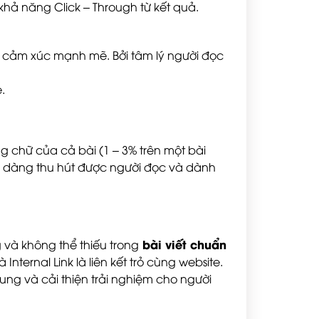
hả năng Click – Through từ kết quả.
 cảm xúc mạnh mẽ. Bởi tâm lý người đọc
.
ợng chữ của cả bài (1 – 3% trên một bài
 dễ dàng thu hút được người đọc và dành
bài viết chuẩn
g và không thể thiếu trong
à Internal Link là liên kết trỏ cùng website.
ung và cải thiện trải nghiệm cho người