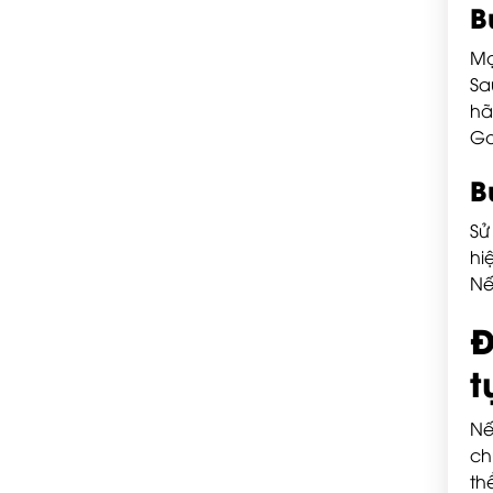
B
Mọ
Sa
hã
Go
B
Sử
hi
Nế
Đ
t
Nế
ch
th