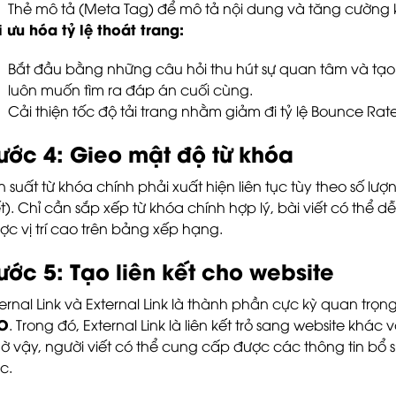
Thẻ mô tả (Meta Tag) để mô tả nội dung và tăng cường k
i ưu hóa tỷ lệ thoát trang:
Bắt đầu bằng những câu hỏi thu hút sự quan tâm và tạo
luôn muốn tìm ra đáp án cuối cùng.
Cải thiện tốc độ tải trang nhằm giảm đi tỷ lệ Bounce Rate
ước 4: Gieo mật độ từ khóa
n suất từ khóa chính phải xuất hiện liên tục tùy theo số lư
ết). Chỉ cần sắp xếp từ khóa chính hợp lý, bài viết có thể
ợc vị trí cao trên bảng xếp hạng.
ước 5: Tạo liên kết cho website
ternal Link và External Link là thành phần cực kỳ quan trọn
O
. Trong đó, External Link là liên kết trỏ sang website khác v
ờ vậy, người viết có thể cung cấp được các thông tin bổ s
c.