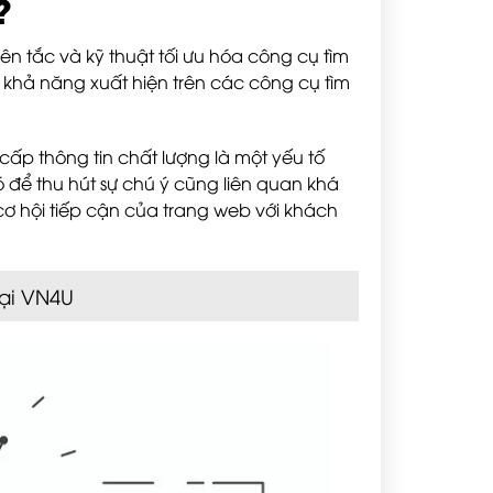
?
ên tắc và kỹ thuật tối ưu hóa công cụ tìm
 khả năng xuất hiện trên các công cụ tìm
ấp thông tin chất lượng là một yếu tố
 để thu hút sự chú ý cũng liên quan khá
 cơ hội tiếp cận của trang web với khách
ại VN4U