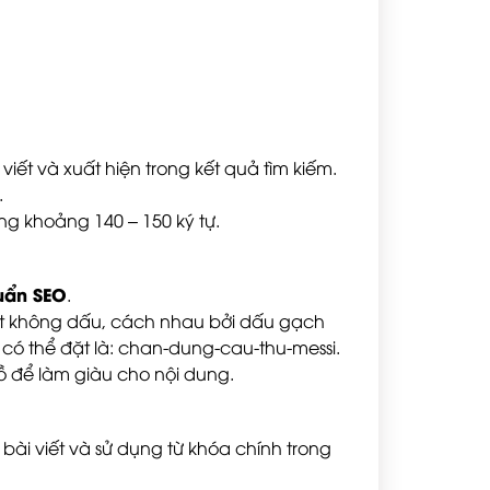
iết và xuất hiện trong kết quả tìm kiếm.
.
ng khoảng 140 – 150 ký tự.
huẩn SEO
.
iết không dấu, cách nhau bởi dấu gạch
h có thể đặt là: chan-dung-cau-thu-messi.
ồ để làm giàu cho nội dung.
 bài viết và sử dụng từ khóa chính trong