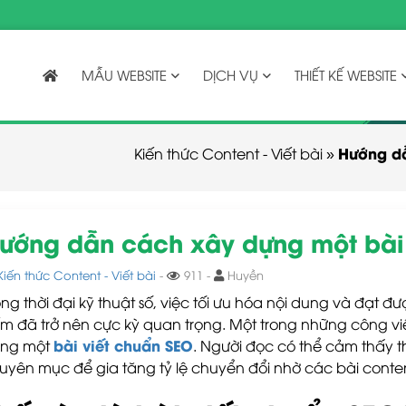
MẪU WEBSITE
DỊCH VỤ
THIẾT KẾ WEBSITE
Hướng dẫ
Kiến thức Content - Viết bài
»
ướng dẫn cách xây dựng một bài
Kiến thức Content - Viết bài
-
911 -
Huyền
ong thời đại kỹ thuật số, việc tối ưu hóa nội dung và đạt 
ếm đã trở nên cực kỳ quan trọng. Một trong những công vi
bài viết chuẩn SEO
ng một
. Người đọc có thể cảm thấy t
uyên mục để gia tăng tỷ lệ chuyển đổi nhờ các bài cont