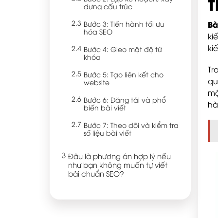
T
dựng cấu trúc
Bà
Bước 3: Tiến hành tối ưu
hóa SEO
ki
ki
Bước 4: Gieo mật độ từ
khóa
Tr
Bước 5: Tạo liên kết cho
qu
website
mậ
Bước 6: Đăng tải và phổ
hà
biến bài viết
Bước 7: Theo dõi và kiểm tra
số liệu bài viết
Đâu là phương án hợp lý nếu
như bạn không muốn tự viết
bài chuẩn SEO?