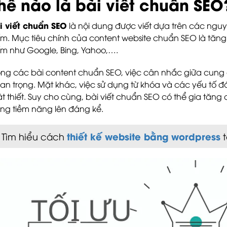
hế nào là bài viết chuẩn SEO
i viết chuẩn SEO
là nội dung được viết dựa trên các nguy
ếm. Mục tiêu chính của content website chuẩn SEO là tăng
ếm như Google, Bing, Yahoo,….
ong các bài content chuẩn SEO, việc cân nhắc giữa cung c
an trọng. Mặt khác, việc sử dụng từ khóa và các yếu tố đó
t thiết. Suy cho cùng, bài viết chuẩn SEO có thể gia tăng
ng tiềm năng lên đáng kể.
thiết kế website bằng wordpress
Tìm hiểu cách
t