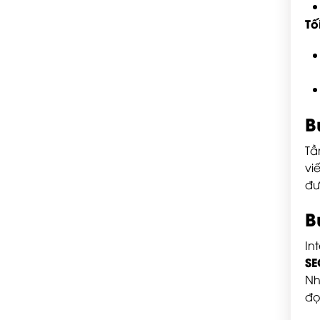
Tố
B
Tầ
vi
đư
B
In
SE
Nh
đọ