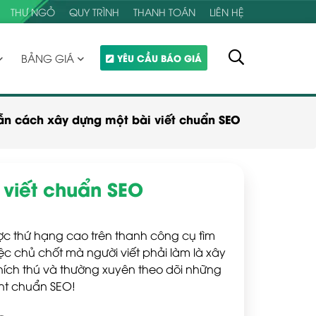
THƯ NGỎ
QUY TRÌNH
THANH TOÁN
LIÊN HỆ
BẢNG GIÁ
YÊU CẦU BÁO GIÁ
n cách xây dựng một bài viết chuẩn SEO
 viết chuẩn SEO
được thứ hạng cao trên thanh công cụ tìm
ệc chủ chốt mà người viết phải làm là xây
hích thú và thường xuyên theo dõi những
ent chuẩn SEO!