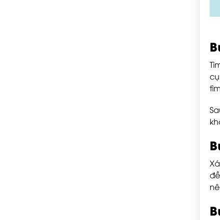
B
Tì
cụ
tì
Sa
kh
B
Xá
đề
nê
B