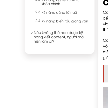
C
khóa chính
Co
Kỹ năng dùng từ ngữ
để
Kỹ năng biến tấu giọng văn
vi
th
Nếu không thể học được kỹ
năng viết content, người mới
Co
nên làm gì?
vô
mẽ
gi