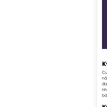
K
Cu
nă
đa
nh
bà
K