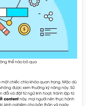
không thể nào bỏ qua
 là một chiếc chìa khóa quan trọng. Mặc dù
không được xem thường kỹ năng này. Sử
đổi và đặt từ ngữ linh hoạt, tránh lặp từ
ết content
này, mọi người nên thực hành
ược kinh nghiệm cho bản thân và ngày