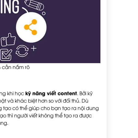
n cần nắm rõ
kỹ năng viết content
ng khi học
. Bởi kỹ
ật và khác biệt hơn so với đối thủ. Dù
g tạo có thể giúp cho bạn tạo ra nội dung
ạo thì người viết không thể tạo ra được
àng.