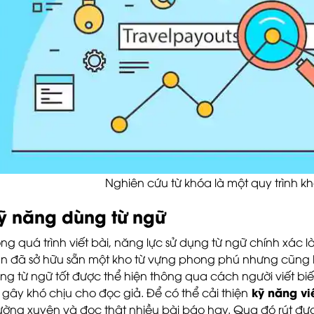
Nghiên cứu từ khóa là một quy trình 
ỹ năng dùng từ ngữ
ong quá trình viết bài, năng lực sử dụng từ ngữ chính xác
n đã sở hữu sẵn một kho từ vựng phong phú nhưng cũng 
ng từ ngữ tốt được thể hiện thông qua cách người viết biến 
kỹ năng vi
 gây khó chịu cho đọc giả. Để có thể cải thiện
ường xuyên và đọc thật nhiều bài báo hay. Qua đó rút đ