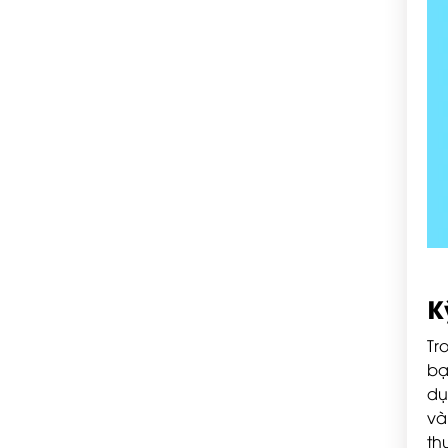
K
Tr
bạ
dụ
và
th