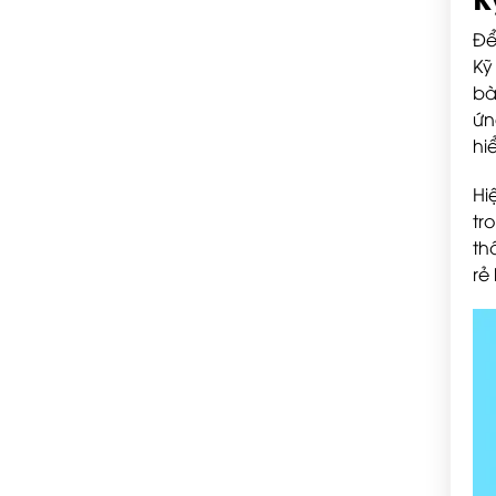
Để
Kỹ
bà
ứn
hi
Hi
tr
th
rẻ