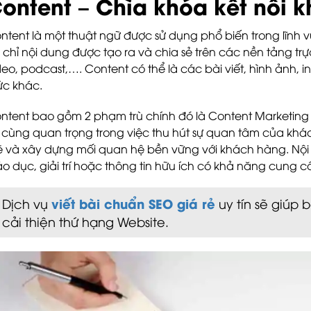
ontent – Chìa khóa kết nối 
ntent là một thuật ngữ được sử dụng phổ biến trong lĩnh 
 chỉ nội dung được tạo ra và chia sẻ trên các nền tảng tr
deo, podcast,…. Content có thể là các bài viết, hình ảnh, inf
ức khác.
ntent bao gồm 2 phạm trù chính đó là Content Marketing 
 cùng quan trọng trong việc thu hút sự quan tâm của kh
 và xây dựng mối quan hệ bền vững với khách hàng. Nội
áo dục, giải trí hoặc thông tin hữu ích có khả năng cung c
viết bài chuẩn SEO giá rẻ
Dịch vụ
uy tín sẽ giúp 
cải thiện thứ hạng Website.