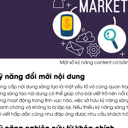
Một số kỹ năng content cơ bả
ỹ năng đổi mới nội dung
ng cấp nội dung sáng tạo là một yếu tố vô cùng quan trọ
ng sáng tạo nội dung có thể giúp cho bài viết trở nên nổi b
ng hoạt động trong lĩnh vực nào, việc sở hữu kỹ năng sán
anh chóng và không lo bị lặp lại. Nếu thiếu kỹ năng sáng t
i viết hấp dẫn cũng như đáp ứng được nhu cầu khách h
ỹ năng nghiên cứu từ khóa chính