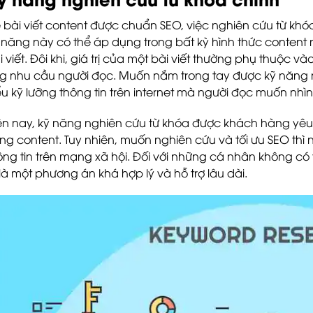
 bài viết content được chuẩn SEO, việc nghiên cứu từ khóa
 năng này có thể áp dụng trong bất kỳ hình thức content 
i viết. Đôi khi, giá trị của một bài viết thường phụ thuộc và
g nhu cầu người đọc. Muốn nắm trong tay được kỹ năng ng
ểu kỹ lưỡng thông tin trên internet mà người đọc muốn nhìn
ện nay, kỹ năng nghiên cứu từ khóa được khách hàng yêu cầ
ong content. Tuy nhiên, muốn nghiên cứu và tối ưu SEO thì ng
ông tin trên mạng xã hội. Đối với những cá nhân không có t
 là một phương án khá hợp lý và hỗ trợ lâu dài.