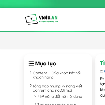
T
Mục lục
Content – Chìa khóa kết nối
khách hàng
Kỹ
tạ
Tổng hợp những kỹ năng viết
kh
content cho người mới
qu
Kỹ năng đổi mới nội dung
Kỹ năng nghiên cứu từ