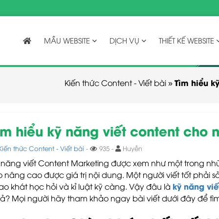
MẪU WEBSITE
DỊCH VỤ
THIẾT KẾ WEBSITE
Tìm hiểu k
Kiến thức Content - Viết bài
»
ìm hiểu kỹ năng viết content cho 
Kiến thức Content - Viết bài
-
935 -
Huyền
 năng viết Content Marketing được xem như một trong nh
o nâng cao được giá trị nội dung. Một người viết tốt phải s
kỹ năng viế
ao khát học hỏi và kỉ luật kỹ càng. Vậy đâu là
ả? Mọi người hãy tham khảo ngay bài viết dưới đây để tìm 