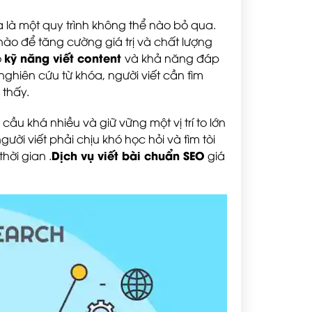
 là một quy trình không thể nào bỏ qua.
nào để tăng cường giá trị và chất lượng
kỹ năng viết content
o
và khả năng đáp
hiên cứu từ khóa, người viết cần tìm
 thấy.
u khá nhiều và giữ vững một vị trí to lớn
ười viết phải chịu khó học hỏi và tìm tòi
Dịch vụ viết bài chuẩn SEO
hời gian .
giá