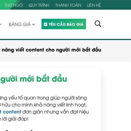
THƯ NGỎ
QUY TRÌNH
THANH TOÁN
LIÊN HỆ
BẢNG GIÁ
YÊU CẦU BÁO GIÁ
ỹ năng viết content cho người mới bắt đầu
người mới bắt đầu
ững yếu tố quan trọng giúp người sáng
ở hữu cho mình khả năng viết linh hoạt,
t content
đơn giản nhưng vẫn đạt hiệu
lời giải đáp!