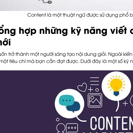
Content là một thuật ngữ được sử dụng phổ bi
ổng hợp những kỹ năng viết 
ới
ốn trở thành một người sáng tạo nội dung giỏi. Ngoài kiến th
 một tiêu chí mà bạn cần đạt được. Dưới đây là một số kỹ