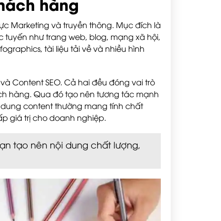
khách hàng
vực Marketing và truyền thông. Mục đích là
ực tuyến như trang web, blog, mạng xã hội,
ographics, tài liệu tải về và nhiều hình
và Content SEO. Cả hai đều đóng vai trò
ách hàng. Qua đó tạo nên tương tác mạnh
 dung content thường mang tính chất
ấp giá trị cho doanh nghiệp.
bạn tạo nên nội dung chất lượng,