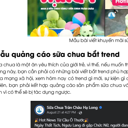
Mẫu bài viết khuyến mãi s
ẫu quảng cáo sữa chua bắt trend
a chua là một ăn yêu thích của giới trẻ, vì thế, nếu muốn
ng này, bạn cần phải có những bài viết bắt trend phù hợ
a mạng xã hội, xem hôm nay có trend gì mới, sự kiện gì 
iên, bạn phải kết hợp quảng cáo sản phẩm sữa chua với
ện vì có thể sẽ bị tác dụng ngược.