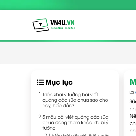
M
Mục lục
Triển khai ý tưởng bài viết
quảng cáo sữa chua sao cho
Sữ
hay, hấp dẫn?
nh
Nế
5 mẫu bài viết quảng cáo sữa
chua đáng tham khảo khi bí ý
ch
tưởng
nh
Mẫu bài viết giới thiệu món