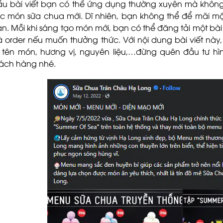
u bài viết bạn có thể ứng dụng thường xuyên mà không l
c món sữa chua mới. Dĩ nhiên, bạn không thể để mãi mộ
an. Mỗi khi sáng tạo món mới, bạn có thể đăng tải một bà
 order nếu muốn thưởng thức. Với nội dung bài viết này
 tên món, hương vị, nguyên liệu,…đừng quên đầu tư hì
ách hàng nhé.