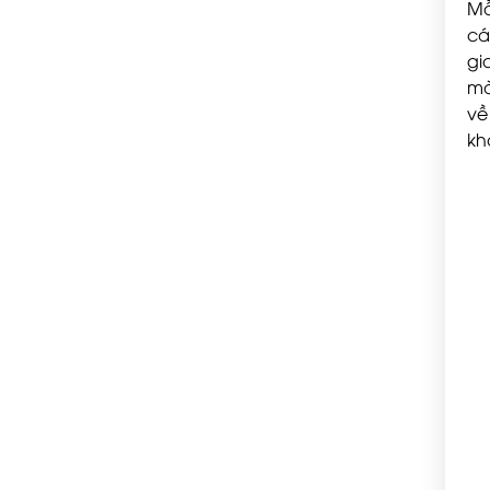
Mẫ
cá
gi
mà
về
kh