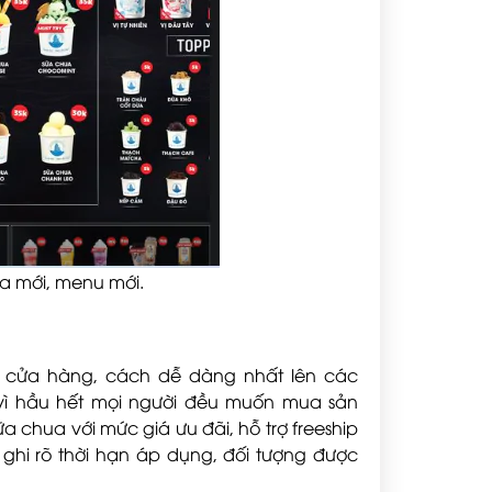
ua mới, menu mới.
i cửa hàng, cách dễ dàng nhất lên các
 vì hầu hết mọi người đều muốn mua sản
a chua với mức giá ưu đãi, hỗ trợ freeship
 ghi rõ thời hạn áp dụng, đối tượng được