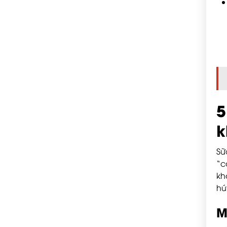
5
k
Sữ
“c
kh
hú
M