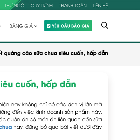
THƯ NGỎ
QUY TRÌNH
THANH TOÁN
LIÊN HỆ
BẢNG GIÁ
YÊU CẦU BÁO GIÁ
ết quảng cáo sữa chua siêu cuốn, hấp dẫn
siêu cuốn, hấp dẫn
, hiện nay không chỉ có các đơn vị lớn mà
hướng đến việc kinh doanh sản phẩm này.
ặc quán ăn có món ăn liên quan đến sữa
 chua
hay, đừng bỏ qua bài viết dưới đây