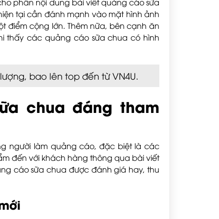
cho phần nội dung bài viết quảng cáo sữa
iện tại cần đánh mạnh vào mặt hình ảnh
ột điểm cộng lớn. Thêm nữa, bên cạnh ăn
khi thấy các quảng cáo sữa chua có hình
lượng, bao lên top đến từ VN4U.
sữa chua đáng tham
ng người làm quảng cáo, đặc biệt là các
hẩm đến với khách hàng thông qua bài viết
uảng cáo sữa chua được đánh giá hay, thu
 mới