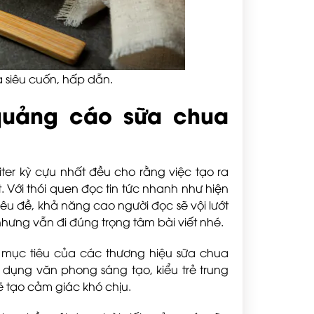
 siêu cuốn, hấp dẫn.
 quảng cáo sữa chua
ter kỳ cựu nhất đều cho rằng việc tạo ra
. Với thói quen đọc tin tức nhanh như hiện
u đề, khả năng cao người đọc sẽ vội lướt
nhưng vẫn đi đúng trọng tâm bài viết nhé.
mục tiêu của các thương hiệu sữa chua
ử dụng văn phong sáng tạo, kiểu trẻ trung
ẽ tạo cảm giác khó chịu.