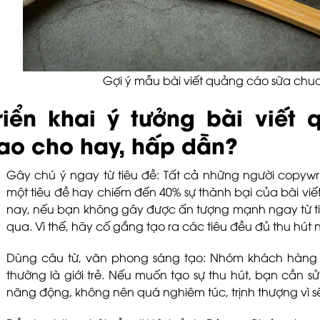
Gợi ý mẫu bài viết quảng cáo sữa chua
riển khai ý tưởng bài viết
ao cho hay, hấp dẫn?
Gây chú ý ngay từ tiêu đề: Tất cả những người copywri
một tiêu đề hay chiếm đến 40% sự thành bại của bài viết
nay, nếu bạn không gây được ấn tượng mạnh ngay từ tiê
qua. Vì thế, hãy cố gắng tạo ra các tiêu đều đủ thu hút 
Dùng câu từ, văn phong sáng tạo: Nhóm khách hàng 
thường là giới trẻ. Nếu muốn tạo sự thu hút, bạn cần s
năng động, không nên quá nghiêm túc, trịnh thượng vì s