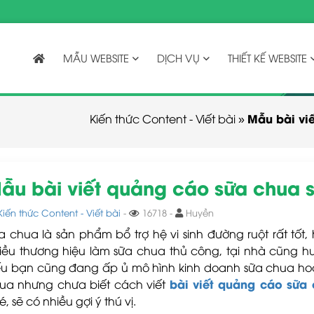
MẪU WEBSITE
DỊCH VỤ
THIẾT KẾ WEBSITE
Mẫu bài vi
Kiến thức Content - Viết bài
»
ẫu bài viết quảng cáo sữa chua 
Kiến thức Content - Viết bài
-
16718 -
Huyền
a chua là sản phẩm bổ trợ hệ vi sinh đường ruột rất tốt
iều thương hiệu làm sữa chua thủ công, tại nhà cũng 
u bạn cũng đang ấp ủ mô hình kinh doanh sữa chua ho
bài viết quảng cáo sữa
ua nhưng chưa biết cách viết
é, sẽ có nhiều gợi ý thú vị.