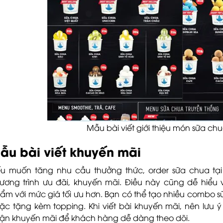
Mẫu bài viết giới thiệu món sữa ch
ẫu bài viết khuyến mãi
u muốn tăng nhu cầu thưởng thức, order sữa chua tạ
ương trình ưu đãi, khuyến mãi. Điều này cũng dễ hiểu
ẩm với mức giá tối ưu hơn. Bạn có thể tạo nhiều combo sữ
ặc tặng kèm topping. Khi viết bài khuyến mãi, nên lưu ý
ận khuyến mãi để khách hàng dễ dàng theo dõi.