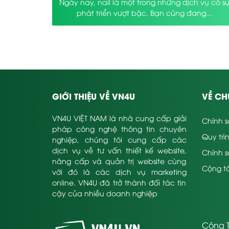
Ngày nay, nail là một trong những dịch vụ có s
phát triển vượt bậc. Bạn cũng đang...
GIỚI THIỆU VỀ VN4U
VỀ CH
VN4U VIỆT NAM là nhà cung cấp giải
Chính s
pháp công nghệ thông tin chuyên
Quy trì
nghiệp, chúng tôi cung cấp các
dịch vụ về tư vấn thiết kế website,
Chính 
nâng cấp và quản trị website cùng
Cộng tá
với đó là các dịch vụ marketing
online. VN4U đã trở thành đối tác tin
cậy của nhiều doanh nghiệp
Công T