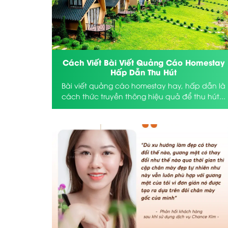
Cách Viết Bài Viết Quảng Cáo Homestay
Hấp Dẫn Thu Hút
Bài viết quảng cáo homestay hay, hấp dẫn là
cách thức truyền thông hiệu quả để thu hút...