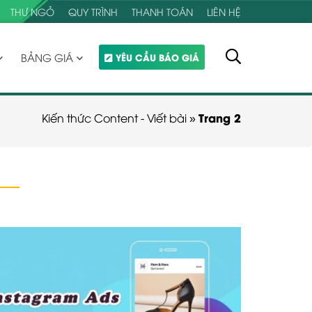
THƯ NGỎ
QUY TRÌNH
THANH TOÁN
LIÊN HỆ
BẢNG GIÁ
YÊU CẦU BÁO GIÁ
Trang 2
Kiến thức Content - Viết bài
»