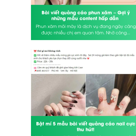
Bài viết quảng cáo phun xăm – Gợi ý
những mẫu content hấp dẫn
Phun xăm môi mày là dịch vụ đang ngày càng
được nhiều chị em quan tâm. Nhờ công...
Bật mí 5 mẫu bài viết quảng cáo nail cực
thu hút!