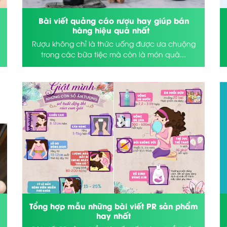
Bài viết quảng cáo rượu hay giúp bán
hàng hiệu quả nhất
Rượu không chỉ là thức uống được ưa chuộng
trong các bữa tiệc mà còn là món quà...
Tổng hợp mẫu những bài viết PR sản phẩm
hay nhất