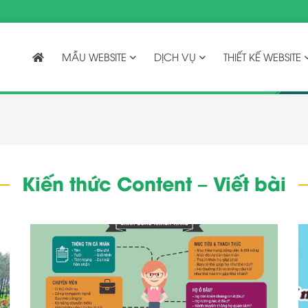
MẪU WEBSITE
DỊCH VỤ
THIẾT KẾ WEBSITE
Kiến thức Content – Viết bài