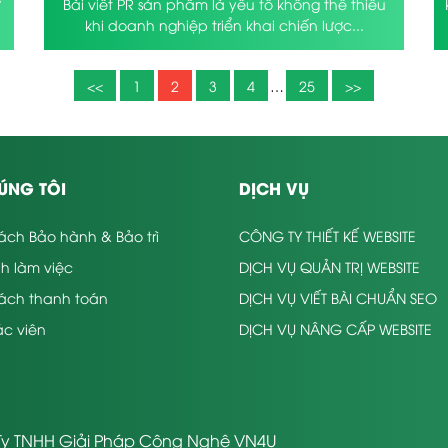
ự
Bài viết PR sản phẩm là yếu tố không thể thiếu
khi doanh nghiệp triển khai chiến lược...
<<
1
2
3
4
…
25
>>
ÚNG TÔI
DỊCH VỤ
ách Bảo hành & Bảo trì
CÔNG TY THIẾT KẾ WEBSITE
nh làm việc
DỊCH VỤ QUẢN TRỊ WEBSITE
sách thanh toán
DỊCH VỤ VIẾT BÀI CHUẨN SEO
c viên
DỊCH VỤ NÂNG CẤP WEBSITE
y TNHH Giải Pháp Công Nghệ VN4U